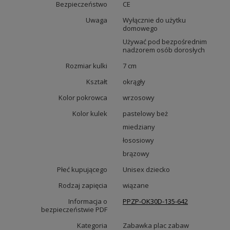
Bezpieczeństwo
CE
Uwaga
Wyłącznie do użytku
domowego
Używać pod bezpośrednim
nadzorem osób dorosłych
Rozmiar kulki
7 cm
Kształt
okrągły
Kolor pokrowca
wrzosowy
Kolor kulek
pastelowy beż
miedziany
łososiowy
brązowy
Płeć kupującego
Unisex dziecko
Rodzaj zapięcia
wiązane
Informacja o
PPZP-OK30D-135-642
bezpieczeństwie PDF
Kategoria
Zabawka plac zabaw