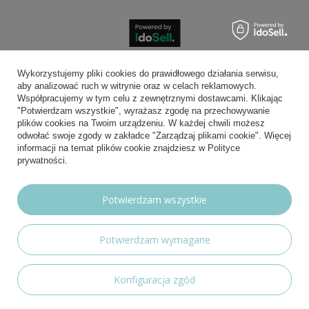
Bezpieczne płatności
Wykorzystujemy pliki cookies do prawidłowego działania serwisu,
aby analizować ruch w witrynie oraz w celach reklamowych.
Współpracujemy w tym celu z zewnętrznymi dostawcami. Klikając
"Potwierdzam wszystkie", wyrażasz zgodę na przechowywanie
plików cookies na Twoim urządzeniu. W każdej chwili możesz
Wygodna dostawa
odwołać swoje zgody w zakładce "Zarządzaj plikami cookie". Więcej
informacji na temat plików cookie znajdziesz w Polityce
prywatności.
Możesz nam zaufać
Potwierdzam wszystkie
Potwierdzam wymagane
Nasze social media
Konfiguracja zgód