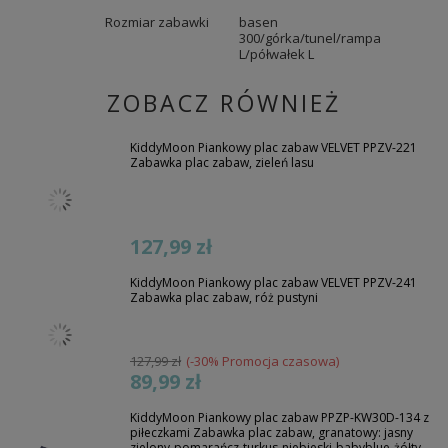
Rozmiar zabawki
basen
300/górka/tunel/rampa
L/półwałek L
ZOBACZ RÓWNIEŻ
KiddyMoon Piankowy plac zabaw VELVET PPZV-221
Zabawka plac zabaw, zieleń lasu
127,99 zł
KiddyMoon Piankowy plac zabaw VELVET PPZV-241
Zabawka plac zabaw, róż pustyni
127,99 zł
(-30% Promocja czasowa)
89,99 zł
KiddyMoon Piankowy plac zabaw PPZP-KW30D-134 z
piłeczkami Zabawka plac zabaw, granatowy: jasny
zielony-pomarańcz-turkus-niebieski-babyblue-żółty