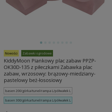
Nowości
Zabawki ogrodowe
KiddyMoon Piankowy plac zabaw PPZP-
OK30D-135 z piłeczkami Zabawka plac
zabaw, wrzosowy: brązowy-miedziany-
pastelowy beż-łososiowy
basen 200/górka/tunel/rampa L/półwałek L
basen 300/górka/tunel/rampa L/półwałek L