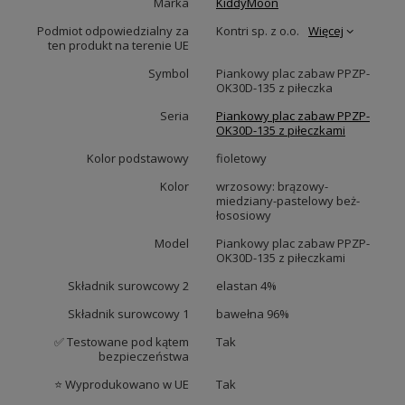
Marka
KiddyMoon
Podmiot odpowiedzialny za
Kontri sp. z o.o.
Więcej
ten produkt na terenie UE
Symbol
Piankowy plac zabaw PPZP-
OK30D-135 z piłeczka
Seria
Piankowy plac zabaw PPZP-
OK30D-135 z piłeczkami
Kolor podstawowy
fioletowy
Kolor
wrzosowy: brązowy-
miedziany-pastelowy beż-
łososiowy
Model
Piankowy plac zabaw PPZP-
OK30D-135 z piłeczkami
Składnik surowcowy 2
elastan 4%
Składnik surowcowy 1
bawełna 96%
✅ Testowane pod kątem
Tak
bezpieczeństwa
⭐ Wyprodukowano w UE
Tak