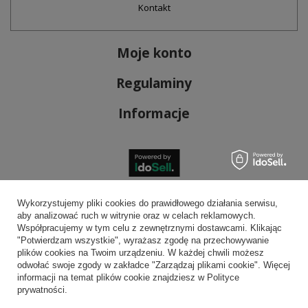
Kontakt
Moje konto
Regulaminy
Informacje
Bezpieczne płatności
Wykorzystujemy pliki cookies do prawidłowego działania serwisu,
aby analizować ruch w witrynie oraz w celach reklamowych.
Współpracujemy w tym celu z zewnętrznymi dostawcami. Klikając
"Potwierdzam wszystkie", wyrażasz zgodę na przechowywanie
plików cookies na Twoim urządzeniu. W każdej chwili możesz
Wygodna dostawa
odwołać swoje zgody w zakładce "Zarządzaj plikami cookie". Więcej
informacji na temat plików cookie znajdziesz w Polityce
prywatności.