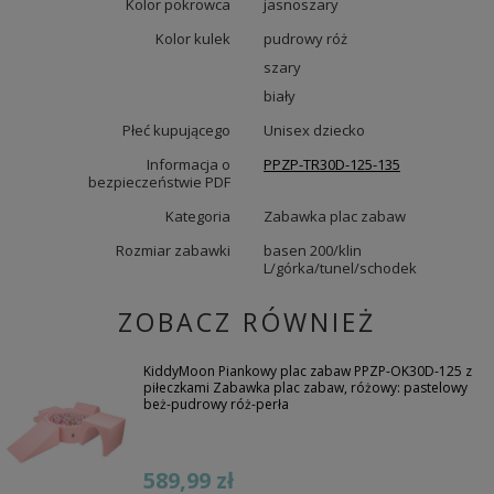
Kolor pokrowca
jasnoszary
Kolor kulek
pudrowy róż
szary
biały
Płeć kupującego
Unisex dziecko
Informacja o
PPZP-TR30D-125-135
bezpieczeństwie PDF
Kategoria
Zabawka plac zabaw
Rozmiar zabawki
basen 200/klin
L/górka/tunel/schodek
ZOBACZ RÓWNIEŻ
KiddyMoon Piankowy plac zabaw PPZP-OK30D-125 z
piłeczkami Zabawka plac zabaw, różowy: pastelowy
beż-pudrowy róż-perła
589,99 zł