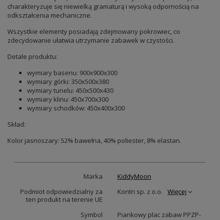
charakteryzuje się niewielką gramaturą i wysoką odpornością na
odkształcenia mechaniczne.
Wszystkie elementy posiadają zdejmowany pokrowiec, co
zdecydowanie ułatwia utrzymanie zabawek w czystości.
Detale produktu:
wymiary basenu: 900x900x300
wymiary górki: 350x500x380
wymiary tunelu: 450x500x430
wymiary klinu: 450x700x300
wymiary schodków: 450x400x300
Skład:
Kolor jasnoszary: 52% bawełna, 40% poliester, 8% elastan.
Marka
KiddyMoon
Podmiot odpowiedzialny za
Kontri sp. z o.o.
Więcej
ten produkt na terenie UE
Symbol
Piankowy plac zabaw PPZP-