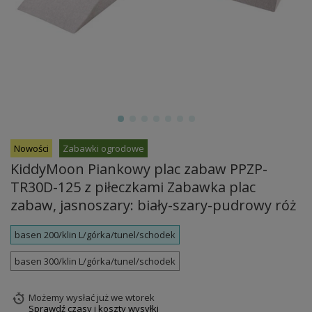
Nowości
Zabawki ogrodowe
KiddyMoon Piankowy plac zabaw PPZP-
TR30D-125 z piłeczkami Zabawka plac
zabaw, jasnoszary: biały-szary-pudrowy róż
basen 200/klin L/górka/tunel/schodek
basen 300/klin L/górka/tunel/schodek
Możemy wysłać już
we wtorek
Sprawdź czasy i koszty wysyłki