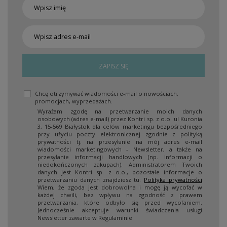
ZAPISZ SIĘ
Chcę otrzymywać wiadomości e-mail o nowościach,
promocjach, wyprzedażach.
Wyrażam zgodę na przetwarzanie moich danych
osobowych (adres e-mail) przez Kontri sp. z o.o. ul Kuronia
3, 15-569 Białystok dla celów marketingu bezpośredniego
przy użyciu poczty elektronicznej zgodnie z polityką
prywatności tj. na przesyłanie na mój adres e-mail
wiadomości marketingowych - Newsletter, a także na
przesyłanie informacji handlowych (np. informacji o
niedokończonych zakupach). Administratorem Twoich
danych jest Kontri sp. z o.o., pozostałe informacje o
przetwarzaniu danych znajdziesz tu:
Polityka prywatności
Wiem, że zgoda jest dobrowolna i mogę ją wycofać w
każdej chwili, bez wpływu na zgodność z prawem
przetwarzania, które odbyło się przed wycofaniem.
Jednocześnie akceptuje warunki świadczenia usługi
Newsletter zawarte w Regulaminie.