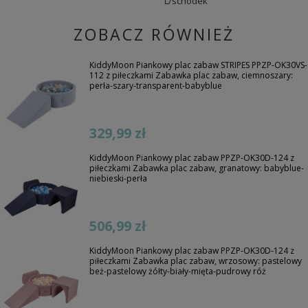
L/schodek
ZOBACZ RÓWNIEŻ
KiddyMoon Piankowy plac zabaw STRIPES PPZP-OK30VS-
112 z piłeczkami Zabawka plac zabaw, ciemnoszary:
perła-szary-transparent-babyblue
329,99 zł
KiddyMoon Piankowy plac zabaw PPZP-OK30D-124 z
piłeczkami Zabawka plac zabaw, granatowy: babyblue-
niebieski-perła
506,99 zł
KiddyMoon Piankowy plac zabaw PPZP-OK30D-124 z
piłeczkami Zabawka plac zabaw, wrzosowy: pastelowy
beż-pastelowy żółty-biały-mięta-pudrowy róż