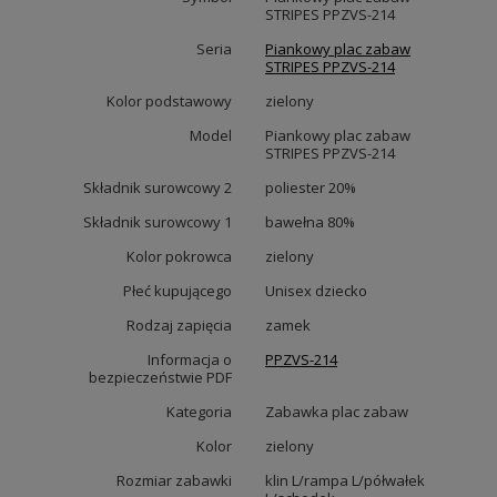
STRIPES PPZVS-214
Seria
Piankowy plac zabaw
STRIPES PPZVS-214
Kolor podstawowy
zielony
Model
Piankowy plac zabaw
STRIPES PPZVS-214
Składnik surowcowy 2
poliester 20%
Składnik surowcowy 1
bawełna 80%
Kolor pokrowca
zielony
Płeć kupującego
Unisex dziecko
Rodzaj zapięcia
zamek
Informacja o
PPZVS-214
bezpieczeństwie PDF
Kategoria
Zabawka plac zabaw
Kolor
zielony
Rozmiar zabawki
klin L/rampa L/półwałek