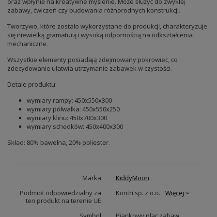
oraz wpłynie na kreatywne myślenie. Może służyć do zwykłej
zabawy, ćwiczeń czy budowania różnorodnych konstrukcji.
Tworzywo, które zostało wykorzystane do produkcji, charakteryzuje
się niewielką gramaturą i wysoką odpornością na odkształcenia
mechaniczne.
Wszystkie elementy posiadają zdejmowany pokrowiec, co
zdecydowanie ułatwia utrzymanie zabawek w czystości.
Detale produktu:
wymiary rampy: 450x550x300
wymiary półwałka: 450x550x250
wymiary klinu: 450x700x300
wymiary schodków: 450x400x300
Skład: 80% bawełna, 20% poliester.
Marka
KiddyMoon
Podmiot odpowiedzialny za
Kontri sp. z o.o.
Więcej
ten produkt na terenie UE
Symbol
Piankowy plac zabaw