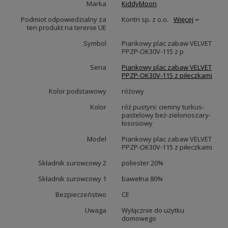
Marka
KiddyMoon
Podmiot odpowiedzialny za
Kontri sp. z o.o.
Więcej
ten produkt na terenie UE
Symbol
Piankowy plac zabaw VELVET
PPZP-OK30V-115 z p
Seria
Piankowy plac zabaw VELVET
PPZP-OK30V-115 z piłeczkami
Kolor podstawowy
różowy
Kolor
róż pustyni: ciemny turkus-
pastelowy beż-zielonoszary-
łososiowy
Model
Piankowy plac zabaw VELVET
PPZP-OK30V-115 z piłeczkami
Składnik surowcowy 2
poliester 20%
Składnik surowcowy 1
bawełna 80%
Bezpieczeństwo
CE
Uwaga
Wyłącznie do użytku
domowego