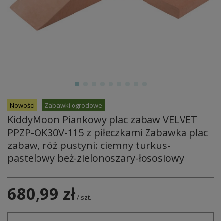
Nowości
Zabawki ogrodowe
KiddyMoon Piankowy plac zabaw VELVET
PPZP-OK30V-115 z piłeczkami Zabawka plac
zabaw, róż pustyni: ciemny turkus-
pastelowy beż-zielonoszary-łososiowy
680,99 zł
/
szt.