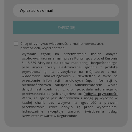
ZAPISZ SIĘ
Chcę otrzymywać wiadomości e-mail o nowościach,
promocjach, wyprzedażach.
Wyrażam zgodę na przetwarzanie moich danych
osobowych (adres e-mail) przez Kontri sp. z o.o. ul Kuronia
3, 15-569 Białystok dla celów marketingu bezpośredniego
przy użyciu poczty elektronicznej zgodnie z polityką
prywatności tj. na przesyłanie na mój adres e-mail
wiadomości marketingowych - Newsletter, a także na
przesyłanie informacji handlowych (np. informacji o
niedokończonych zakupach). Administratorem Twoich
danych jest Kontri sp. z o.o., pozostałe informacje o
przetwarzaniu danych znajdziesz tu:
Polityka prywatności
Wiem, że zgoda jest dobrowolna i mogę ją wycofać w
każdej chwili, bez wpływu na zgodność z prawem
przetwarzania, które odbyło się przed wycofaniem.
Jednocześnie akceptuje warunki świadczenia usługi
Newsletter zawarte w Regulaminie.