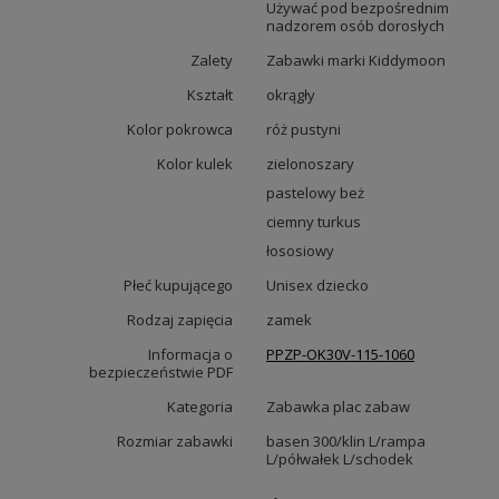
Używać pod bezpośrednim
nadzorem osób dorosłych
Zalety
Zabawki marki Kiddymoon
Kształt
okrągły
Kolor pokrowca
róż pustyni
Kolor kulek
zielonoszary
pastelowy beż
ciemny turkus
łososiowy
Płeć kupującego
Unisex dziecko
Rodzaj zapięcia
zamek
Informacja o
PPZP-OK30V-115-1060
bezpieczeństwie PDF
Kategoria
Zabawka plac zabaw
Rozmiar zabawki
basen 300/klin L/rampa
L/półwałek L/schodek