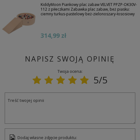
KiddyMoon Piankowy plac zabaw VELVET PPZP-OK30V-
112 z piłeczkami Zabawka plac zabaw, beż piasku:
ciemny turkus-pastelowy beż-zielonoszary-łososiowy
314,99 zł
NAPISZ SWOJĄ OPINIĘ
Twoja ocena:
5/5
Treść twojej opinii
Dodaj własne zdjęcie produktu: