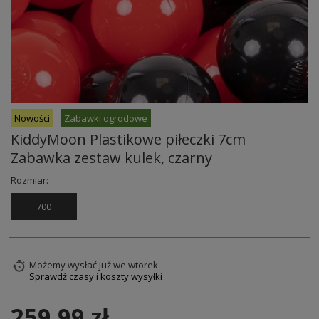
Nowości
Zabawki ogrodowe
KiddyMoon Plastikowe piłeczki 7cm
Zabawka zestaw kulek, czarny
Rozmiar:
700
Możemy wysłać już
we wtorek
Sprawdź czasy i koszty wysyłki
259,99 zł