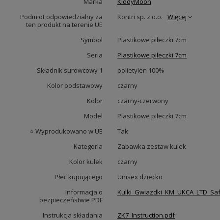
Marka
KiddyMoon
Podmiot odpowiedzialny za
Kontri sp. z o.o.
Więcej
ten produkt na terenie UE
Symbol
Plastikowe piłeczki 7cm
Seria
Plastikowe piłeczki 7cm
Składnik surowcowy 1
polietylen 100%
Kolor podstawowy
czarny
Kolor
czarny-czerwony
Model
Plastikowe piłeczki 7cm
⭐ Wyprodukowano w UE
Tak
Kategoria
Zabawka zestaw kulek
Kolor kulek
czarny
Płeć kupującego
Unisex dziecko
Informacja o
Kulki_Gwiazdki_KM_UKCA_LTD_Saf
bezpieczeństwie PDF
Instrukcja składania
ZK7_Instruction.pdf