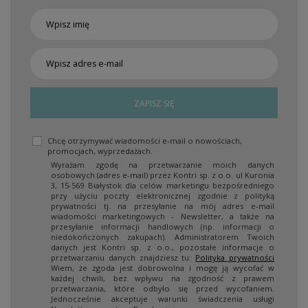
ZAPISZ SIĘ
Chcę otrzymywać wiadomości e-mail o nowościach,
promocjach, wyprzedażach.
Wyrażam zgodę na przetwarzanie moich danych
osobowych (adres e-mail) przez Kontri sp. z o.o. ul Kuronia
3, 15-569 Białystok dla celów marketingu bezpośredniego
przy użyciu poczty elektronicznej zgodnie z polityką
prywatności tj. na przesyłanie na mój adres e-mail
wiadomości marketingowych - Newsletter, a także na
przesyłanie informacji handlowych (np. informacji o
niedokończonych zakupach). Administratorem Twoich
danych jest Kontri sp. z o.o., pozostałe informacje o
przetwarzaniu danych znajdziesz tu:
Polityka prywatności
Wiem, że zgoda jest dobrowolna i mogę ją wycofać w
każdej chwili, bez wpływu na zgodność z prawem
przetwarzania, które odbyło się przed wycofaniem.
Jednocześnie akceptuje warunki świadczenia usługi