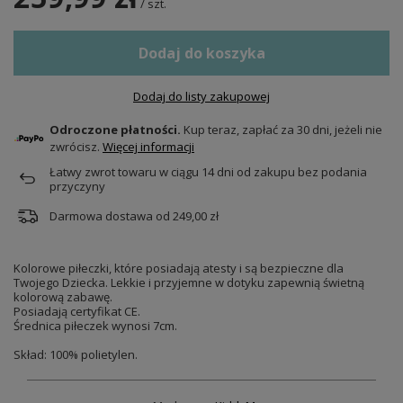
/
szt.
Dodaj do koszyka
Dodaj do listy zakupowej
Odroczone płatności.
Kup teraz, zapłać za 30 dni, jeżeli nie
zwrócisz.
Więcej informacji
Łatwy zwrot towaru w ciągu
14
dni od zakupu bez podania
przyczyny
Darmowa dostawa od
249,00 zł
Kolorowe piłeczki, które posiadają atesty i są bezpieczne dla
Twojego Dziecka. Lekkie i przyjemne w dotyku zapewnią świetną
kolorową zabawę.
Posiadają certyfikat CE.
Średnica piłeczek wynosi 7cm.
Skład: 100% polietylen.