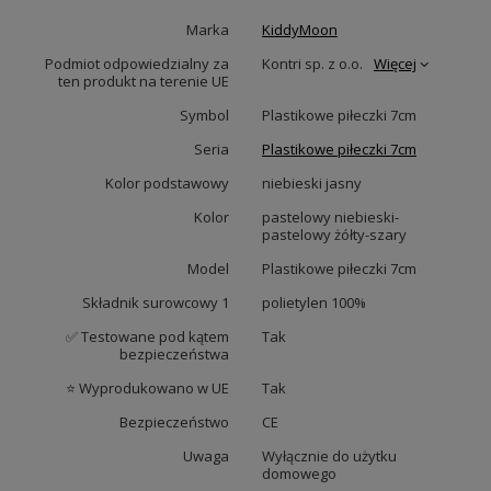
Marka
KiddyMoon
Podmiot odpowiedzialny za
Kontri sp. z o.o.
Więcej
ten produkt na terenie UE
Symbol
Plastikowe piłeczki 7cm
Seria
Plastikowe piłeczki 7cm
Kolor podstawowy
niebieski jasny
Kolor
pastelowy niebieski-
pastelowy żółty-szary
Model
Plastikowe piłeczki 7cm
Składnik surowcowy 1
polietylen 100%
✅ Testowane pod kątem
Tak
bezpieczeństwa
⭐ Wyprodukowano w UE
Tak
Bezpieczeństwo
CE
Uwaga
Wyłącznie do użytku
domowego