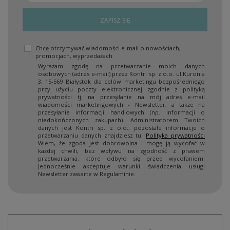
ZAPISZ SIĘ
Chcę otrzymywać wiadomości e-mail o nowościach,
promocjach, wyprzedażach.
Wyrażam zgodę na przetwarzanie moich danych
osobowych (adres e-mail) przez Kontri sp. z o.o. ul Kuronia
3, 15-569 Białystok dla celów marketingu bezpośredniego
przy użyciu poczty elektronicznej zgodnie z polityką
prywatności tj. na przesyłanie na mój adres e-mail
wiadomości marketingowych - Newsletter, a także na
przesyłanie informacji handlowych (np. informacji o
niedokończonych zakupach). Administratorem Twoich
danych jest Kontri sp. z o.o., pozostałe informacje o
przetwarzaniu danych znajdziesz tu:
Polityka prywatności
Wiem, że zgoda jest dobrowolna i mogę ją wycofać w
każdej chwili, bez wpływu na zgodność z prawem
przetwarzania, które odbyło się przed wycofaniem.
Jednocześnie akceptuje warunki świadczenia usługi
Newsletter zawarte w Regulaminie.