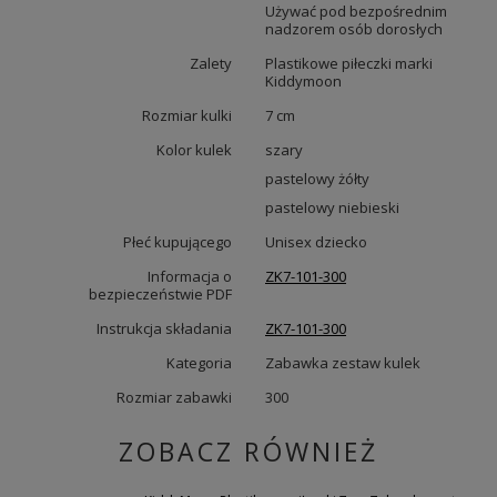
Używać pod bezpośrednim
nadzorem osób dorosłych
Zalety
Plastikowe piłeczki marki
Kiddymoon
Rozmiar kulki
7 cm
Kolor kulek
szary
pastelowy żółty
pastelowy niebieski
Płeć kupującego
Unisex dziecko
Informacja o
ZK7-101-300
bezpieczeństwie PDF
Instrukcja składania
ZK7-101-300
Kategoria
Zabawka zestaw kulek
Rozmiar zabawki
300
ZOBACZ RÓWNIEŻ