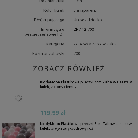
Rozmiar kulki
7 cm
Kolor kulek
transparent
Płeć kupującego
Unisex dziecko
Informacja o
ZP7-12-700
bezpieczeństwie PDF
Kategoria
Zabawka zestaw kulek
Rozmiar zabawki
700
ZOBACZ RÓWNIEŻ
KiddyMoon Plastikowe piłeczki 7cm Zabawka zestaw
kulek, zielony ciemny
119,99 zł
KiddyMoon Plastikowe piłeczki 6cm Zabawka zestaw
kulek, biały-szary-pudrowy róż