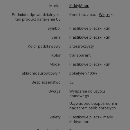
Marka
KiddyMoon
Podmiot odpowiedzialny za
Kontri sp. z o.o.
Więcej
ten produkt na terenie UE
Symbol
Plastikowe piłeczki 7cm
Seria
Plastikowe piłeczki 7cm
Kolor podstawowy
przeźroczysty
Kolor
transparent
Model
Plastikowe piłeczki 7cm
Składnik surowcowy 1
polietylen 100%
Bezpieczeństwo
CE
Uwaga
Wyłącznie do użytku
domowego
Używać pod bezpośrednim
nadzorem osób dorosłych
Zalety
Plastikowe piłeczki marki
Kiddymoon