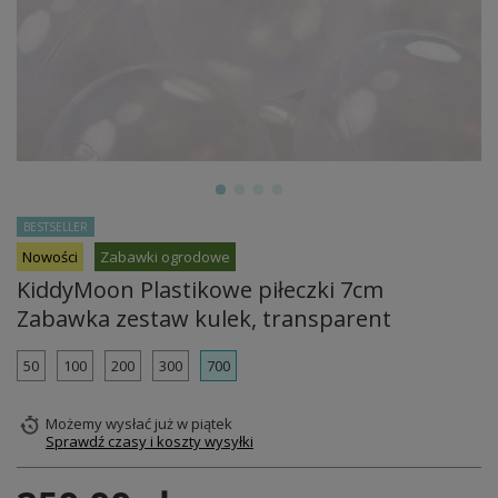
BESTSELLER
Nowości
Zabawki ogrodowe
KiddyMoon Plastikowe piłeczki 7cm
Zabawka zestaw kulek, transparent
50
100
200
300
700
Możemy wysłać już
w piątek
Sprawdź czasy i koszty wysyłki