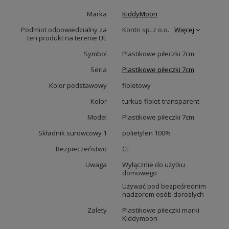
Marka
KiddyMoon
Podmiot odpowiedzialny za
Kontri sp. z o.o.
Więcej
ten produkt na terenie UE
Symbol
Plastikowe piłeczki 7cm
Seria
Plastikowe piłeczki 7cm
Kolor podstawowy
fioletowy
Kolor
turkus-fiolet-transparent
Model
Plastikowe piłeczki 7cm
Składnik surowcowy 1
polietylen 100%
Bezpieczeństwo
CE
Uwaga
Wyłącznie do użytku
domowego
Używać pod bezpośrednim
nadzorem osób dorosłych
Zalety
Plastikowe piłeczki marki
Kiddymoon