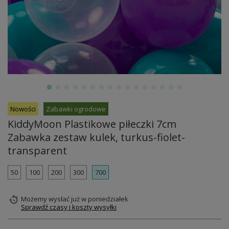
Nowości
Zabawki ogrodowe
KiddyMoon Plastikowe piłeczki 7cm
Zabawka zestaw kulek, turkus-fiolet-
transparent
50
100
200
300
700
Możemy wysłać już
w poniedziałek
Sprawdź czasy i koszty wysyłki