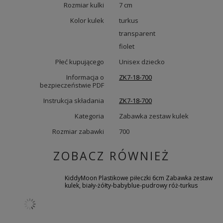
Rozmiar kulki
7 cm
Kolor kulek
turkus
transparent
fiolet
Płeć kupującego
Unisex dziecko
Informacja o
ZK7-18-700
bezpieczeństwie PDF
Instrukcja składania
ZK7-18-700
Kategoria
Zabawka zestaw kulek
Rozmiar zabawki
700
ZOBACZ RÓWNIEŻ
KiddyMoon Plastikowe piłeczki 6cm Zabawka zestaw
kulek, biały-żółty-babyblue-pudrowy róż-turkus