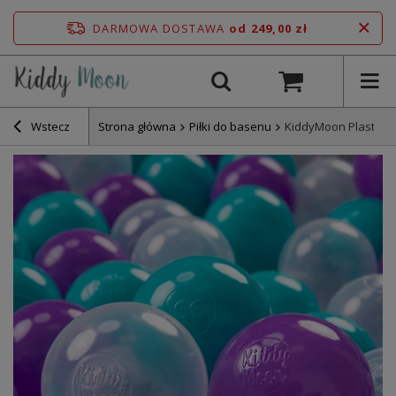
DARMOWA DOSTAWA
od 249,00 zł
Wstecz
Strona główna
Piłki do basenu
KiddyMoon Plastikow