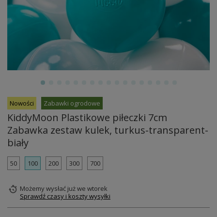
Nowości
Zabawki ogrodowe
KiddyMoon Plastikowe piłeczki 7cm
Zabawka zestaw kulek, turkus-transparent-
biały
50
100
200
300
700
Możemy wysłać już
we wtorek
Sprawdź czasy i koszty wysyłki