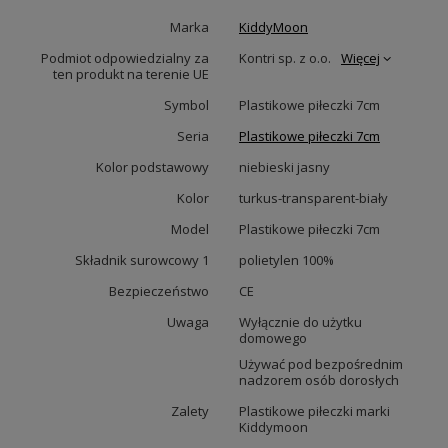
Marka
KiddyMoon
Podmiot odpowiedzialny za
Kontri sp. z o.o.
Więcej
ten produkt na terenie UE
Symbol
Plastikowe piłeczki 7cm
Seria
Plastikowe piłeczki 7cm
Kolor podstawowy
niebieski jasny
Kolor
turkus-transparent-biały
Model
Plastikowe piłeczki 7cm
Składnik surowcowy 1
polietylen 100%
Bezpieczeństwo
CE
Uwaga
Wyłącznie do użytku
domowego
Używać pod bezpośrednim
nadzorem osób dorosłych
Zalety
Plastikowe piłeczki marki
Kiddymoon