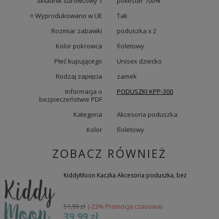
Składnik surowcowy 1
poliester 100%
⭐ Wyprodukowano w UE
Tak
Rozmiar zabawki
poduszka x 2
Kolor pokrowca
fioletowy
Płeć kupującego
Unisex dziecko
Rodzaj zapięcia
zamek
Informacja o
PODUSZKI KPP-300
bezpieczeństwie PDF
Kategoria
Akcesoria poduszka
Kolor
fioletowy
ZOBACZ RÓWNIEŻ
KiddyMoon Kaczka Akcesoria poduszka, beż
51,99 zł
(-23% Promocja czasowa)
39,99 zł