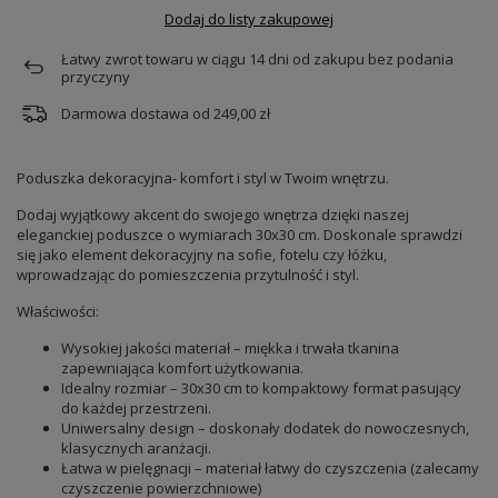
Dodaj do listy zakupowej
Łatwy zwrot towaru w ciągu
14
dni od zakupu bez podania
przyczyny
Darmowa dostawa od
249,00 zł
Poduszka dekoracyjna- komfort i styl w Twoim wnętrzu.
Dodaj wyjątkowy akcent do swojego wnętrza dzięki naszej
eleganckiej poduszce o wymiarach 30x30 cm. Doskonale sprawdzi
się jako element dekoracyjny na sofie, fotelu czy łóżku,
wprowadzając do pomieszczenia przytulność i styl.
Właściwości:
Wysokiej jakości materiał – miękka i trwała tkanina
zapewniająca komfort użytkowania.
Idealny rozmiar – 30x30 cm to kompaktowy format pasujący
do każdej przestrzeni.
Uniwersalny design – doskonały dodatek do nowoczesnych,
klasycznych aranżacji.
Łatwa w pielęgnacji – materiał łatwy do czyszczenia (zalecamy
czyszczenie powierzchniowe)