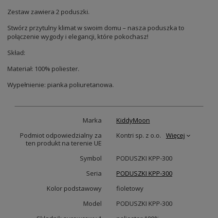
Zestaw zawiera 2 poduszki.
Stwórz przytulny klimat w swoim domu – nasza poduszka to
połączenie wygody i elegancji, które pokochasz!
Skład:
Materiał: 100% poliester.
Wypełnienie: pianka poliuretanowa.
Marka
KiddyMoon
Podmiot odpowiedzialny za
Kontri sp. z o.o.
Więcej
ten produkt na terenie UE
Symbol
PODUSZKI KPP-300
Seria
PODUSZKI KPP-300
Kolor podstawowy
fioletowy
Model
PODUSZKI KPP-300