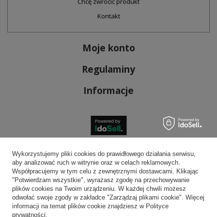
Chcę zwrócić produkt
Kontakt
Moje konto
Regulaminy
Informacje
Bezpieczne płatności
Wykorzystujemy pliki cookies do prawidłowego działania serwisu,
aby analizować ruch w witrynie oraz w celach reklamowych.
Współpracujemy w tym celu z zewnętrznymi dostawcami. Klikając
"Potwierdzam wszystkie", wyrażasz zgodę na przechowywanie
plików cookies na Twoim urządzeniu. W każdej chwili możesz
Wygodna dostawa
odwołać swoje zgody w zakładce "Zarządzaj plikami cookie". Więcej
informacji na temat plików cookie znajdziesz w Polityce
prywatności.