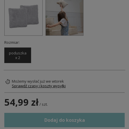
Rozmiar:
poduszka
x 2
Możemy wysłać już
we wtorek
Sprawdź czasy i koszty wysyłki
54,99 zł
/
szt.
Dodaj do koszyka