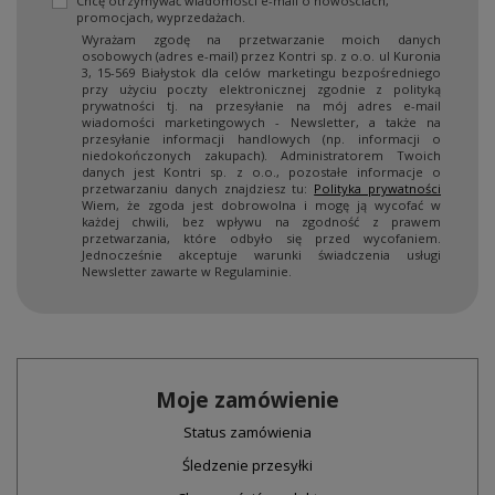
Chcę otrzymywać wiadomości e-mail o nowościach,
promocjach, wyprzedażach.
Wyrażam zgodę na przetwarzanie moich danych
osobowych (adres e-mail) przez Kontri sp. z o.o. ul Kuronia
3, 15-569 Białystok dla celów marketingu bezpośredniego
przy użyciu poczty elektronicznej zgodnie z polityką
prywatności tj. na przesyłanie na mój adres e-mail
wiadomości marketingowych - Newsletter, a także na
przesyłanie informacji handlowych (np. informacji o
niedokończonych zakupach). Administratorem Twoich
danych jest Kontri sp. z o.o., pozostałe informacje o
przetwarzaniu danych znajdziesz tu:
Polityka prywatności
Wiem, że zgoda jest dobrowolna i mogę ją wycofać w
każdej chwili, bez wpływu na zgodność z prawem
przetwarzania, które odbyło się przed wycofaniem.
Jednocześnie akceptuje warunki świadczenia usługi
Newsletter zawarte w Regulaminie.
Moje zamówienie
Status zamówienia
Śledzenie przesyłki