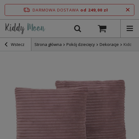
DARMOWA DOSTAWA
od 249,00 zł
Wstecz
Strona główna
Pokój dziecięcy
Dekoracje
KiddyMo