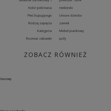
Składnik surowcowy 1
poliester 100%
Kolor pokrowca
niebieski
Płeć kupującego
Unisex dziecko
Rodzaj zapięcia
zamek
Kategoria
Mebel piankowy
Rozmiar zabawki
pufy
ZOBACZ RÓWNIEŻ
, beżowy