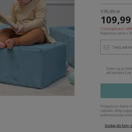
175,99 zł
109,99
Oszczędzasz
38
%
Najniższa cena z 3
Dane są przet
akceptujesz je
Powyższe dane ni
reklam. Włączają
jednorazowo info
Dodaj do listy