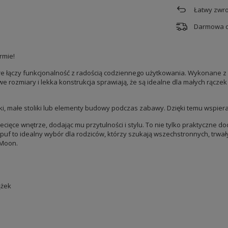
Łatwy zwro
Darmowa 
rmie!
re łączy funkcjonalność z radością codziennego użytkowania. Wykonane z 
ozmiary i lekka konstrukcja sprawiają, że są idealne dla małych rączek –
ki, małe stoliki lub elementy budowy podczas zabawy. Dzięki temu wspiera
ięce wnętrze, dodając mu przytulności i stylu. To nie tylko praktyczne do
 puf to idealny wybór dla rodziców, którzy szukają wszechstronnych, trwa
yMoon.
ążek