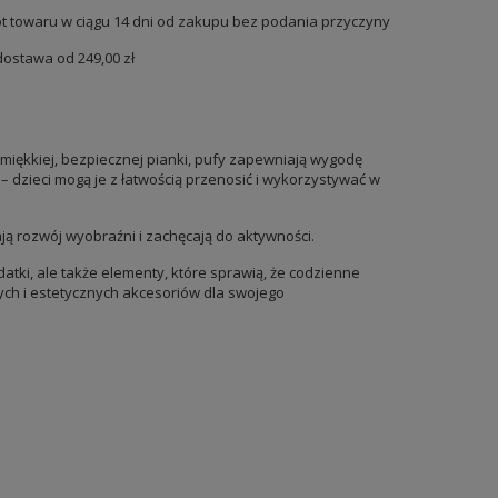
t towaru w ciągu
14
dni od zakupu bez podania przyczyny
dostawa od
249,00 zł
miękkiej, bezpiecznej pianki, pufy zapewniają wygodę
 dzieci mogą je z łatwością przenosić i wykorzystywać w
ją rozwój wyobraźni i zachęcają do aktywności.
datki, ale także elementy, które sprawią, że codzienne
łych i estetycznych akcesoriów dla swojego