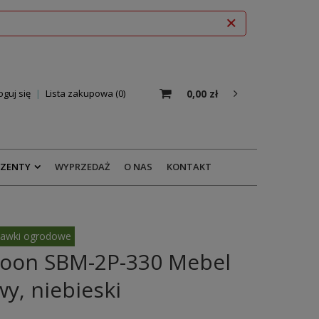
0,00 zł
oguj się
Lista zakupowa
0
EZENTY
WYPRZEDAŻ
O NAS
KONTAKT
awki ogrodowe
oon SBM-2P-330 Mebel
y, niebieski