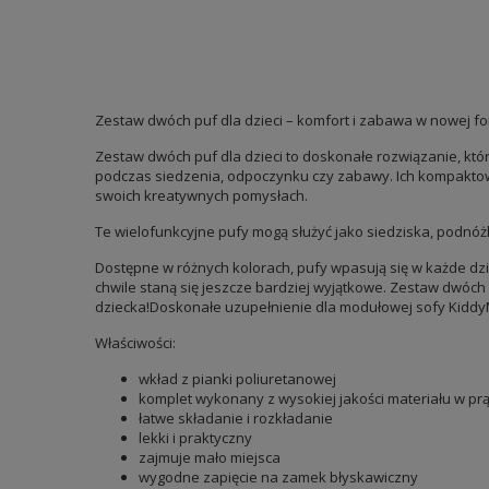
Zestaw dwóch puf dla dzieci – komfort i zabawa w nowej fo
Zestaw dwóch puf dla dzieci to doskonałe rozwiązanie, któ
podczas siedzenia, odpoczynku czy zabawy. Ich kompaktowe r
swoich kreatywnych pomysłach.
Te wielofunkcyjne pufy mogą służyć jako siedziska, podnóż
Dostępne w różnych kolorach, pufy wpasują się w każde dziec
chwile staną się jeszcze bardziej wyjątkowe. Zestaw dwóch
dziecka!Doskonałe uzupełnienie dla modułowej sofy Kidd
Właściwości:
wkład z pianki poliuretanowej
komplet wykonany z wysokiej jakości materiału w pr
łatwe składanie i rozkładanie
lekki i praktyczny
zajmuje mało miejsca
wygodne zapięcie na zamek błyskawiczny