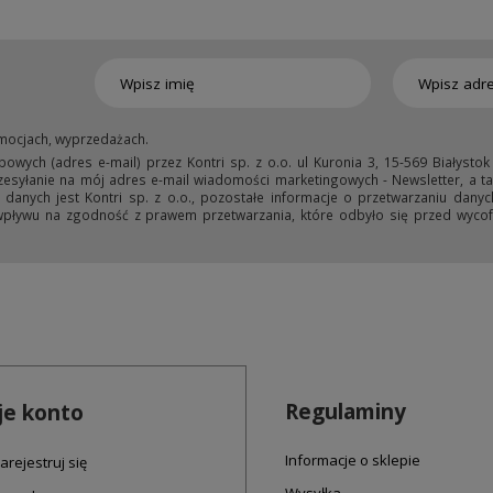
mocjach, wyprzedażach.
ych (adres e-mail) przez Kontri sp. z o.o. ul Kuronia 3, 15-569 Białystok
przesyłanie na mój adres e-mail wiadomości marketingowych - Newsletter, a ta
anych jest Kontri sp. z o.o., pozostałe informacje o przetwarzaniu danyc
wpływu na zgodność z prawem przetwarzania, które odbyło się przed wycofa
Regulaminy
e konto
Informacje o sklepie
arejestruj się