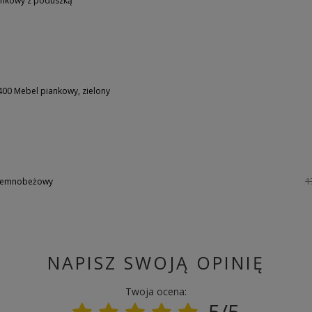
nkowy z poduszką
0 Mebel piankowy, zielony
1
ciemnobeżowy
NAPISZ SWOJĄ OPINIĘ
Twoja ocena:
5/5