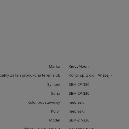
Marka
KiddyMoon
alny za ten produkt na terenie UE
Kontri sp. z o.o.
Więcej
Symbol
SBM-2P-330
Seria
SBM-2P-330
Kolor podstawowy
niebieski
Kolor
niebieski
Model
SBM-2P-330