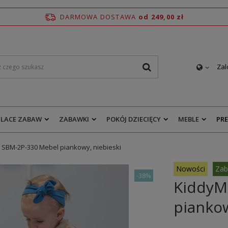
DARMOWA DOSTAWA
od 249,00 zł
Zal
PLACE ZABAW
ZABAWKI
POKÓJ DZIECIĘCY
MEBLE
PR
SBM-2P-330 Mebel piankowy, niebieski
Nowości
Zab
-
38%
KiddyM
piankow