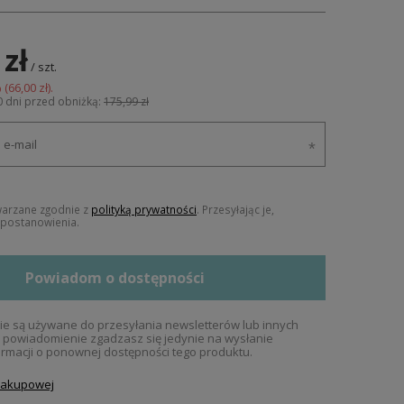
 zł
/
szt.
 (
66,00 zł
).
0 dni przed obniżką:
175,99 zł
warzane zgodnie z
polityką prywatności
. Przesyłając je,
j postanowienia.
Powiadom o dostępności
e są używane do przesyłania newsletterów lub innych
c powiadomienie zgadzasz się jedynie na wysłanie
rmacji o ponownej dostępności tego produktu.
 zakupowej