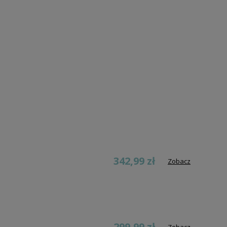
342,99 zł
Zobacz
299,99 zł