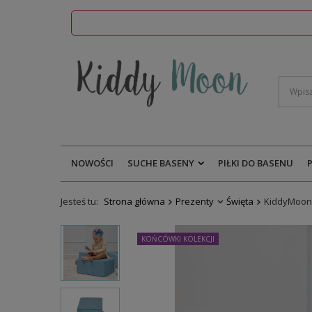
NOWOŚCI
SUCHE BASENY
PIŁKI DO BASENU
Jesteś tu:
Strona główna
Prezenty
Święta
KiddyMoon 
KOŃCÓWKI KOLEKCJI