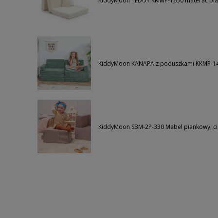
KiddyMoon TEDDY KMMP-1650 materac pia
KiddyMoon KANAPA z poduszkami KKMP-140
KiddyMoon SBM-2P-330 Mebel piankowy, 