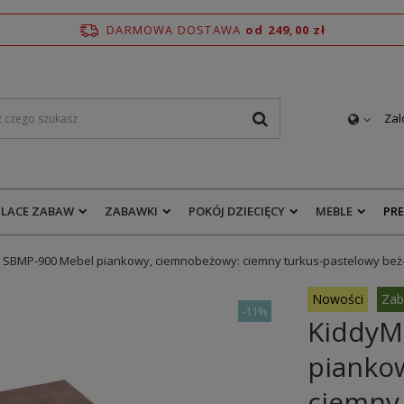
DARMOWA DOSTAWA
od 249,00 zł
Zal
PLACE ZABAW
ZABAWKI
POKÓJ DZIECIĘCY
MEBLE
PR
SBMP-900 Mebel piankowy, ciemnobeżowy: ciemny turkus-pastelowy beż
Nowości
Zab
-
11%
KiddyM
pianko
ciemny 