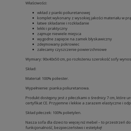
Właściwości:
wkład z pianki poliuretanowej
komplet wykonany z wysokiej jakości materiału w pr
łatwe składanie i rozkładanie
lekki i praktyczny
zajmuje niewiele miejsca
wygodne zapięcie na zamek błyskawiczny
zdejmowany pokrowiec
zalecamy czyszczenie powierzchniowe
Wymiary: 90x40x50 cm, po rozłożeniu szerokość sofy wynos
Skład:
Materiał: 100% poliester.
Wypełnienie: pianka poliuretanowa.
Produkt dostępny jest z piłeczkami o średnicy 7 cm, które
certyfikat CE. Przyjemne i lekkie a zarazem elastyczne i od
Skład piłeczek: 100% polietylen.
Nasza sofa dla dzieci to więcej niż mebel – to przestrzeń d
funkcjonalność, bezpieczeństwo i estetykę!