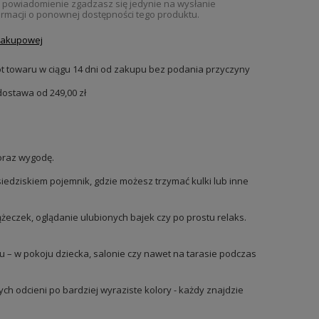
c powiadomienie zgadzasz się jedynie na wysłanie
rmacji o ponownej dostępności tego produktu.
 zakupowej
t towaru w ciągu
14
dni od zakupu bez podania przyczyny
dostawa od
249,00 zł
oraz wygodę.
iedziskiem pojemnik, gdzie możesz trzymać kulki lub inne
ążeczek, oglądanie ulubionych bajek czy po prostu relaks.
u – w pokoju dziecka, salonie czy nawet na tarasie podczas
ch odcieni po bardziej wyraziste kolory - każdy znajdzie