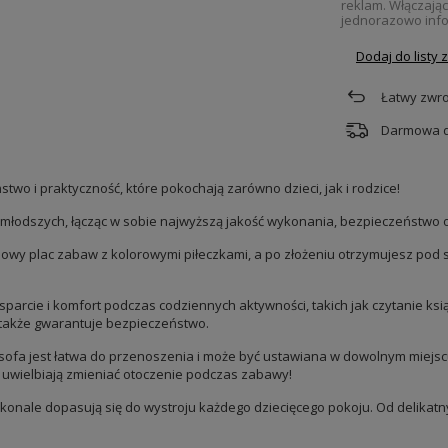
reklam. Włączają
jednorazowo info
Dodaj do listy
Łatwy zwro
Darmowa 
wo i praktyczność, które pokochają zarówno dzieci, jak i rodzice!
ajmłodszych, łącząc w sobie najwyższą jakość wykonania, bezpieczeństwo 
owy plac zabaw z kolorowymi piłeczkami, a po złożeniu otrzymujesz pod s
parcie i komfort podczas codziennych aktywności, takich jak czytanie ksi
 także gwarantuje bezpieczeństwo.
 sofa jest łatwa do przenoszenia i może być ustawiana w dowolnym miejsc
re uwielbiają zmieniać otoczenie podczas zabawy!
konale dopasują się do wystroju każdego dziecięcego pokoju. Od delikatny