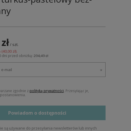
any
 zł
/
szt.
 (
40,00 zł
).
0 dni przed obniżką:
294,49 zł
warzane zgodnie z
polityką prywatności
. Przesyłając je,
j postanowienia.
Powiadom o dostępności
e są używane do przesyłania newsletterów lub innych