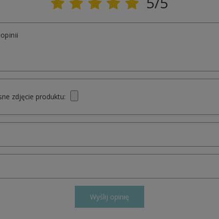
5/5
opinii
ne zdjęcie produktu:
Wyślij opinię