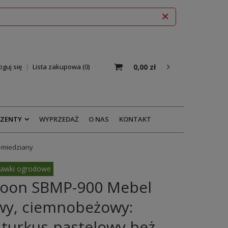
0,00 zł
oguj się
Lista zakupowa
0
EZENTY
WYPRZEDAŻ
O NAS
KONTAKT
-miedziany
awki ogrodowe
oon SBMP-900 Mebel
wy, ciemnobeżowy:
turkus-pastelowy beż-