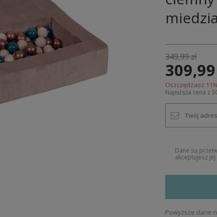
miedzi
349,99 zł
309,99
Oszczędzasz
11
%
Najniższa cena z 3
Dane są przet
akceptujesz je
Powyższe dane ni