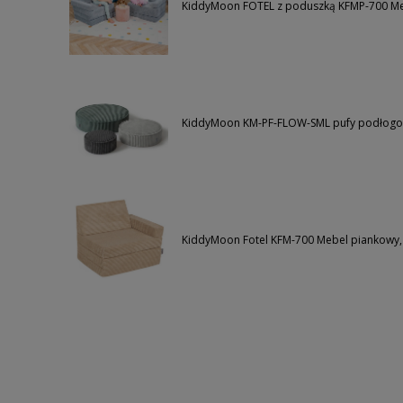
KiddyMoon FOTEL z poduszką KFMP-700 Meb
KiddyMoon KM-PF-FLOW-SML pufy podłogo
KiddyMoon Fotel KFM-700 Mebel piankowy