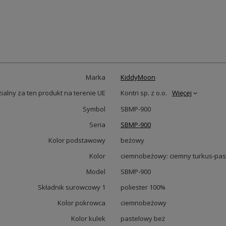
Marka
KiddyMoon
alny za ten produkt na terenie UE
Kontri sp. z o.o.
Więcej
Symbol
SBMP-900
Seria
SBMP-900
Kolor podstawowy
beżowy
Kolor
ciemnobeżowy: ciemny turkus-pas
Model
SBMP-900
Składnik surowcowy 1
poliester 100%
Kolor pokrowca
ciemnobeżowy
Kolor kulek
pastelowy beż