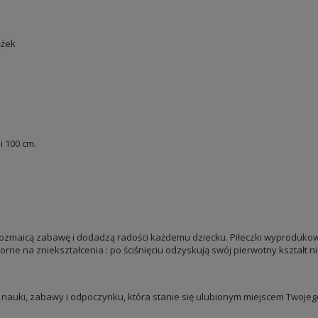
ążek
i 100 cm.
 urozmaicą zabawę i dodadzą radości każdemu dziecku. Piłeczki wyproduko
porne na zniekształcenia : po ściśnięciu odzyskują swój pierwotny kształt n
o nauki, zabawy i odpoczynku, która stanie się ulubionym miejscem Twojego