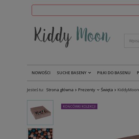
NOWOŚCI
SUCHE BASENY
PIŁKI DO BASENU
Jesteś tu:
Strona główna
Prezenty
Święta
KiddyMoon 
KOŃCÓWKI KOLEKCJI