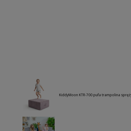
KiddyMoon KTR-700 pufa trampolina spręży