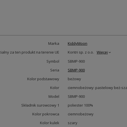
Marka
KiddyMoon
alny za ten produkt na terenie UE
Kontri sp. z o.o.
Więcej
Symbol
SBMP-900
Seria
SBMP-900
Kolor podstawowy
beżowy
Kolor
ciemnobeżowy: pastelowy beż-sza
Model
SBMP-900
Składnik surowcowy 1
poliester 100%
Kolor pokrowca
ciemnobeżowy
Kolor kulek
szary