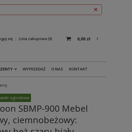
0,00 zł
oguj się
Lista zakupowa
0
EZENTY
WYPRZEDAŻ
O NAS
KONTAKT
arny
awki ogrodowe
oon SBMP-900 Mebel
wy, ciemnobeżowy:
wy beż-szary-biały-