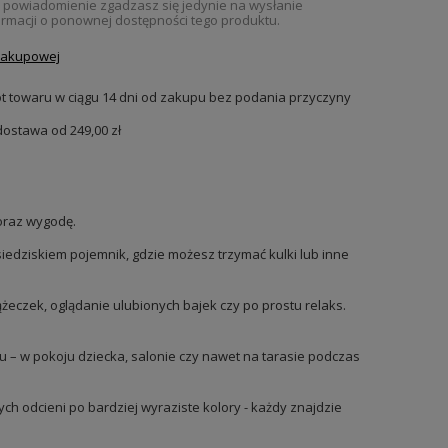
c powiadomienie zgadzasz się jedynie na wysłanie
rmacji o ponownej dostępności tego produktu.
 zakupowej
t towaru w ciągu
14
dni od zakupu bez podania przyczyny
dostawa od
249,00 zł
oraz wygodę.
iedziskiem pojemnik, gdzie możesz trzymać kulki lub inne
ążeczek, oglądanie ulubionych bajek czy po prostu relaks.
u – w pokoju dziecka, salonie czy nawet na tarasie podczas
ch odcieni po bardziej wyraziste kolory - każdy znajdzie