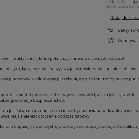
reklam. Włączają
jednorazowo info
Dodaj do listy
Łatwy zwro
Darmowa 
wo i praktyczność, które pokochają zarówno dzieci, jak i rodzice!
ajmłodszych, łącząc w sobie najwyższą jakość wykonania, bezpieczeństwo 
owy plac zabaw z kolorowymi piłeczkami, a po złożeniu otrzymujesz pod s
parcie i komfort podczas codziennych aktywności, takich jak czytanie ksi
 także gwarantuje bezpieczeństwo.
 sofa jest łatwa do przenoszenia i może być ustawiana w dowolnym miejsc
re uwielbiają zmieniać otoczenie podczas zabawy!
konale dopasują się do wystroju każdego dziecięcego pokoju. Od delikatny