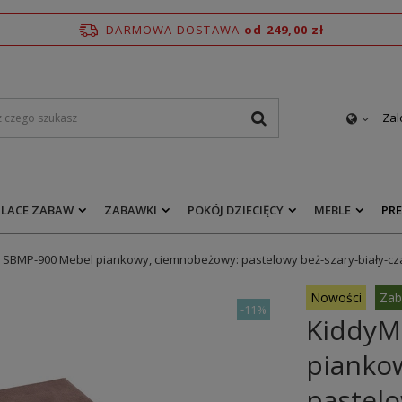
DARMOWA DOSTAWA
od 249,00 zł
Zal
PLACE ZABAW
ZABAWKI
POKÓJ DZIECIĘCY
MEBLE
PR
SBMP-900 Mebel piankowy, ciemnobeżowy: pastelowy beż-szary-biały-cz
Nowości
Zab
-
11%
KiddyM
pianko
pastelo