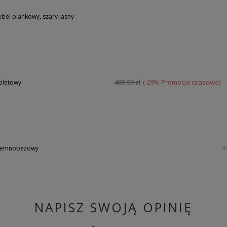
el piankowy, szary jasny
489,99 zł
(-29% Promocja czasowa)
oletowy
1
ciemnobeżowy
NAPISZ SWOJĄ OPINIĘ