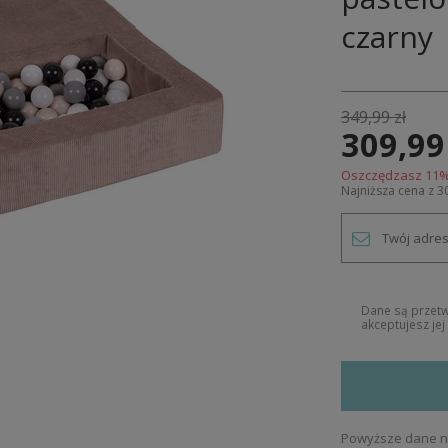
czarny
349,99 zł
309,99
Oszczędzasz
11
%
Najniższa cena z 3
Dane są przet
akceptujesz je
Powyższe dane ni