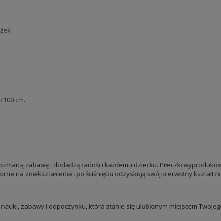
ążek
i 100 cm.
 urozmaicą zabawę i dodadzą radości każdemu dziecku. Piłeczki wyproduko
porne na zniekształcenia : po ściśnięciu odzyskują swój pierwotny kształt n
o nauki, zabawy i odpoczynku, która stanie się ulubionym miejscem Twojego