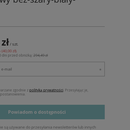
 zł
/
szt.
 (
40,00 zł
).
0 dni przed obniżką:
294,49 zł
warzane zgodnie z
polityką prywatności
. Przesyłając je,
j postanowienia.
Powiadom o dostępności
e są używane do przesyłania newsletterów lub innych