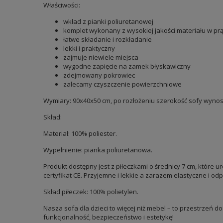
Właściwości:
wkład z pianki poliuretanowej
komplet wykonany z wysokiej jakości materiału w pr
łatwe składanie i rozkładanie
lekki i praktyczny
zajmuje niewiele miejsca
wygodne zapięcie na zamek błyskawiczny
zdejmowany pokrowiec
zalecamy czyszczenie powierzchniowe
Wymiary: 90x40x50 cm, po rozłożeniu szerokość sofy wynos
Skład:
Materiał: 100% poliester.
Wypełnienie: pianka poliuretanowa.
Produkt dostępny jest z piłeczkami o średnicy 7 cm, które
certyfikat CE. Przyjemne i lekkie a zarazem elastyczne i od
Skład piłeczek: 100% polietylen.
Nasza sofa dla dzieci to więcej niż mebel – to przestrzeń d
funkcjonalność, bezpieczeństwo i estetykę!