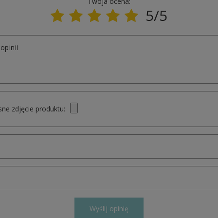
Twoja ocena:
5/5
opinii
ne zdjęcie produktu:
Wyślij opinię