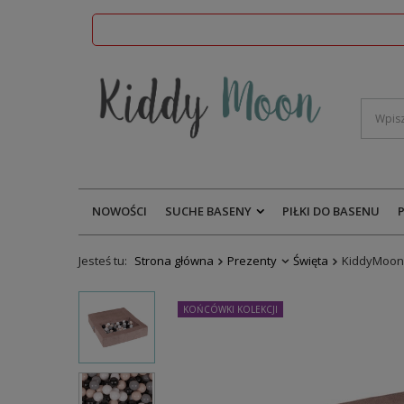
NOWOŚCI
SUCHE BASENY
PIŁKI DO BASENU
Jesteś tu:
Strona główna
Prezenty
Święta
KiddyMoon 
KOŃCÓWKI KOLEKCJI