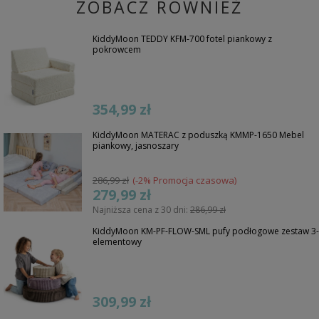
ZOBACZ RÓWNIEŻ
KiddyMoon TEDDY KFM-700 fotel piankowy z
pokrowcem
354,99 zł
KiddyMoon MATERAC z poduszką KMMP-1650 Mebel
piankowy, jasnoszary
286,99 zł
(-2% Promocja czasowa)
279,99 zł
Najniższa cena z 30 dni:
286,99 zł
KiddyMoon KM-PF-FLOW-SML pufy podłogowe zestaw 3-
elementowy
309,99 zł