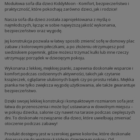
Modułowa sofa dla dzieci KiddyMoon - Komfort, bezpieczeństwo i
praktyczność, które pokochają zarówno dzieci, jak i rodzice!
Nasza sofa dla dzieci została zaprojektowana z myślą o
najmłodszych, łącząc w sobie najwyższą jakość wykonania,
bezpieczeństwo oraz wygodę.
Jej konstrukcja pozwala w łatwy sposób zmienić sofę w domowy plac
zabaw z kolorowymi piłeczkami, a po złożeniu otrzymujesz pod
siedziskiem pojemnik, gdzie możesz trzymać kulki lub inne rzeczy
utrzymując porządek w dziecięcym pokoju.
Wykonana z lekkiej, miękkiej pianki, zapewnia doskonałe wsparcie i
komfort podczas codziennych aktywności, takich jak czytanie
książeczek, oglądanie ulubionych bajek czy po prostu relaks. Miękka
pianka nie tylko zwiększa wygodę użytkowania, ale także gwarantuje
bezpieczeństwo.
Dzięki swojej lekkiej konstrukcji i kompaktowym rozmiarom sofa jest
łatwa do przenoszenia i może być ustawiana w dowolnym miejscu –
w pokoju dziecka, salonie czy nawet na tarasie podczas cieplejszych
dni. To doskonałe rozwiązanie dla dzieci, które uwielbiają zmieniać
otoczenie podczas zabawy!
Produkt dostępny jest w szerokiej gamie kolorów, które doskonale
dopasują się do wystroju każdego dziecięcego pokoju. Od