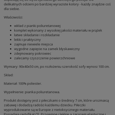
delikatnych odcieni po bardziej wyraziste kolory - każdy znajdzie coś
dla siebie.
Właściwości:
wkład z pianki poliuretanowej
komplet wykonany z wysokiej jakości materiału w prążek
łatwe składanie i rozkładanie
lekki i praktyczny
zajmuje niewiele miejsca
wygodne zapięcie na zamek błyskawiczny
zdejmowany pokrowiec
zalecamy czyszczenie powierzchniowe
Wymiary: 90x40x50 cm, po rozłożeniu szerokość sofy wynosi 100 cm.
Skład:
Materiał: 100% poliester.
Wypełnienie: pianka poliuretanowa.
Produkt dostępny jest z piłeczkami o średnicy 7 cm, które urozmaicą
zabawę i dodadzą radości każdemu dziecku. Piłeczki
wyprodukowane są w Europie z nietoksycznego materiału.
Posiadają certyfikat CE. Przyjemne i lekkie a zarazem elastyczne i