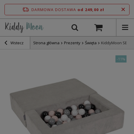
DARMOWA DOSTAWA
od 249,00 zł
Wstecz
Strona główna
Prezenty
Święta
KiddyMoon SBMP-9
-
11%