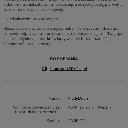
odporne na zniekształcenia : po ściśnięciu odzyskują swój pierwotny
kształt nie robiąc dziecku krzywdy.
Skład piłeczek: 100% polietylen.
Nasza sofa dla dzieci to więcej niż mebel – to przestrzeń do nauki,
zabawy i odpoczynku, która stanie się ulubionym miejscem Twojego
dziecka. Wybierz jakość, która łączy w sobie funkcjonalność,
bezpieczeństwo i estetykę!
DO POBRANIA
foam sofa SBM2.mp4
Marka
KiddyMoon
Podmiot odpowiedzialny za
Kontri sp. z o.o.
Więcej
ten produkt na terenie UE
Symbol
SBMP-900