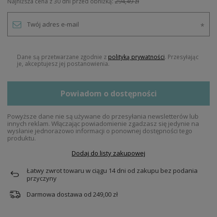
Najniższa cena z 30 dni przed obniżką:
294,49 zł
Dane są przetwarzane zgodnie z
polityką prywatności
. Przesyłając
je, akceptujesz jej postanowienia.
Powiadom o dostępności
Powyższe dane nie są używane do przesyłania newsletterów lub
innych reklam. Włączając powiadomienie zgadzasz się jedynie na
wysłanie jednorazowo informacji o ponownej dostępności tego
produktu.
Dodaj do listy zakupowej
Łatwy zwrot towaru w ciągu
14
dni od zakupu bez podania
przyczyny
Darmowa dostawa od
249,00 zł