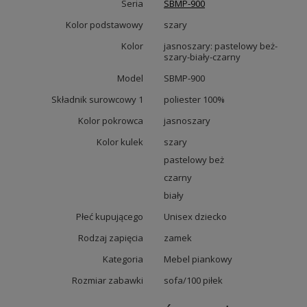
Seria
SBMP-900
Kolor podstawowy
szary
Kolor
jasnoszary: pastelowy beż-
szary-biały-czarny
Model
SBMP-900
Składnik surowcowy 1
poliester 100%
Kolor pokrowca
jasnoszary
Kolor kulek
szary
pastelowy beż
czarny
biały
Płeć kupującego
Unisex dziecko
Rodzaj zapięcia
zamek
Kategoria
Mebel piankowy
Rozmiar zabawki
sofa/100 piłek