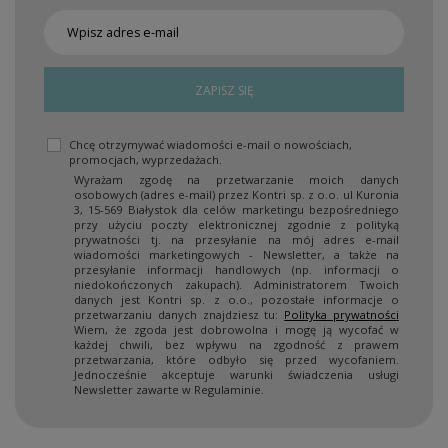
ZAPISZ SIĘ
Chcę otrzymywać wiadomości e-mail o nowościach,
promocjach, wyprzedażach.
Wyrażam zgodę na przetwarzanie moich danych
osobowych (adres e-mail) przez Kontri sp. z o.o. ul Kuronia
3, 15-569 Białystok dla celów marketingu bezpośredniego
przy użyciu poczty elektronicznej zgodnie z polityką
prywatności tj. na przesyłanie na mój adres e-mail
wiadomości marketingowych - Newsletter, a także na
przesyłanie informacji handlowych (np. informacji o
niedokończonych zakupach). Administratorem Twoich
danych jest Kontri sp. z o.o., pozostałe informacje o
przetwarzaniu danych znajdziesz tu:
Polityka prywatności
Wiem, że zgoda jest dobrowolna i mogę ją wycofać w
każdej chwili, bez wpływu na zgodność z prawem
przetwarzania, które odbyło się przed wycofaniem.
Jednocześnie akceptuje warunki świadczenia usługi
Newsletter zawarte w Regulaminie.