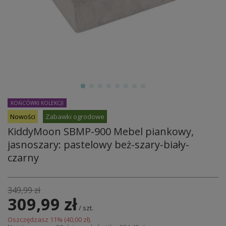
KOŃCÓWKI KOLEKCJI
Nowości
Zabawki ogrodowe
KiddyMoon SBMP-900 Mebel piankowy,
jasnoszary: pastelowy beż-szary-biały-
czarny
349,99 zł
309,99 zł
/
szt.
Oszczędzasz
11
% (
40,00 zł
).