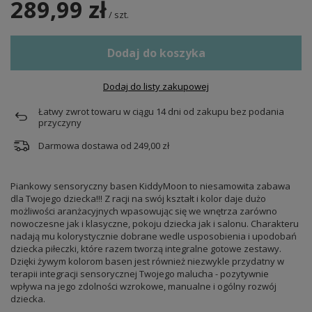
289,99 zł
/
szt.
Dodaj do koszyka
Dodaj do listy zakupowej
Łatwy zwrot towaru w ciągu
14
dni od zakupu bez podania
przyczyny
Darmowa dostawa od
249,00 zł
Piankowy sensoryczny basen KiddyMoon to niesamowita zabawa
dla Twojego dziecka!!! Z racji na swój kształt i kolor daje dużo
możliwości aranżacyjnych wpasowując się we wnętrza zarówno
nowoczesne jak i klasyczne, pokoju dziecka jak i salonu. Charakteru
nadają mu kolorystycznie dobrane wedle usposobienia i upodobań
dziecka piłeczki, które razem tworzą integralne gotowe zestawy.
Dzięki żywym kolorom basen jest również niezwykle przydatny w
terapii integracji sensorycznej Twojego malucha - pozytywnie
wpływa na jego zdolności wzrokowe, manualne i ogólny rozwój
dziecka.