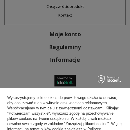
Chcę zwrócić produkt
Kontakt
Moje konto
Regulaminy
Informacje
Bezpieczne płatności
Wykorzystujemy pliki cookies do prawidłowego działania serwisu,
aby analizować ruch w witrynie oraz w celach reklamowych.
Współpracujemy w tym celu z zewnętrznymi dostawcami. Klikając
"Potwierdzam wszystkie", wyrażasz zgodę na przechowywanie
plików cookies na Twoim urządzeniu. W każdej chwili możesz
Wygodna dostawa
odwołać swoje zgody w zakładce "Zarządzaj plikami cookie". Więcej
informacji na temat plików cookie znajdziesz w Polityce