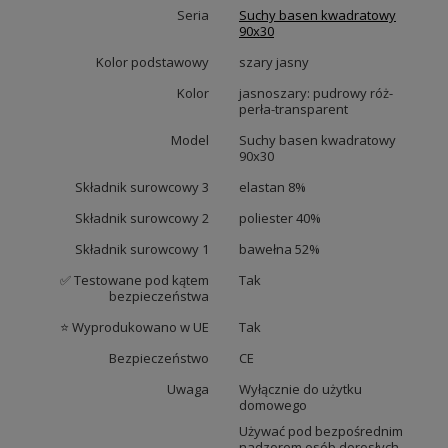
Seria
Suchy basen kwadratowy
90x30
Kolor podstawowy
szary jasny
Kolor
jasnoszary: pudrowy róż-
perła-transparent
Model
Suchy basen kwadratowy
90x30
Składnik surowcowy 3
elastan 8%
Składnik surowcowy 2
poliester 40%
Składnik surowcowy 1
bawełna 52%
✅ Testowane pod kątem
Tak
bezpieczeństwa
⭐ Wyprodukowano w UE
Tak
Bezpieczeństwo
CE
Uwaga
Wyłącznie do użytku
domowego
Używać pod bezpośrednim
nadzorem osób dorosłych