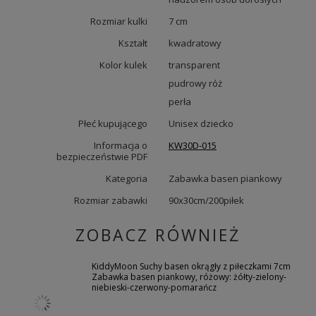
Rozmiar kulki
7 cm
Kształt
kwadratowy
Kolor kulek
transparent
pudrowy róż
perła
Płeć kupującego
Unisex dziecko
Informacja o
KW30D-015
bezpieczeństwie PDF
Kategoria
Zabawka basen piankowy
Rozmiar zabawki
90x30cm/200piłek
ZOBACZ RÓWNIEŻ
KiddyMoon Suchy basen okrągły z piłeczkami 7cm
Zabawka basen piankowy, różowy: żółty-zielony-
niebieski-czerwony-pomarańcz