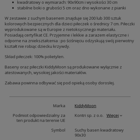
kwadratowy o wymiarach: 90x90cm i wysokości 30 cm
stabilne boki o grubości 5 cm oraz dno wykonane z pianki
W zestawie z suchym basenem znajduje się 200 lub 300 sztuk
kolorowych bezpiecznych dla dzieci piłeczek o średnicy 7 cm. Piłeczki
wyprodukowane są w Europie z nietoksycznego materiału.
Posiadają certyfikat CE. Przyjemne i lekkie a zarazem elastyczne i
odporne na zniekształcenia : po ściśnięciu odzyskują swój pierwotny
kształt nie robiąc dziecku krzywdy.
Skład piłeczek: 100% polietylen.
Baseny oraz piłeczki KiddyMoon są produkowane wyłącznie z
atestowanych, wysokiej jakości materiałów.
Zabawa powinna odbywać się pod opieką osoby dorosłej.
Marka
KiddyMoon
Podmiot odpowiedzialny za
Kontri sp. z o.o.
Więcej
ten produkt na terenie UE
Symbol
Suchy basen kwadratowy
90x30