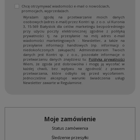
Chcę otrzymywać wiadomości e-mail o nowościach,
promocjach, wyprzedażach.
Wyrażam zgodę na przetwarzanie moich danych
osobowych (adres e-mail) przez Kontri sp. z o.o. ul Kuronia
3, 15-569 Białystok dla celów marketingu bezpośredniego
przy użyciu poczty elektronicznej zgodnie z polityką
prywatności tj. na przesyłanie na mój adres e-mail
wiadomości marketingowych - Newsletter, a także na
przesyłanie informacji handlowych (np. informacji o
niedokończonych zakupach). Administratorem Twoich
danych jest Kontri sp. z o.o., pozostałe informacje o
przetwarzaniu danych znajdziesz tu:
Polityka prywatności
Wiem, że zgoda jest dobrowolna i mogę ją wycofać w
każdej chwili, bez wpływu na zgodność z prawem
przetwarzania, które odbyło się przed wycofaniem.
Jednocześnie akceptuje warunki świadczenia usługi
Newsletter zawarte w Regulaminie.
Moje zamówienie
Status zamówienia
Śledzenie przesyłki