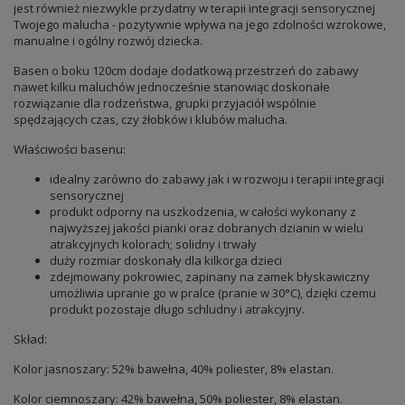
jest również niezwykle przydatny w terapii integracji sensorycznej
Twojego malucha - pozytywnie wpływa na jego zdolności wzrokowe,
manualne i ogólny rozwój dziecka.
Basen o boku 120cm dodaje dodatkową przestrzeń do zabawy
nawet kilku maluchów jednocześnie stanowiąc doskonałe
rozwiązanie dla rodzeństwa, grupki przyjaciół wspólnie
spędzających czas, czy żłobków i klubów malucha.
Właściwości basenu:
idealny zarówno do zabawy jak i w rozwoju i terapii integracji
sensorycznej
produkt odporny na uszkodzenia, w całości wykonany z
najwyższej jakości pianki oraz dobranych dzianin w wielu
atrakcyjnych kolorach; solidny i trwały
duży rozmiar doskonały dla kilkorga dzieci
zdejmowany pokrowiec, zapinany na zamek błyskawiczny
umożliwia upranie go w pralce (pranie w 30°C), dzięki czemu
produkt pozostaje długo schludny i atrakcyjny.
Skład:
Kolor jasnoszary: 52% bawełna, 40% poliester, 8% elastan.
Kolor ciemnoszary: 42% bawełna, 50% poliester, 8% elastan.