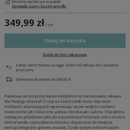
Możemy wysłać już
w piątek
Sprawdź czasy i koszty wysyłki
349,99 zł
/
szt.
Dodaj do koszyka
Dodaj do listy zakupowej
Łatwy zwrot towaru w ciągu
14
dni od zakupu bez podania
przyczyny
Darmowa dostawa od
249,00 zł
Piankowy sensoryczny basen KiddyMoon to niesamowita zabawa
dla Twojego dziecka!!! Z racji na swój kształt i kolor daje dużo
możliwości aranżacyjnych wpasowując się we wnętrza zarówno
nowoczesne jak i klasyczne, pokoju dziecka jak i salonu. Charakteru
nadają mu plastikowe piłeczki w pastelowych kolorach, które możesz
dobrać wedle usposobienia dziecka i dopasować do wnętrza,
tworząc integralne gotowe zestawy. Dzięki żywym kolorom basen