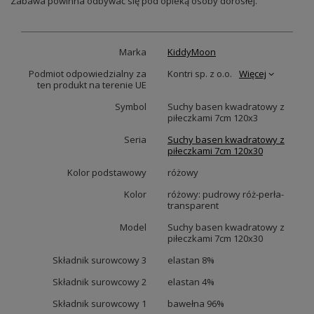
Zabawa powinna odbywać się pod opieką osoby dorosłej.
Marka
KiddyMoon
Podmiot odpowiedzialny za
Kontri sp. z o.o.
Więcej
ten produkt na terenie UE
Symbol
Suchy basen kwadratowy z
piłeczkami 7cm 120x3
Seria
Suchy basen kwadratowy z
piłeczkami 7cm 120x30
Kolor podstawowy
różowy
Kolor
różowy: pudrowy róż-perła-
transparent
Model
Suchy basen kwadratowy z
piłeczkami 7cm 120x30
Składnik surowcowy 3
elastan 8%
Składnik surowcowy 2
elastan 4%
Składnik surowcowy 1
bawełna 96%