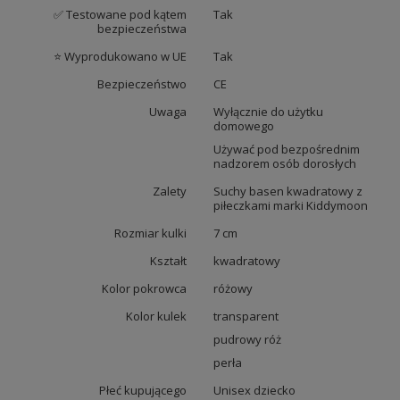
✅ Testowane pod kątem
Tak
bezpieczeństwa
⭐ Wyprodukowano w UE
Tak
Bezpieczeństwo
CE
Uwaga
Wyłącznie do użytku
domowego
Używać pod bezpośrednim
nadzorem osób dorosłych
Zalety
Suchy basen kwadratowy z
piłeczkami marki Kiddymoon
Rozmiar kulki
7 cm
Kształt
kwadratowy
Kolor pokrowca
różowy
Kolor kulek
transparent
pudrowy róż
perła
Płeć kupującego
Unisex dziecko