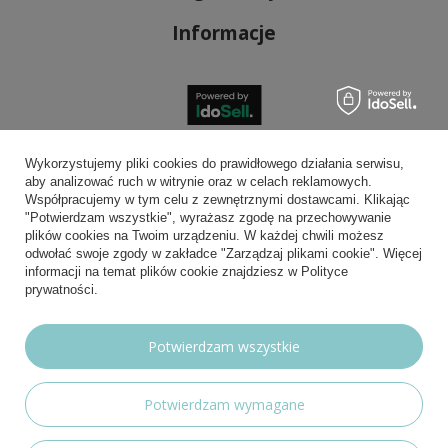
Informacje
Bezpieczne płatności
Wykorzystujemy pliki cookies do prawidłowego działania serwisu,
aby analizować ruch w witrynie oraz w celach reklamowych.
Współpracujemy w tym celu z zewnętrznymi dostawcami. Klikając
"Potwierdzam wszystkie", wyrażasz zgodę na przechowywanie
plików cookies na Twoim urządzeniu. W każdej chwili możesz
Wygodna dostawa
odwołać swoje zgody w zakładce "Zarządzaj plikami cookie". Więcej
informacji na temat plików cookie znajdziesz w Polityce
prywatności.
Możesz nam zaufać
Potwierdzam wszystkie
Potwierdzam wymagane
Nasze social media