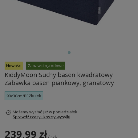
Nowości
Zabawki ogrodowe
KiddyMoon Suchy basen kwadratowy
Zabawka basen piankowy, granatowy
90x30cm/BEZkulek
Możemy wysłać już
w poniedziałek
Sprawdź czasy i koszty wysyłki
239,99 zł
/
szt.