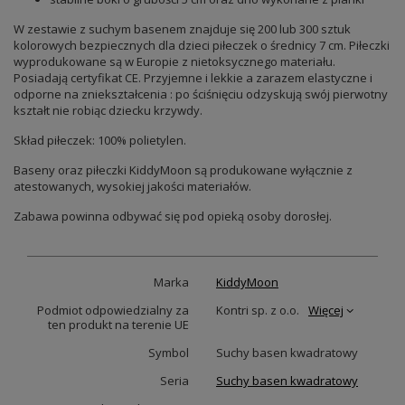
W zestawie z suchym basenem znajduje się 200 lub 300 sztuk
kolorowych bezpiecznych dla dzieci piłeczek o średnicy 7 cm. Piłeczki
wyprodukowane są w Europie z nietoksycznego materiału.
Posiadają certyfikat CE. Przyjemne i lekkie a zarazem elastyczne i
odporne na zniekształcenia : po ściśnięciu odzyskują swój pierwotny
kształt nie robiąc dziecku krzywdy.
Skład piłeczek: 100% polietylen.
Baseny oraz piłeczki KiddyMoon są produkowane wyłącznie z
atestowanych, wysokiej jakości materiałów.
Zabawa powinna odbywać się pod opieką osoby dorosłej.
Marka
KiddyMoon
Podmiot odpowiedzialny za
Kontri sp. z o.o.
Więcej
ten produkt na terenie UE
Symbol
Suchy basen kwadratowy
Seria
Suchy basen kwadratowy