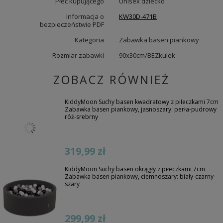
Płeć kupującego
Unisex dziecko
Informacja o
KW30D-471B
bezpieczeństwie PDF
Kategoria
Zabawka basen piankowy
Rozmiar zabawki
90x30cm/BEZkulek
ZOBACZ RÓWNIEŻ
KiddyMoon Suchy basen kwadratowy z piłeczkami 7cm
Zabawka basen piankowy, jasnoszary: perła-pudrowy
róż-srebrny
319,99 zł
KiddyMoon Suchy basen okrągły z piłeczkami 7cm
Zabawka basen piankowy, ciemnoszary: biały-czarny-
szary
299,99 zł