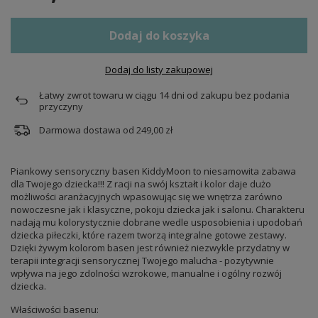
Dodaj do koszyka
Dodaj do listy zakupowej
Łatwy zwrot towaru w ciągu
14
dni od zakupu bez podania
przyczyny
Darmowa dostawa od
249,00 zł
Piankowy sensoryczny basen KiddyMoon to niesamowita zabawa
dla Twojego dziecka!!! Z racji na swój kształt i kolor daje dużo
możliwości aranżacyjnych wpasowując się we wnętrza zarówno
nowoczesne jak i klasyczne, pokoju dziecka jak i salonu. Charakteru
nadają mu kolorystycznie dobrane wedle usposobienia i upodobań
dziecka piłeczki, które razem tworzą integralne gotowe zestawy.
Dzięki żywym kolorom basen jest również niezwykle przydatny w
terapii integracji sensorycznej Twojego malucha - pozytywnie
wpływa na jego zdolności wzrokowe, manualne i ogólny rozwój
dziecka.
Właściwości basenu: