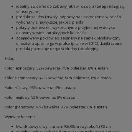
idealny zarówno do zabawy jak i w rozwoju i terapii integracji
sensorycznej
produkt solidny i trwały, odporny na uszkodzenia w całości
wykonany z najwyższej jakości pianki
pokryty pokrowcem wykonanym z przyjemnej w dotyku
dzianiny w wielu atrakcyjnych kolorach
zdejmowany pokrowiec, zapinany na zamek błyskawiczny
umożliwia upranie go w pralce (pranie w 30°C), dzięki czemu
produkt pozostaje długo schludny i atrakcyjny
Skład:
Kolor jasnoszary: 52% bawełna, 40% poliester, 8% elastan.
Kolor ciemnoszary: 42% bawełna, 50% poliester, 8% elastan.
Kolor różowy: 96% bawełna, 4% elastan.
Kolor miętowy: 92% bawełna, 8% elastan.
Kolor granatowy: 47% bawełna, 47% poliester, 6% elastan.
Wymiary basenu:
kwadratowy o wymiarach: 90x90cm i wysokości 30 cm
stabilne boki o grubości 5 cm oraz dno wykonane z pianki