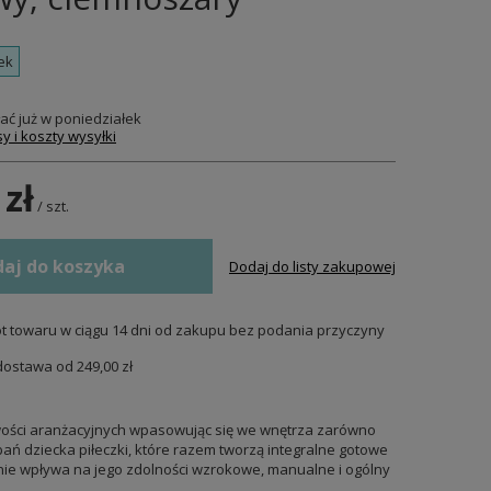
ek
ać już
w poniedziałek
y i koszty wysyłki
 zł
/
szt.
aj do koszyka
Dodaj do listy zakupowej
t towaru w ciągu
14
dni od zakupu bez podania przyczyny
dostawa od
249,00 zł
iwości aranżacyjnych wpasowując się we wnętrza zarówno
ań dziecka piłeczki, które razem tworzą integralne gotowe
wnie wpływa na jego zdolności wzrokowe, manualne i ogólny