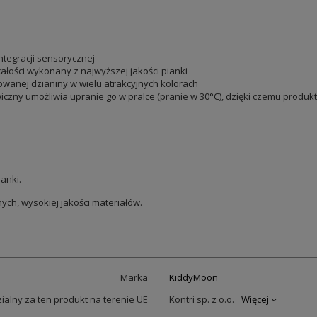
integracji sensorycznej
ałości wykonany z najwyższej jakości pianki
anej dzianiny w wielu atrakcyjnych kolorach
ny umożliwia upranie go w pralce (pranie w 30°C), dzięki czemu produkt 
anki.
h, wysokiej jakości materiałów.
Marka
KiddyMoon
alny za ten produkt na terenie UE
Kontri sp. z o.o.
Więcej