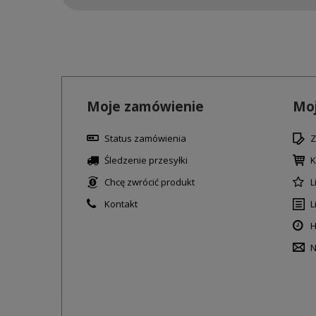
Moje zamówienie
Moj
Status zamówienia
Z
Śledzenie przesyłki
K
Chcę zwrócić produkt
L
Kontakt
L
H
N