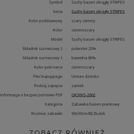
Symbol
Suchy basen okrągły STRIPES
Seria
Suchy basen okrągły STRIPES
Kolor podstawowy
szary ciemny
Kolor
ciemnoszary
Model
Suchy basen okrągły STRIPES
Składnik surowcowy 2
poliester 20%
Składnik surowcowy 1
bawełna 80%
Kolor pokrowca
ciemnoszary
Płeć kupującego
Unisex dziecko
Rodzaj zapięcia
zamek
Informacja o bezpieczeństwie PDF
OK30VS-2002
Kategoria
Zabawka basen piankowy
Rozmiar zabawki
90x30cm/BEZkulek
ZOBACZ RÓWNIEŻ