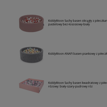
KiddyMoon Suchy basen okrągły z piłeczk
pastelowy beż-łososiowy-biały
KiddyMoon ANAFI basen piankowy z piłecz
KiddyMoon Suchy basen kwadratowy z pił
różowy: biały-szary-pudrowy róż