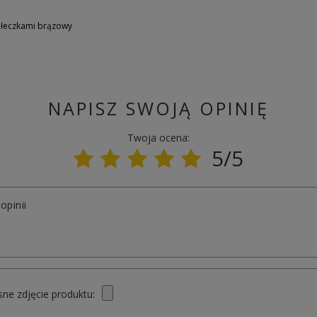
iłeczkami brązowy
NAPISZ SWOJĄ OPINIĘ
Twoja ocena:
5/5
opinii
ne zdjęcie produktu: