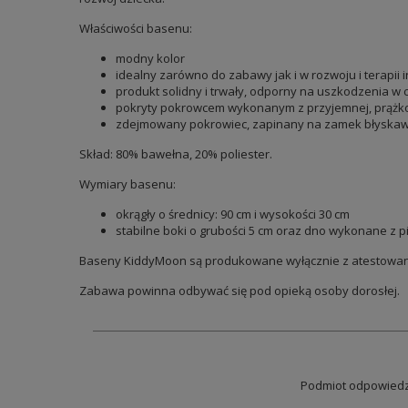
Właściwości basenu:
modny kolor
idealny zarówno do zabawy jak i w rozwoju i terapii 
produkt solidny i trwały, odporny na uszkodzenia w c
pokryty pokrowcem wykonanym z przyjemnej, prążkow
zdejmowany pokrowiec, zapinany na zamek błyskawicz
Skład: 80% bawełna, 20% poliester.
Wymiary basenu:
okrągły o średnicy: 90 cm i wysokości 30 cm
stabilne boki o grubości 5 cm oraz dno wykonane z pi
Baseny KiddyMoon są produkowane wyłącznie z atestowanyc
Zabawa powinna odbywać się pod opieką osoby dorosłej.
Podmiot odpowiedzi