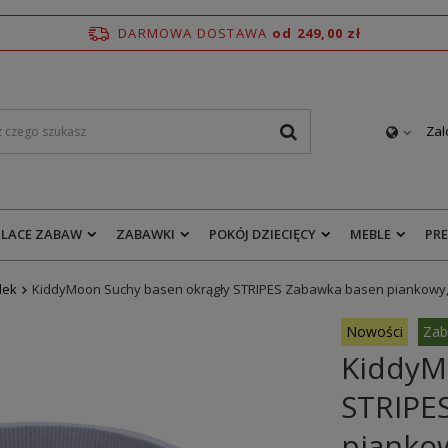
DARMOWA DOSTAWA
od 249,00 zł
Zal
PLACE ZABAW
ZABAWKI
POKÓJ DZIECIĘCY
MEBLE
PR
lek
KiddyMoon Suchy basen okrągły STRIPES Zabawka basen piankowy
Nowości
Zab
KiddyM
STRIPE
pianko