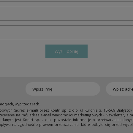
Wyślij opinię
mocjach, wyprzedażach.
ych (adres e-mail) przez Kontri sp. z o.o. ul Kuronia 3, 15-569 Białystok
przesyłanie na mój adres e-mail wiadomości marketingowych - Newsletter, a ta
anych jest Kontri sp. z o.o., pozostałe informacje o przetwarzaniu danyc
wpływu na zgodność z prawem przetwarzania, które odbyło się przed wycofa