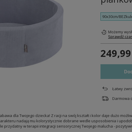
90x30cm/BEZkul
Możemy wysł
Sprawdź czas
249,99
Dod
Łatwy zwro
Darmowa 
wa dla Twojego dziecka! Z racji na swój kształt i kolor daje dużo możl
Charakteru nadają mu kolorystycznie dobrane wedle usposobienia i upodob
e przydatny w terapii integracji sensorycznej Twojego malucha - pozyty