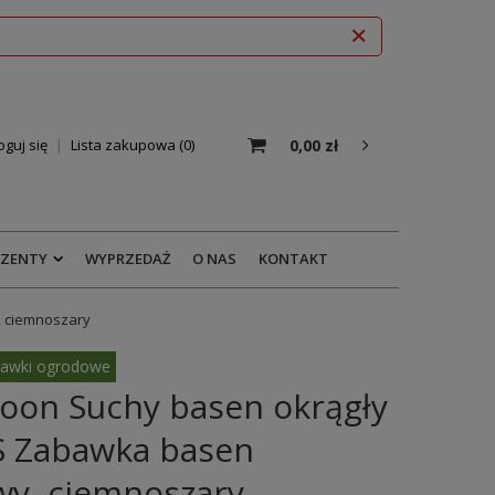
0,00 zł
oguj się
Lista zakupowa
0
EZENTY
WYPRZEDAŻ
O NAS
KONTAKT
, ciemnoszary
awki ogrodowe
oon Suchy basen okrągły
S Zabawka basen
wy, ciemnoszary