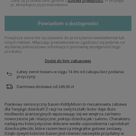
Dane są przetwarzane zgodnie z
polityką prywatności
. Przesyłając
je, akceptujesz jej postanowienia.
Powiadom o dostępności
Powyższe dane nie są używane do przesyłania newsletterów lub
innych reklam. Włączając powiadomienie zgadzasz się jedynie na
wysłanie jednorazowo informacji o ponownej dostępności tego
produktu.
Dodaj do listy zakupowej
Łatwy zwrot towaru w ciągu
14
dni od zakupu bez podania
przyczyny
Darmowa dostawa od
249,00 zł
Piankowy sensoryczny basen KiddyMoon to niesamowita zabawa
dla Twojego dziecka!!! Z racji na swój kształt i kolor daje dużo
możliwości aranżacyjnych wpasowując się we wnętrza zarówno
nowoczesne jak i klasyczne, pokoju dziecka jak i salonu. Charakteru
nadają mu kolorystycznie dobrane wedle usposobienia i upodobań
dziecka piłeczki, które razem tworzą integralne gotowe zestawy.
Dzięki żywym kolorom basen jest również niezwykle przydatny w