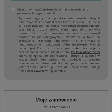
Chcę otrzymywać wiadomości e-mail o nowościach,
promocjach, wyprzedażach.
Wyrażam zgodę na przetwarzanie moich danych
osobowych (adres e-mail) przez Kontri sp. z o.o. ul Kuronia
3, 15-569 Białystok dla celów marketingu bezpośredniego
przy użyciu poczty elektronicznej zgodnie z polityką
prywatności tj. na przesyłanie na mój adres e-mail
wiadomości marketingowych - Newsletter, a także na
przesyłanie informacji handlowych (np. informacji o
niedokończonych zakupach). Administratorem Twoich
danych jest Kontri sp. z o.o., pozostałe informacje o
przetwarzaniu danych znajdziesz tu:
Polityka prywatności
Wiem, że zgoda jest dobrowolna i mogę ją wycofać w
każdej chwili, bez wpływu na zgodność z prawem
przetwarzania, które odbyło się przed wycofaniem.
Jednocześnie akceptuje warunki świadczenia usługi
Newsletter zawarte w Regulaminie.
Moje zamówienie
Status zamówienia