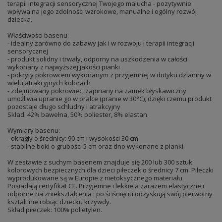
terapii integracji sensorycznej Twojego malucha - pozytywnie
wpływa na jego zdolności wzrokowe, manualne i ogólny rozwój
dziecka.
Właściwości basenu:
- idealny zarówno do zabawy jak i w rozwoju i terapii integracji
sensorycznej
- produkt solidny i trwały, odporny na uszkodzenia w całości
wykonany z najwyższej jakości pianki
- pokryty pokrowcem wykonanym z przyjemnej w dotyku dzianiny w
wielu atrakcyjnych kolorach
- zdejmowany pokrowiec, zapinany na zamek błyskawiczny
umożliwia upranie go w pralce (pranie w 30°C), dzięki czemu produkt
pozostaje długo schludny i atrakcyjny
Skład: 42% bawełna, 50% poliester, 8% elastan.
Wymiary basenu:
- okrągły o średnicy: 90 cm i wysokości 30 cm
- stabilne boki o grubości 5 cm oraz dno wykonane z pianki.
W zestawie z suchym basenem znajduje się 200 lub 300 sztuk
kolorowych bezpiecznych dla dzieci piłeczek o średnicy 7 cm. Piłeczki
wyprodukowane są w Europie z nietoksycznego materiału.
Posiadają certyfikat CE. Przyjemne i lekkie a zarazem elastyczne i
odporne na zniekształcenia : po ściśnięciu odzyskują swój pierwotny
kształt nie robiąc dziecku krzywdy.
Skład piłeczek: 100% polietylen.