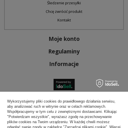
Śledzenie przesyłki
Chcę zwrócić produkt
Kontakt
Moje konto
Regulaminy
Informacje
Bezpieczne płatności
Wykorzystujemy pliki cookies do prawidłowego działania serwisu,
aby analizować ruch w witrynie oraz w celach reklamowych.
Współpracujemy w tym celu z zewnętrznymi dostawcami. Klikając
"Potwierdzam wszystkie", wyrażasz zgodę na przechowywanie
plików cookies na Twoim urządzeniu. W każdej chwili możesz
Wygodna dostawa
odwołać swoje zgody w zakładce "Zarządzaj plikami cookie". Więcej