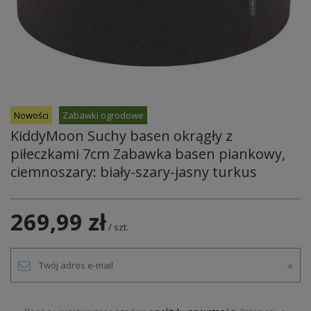
Nowości
Zabawki ogrodowe
KiddyMoon Suchy basen okrągły z
piłeczkami 7cm Zabawka basen piankowy,
ciemnoszary: biały-szary-jasny turkus
269,99 zł
/
szt.