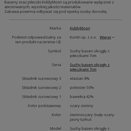
Baseny oraz piłeczki KiddyMoon są produkowane wyłącznie z
atestowanych, wysokiej jakości materiałów.
Zabawa powinna odbywać się pod opieką osoby dorosłej.
Marka
KiddyMoon
Podmiot odpowiedzialny za
Kontri sp. z o.o.
Więcej
ten produkt na terenie UE
Symbol
Suchy basen okrągły z
piłeczkami 7cm
Seria
Suchy basen okrągły z
piłeczkami 7cm
Składnik surowcowy 3
elastan 8%
Składnik surowcowy 2
poliester 50%
Składnik surowcowy 1
bawełna 42%
Kolor podstawowy
szary ciemny
Kolor
ciemnoszary: biały-szary-
jasny turkus
Model
Suchy basen okrągły z