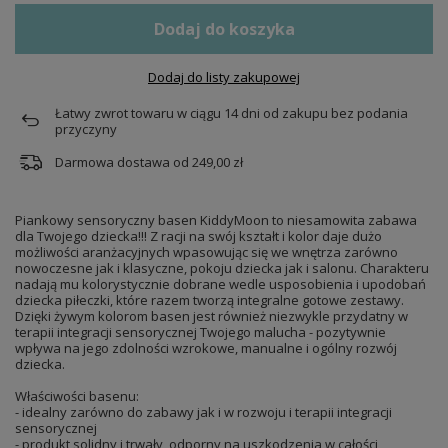
Dodaj do koszyka
Dodaj do listy zakupowej
Łatwy zwrot towaru w ciągu
14
dni od zakupu bez podania
przyczyny
Darmowa dostawa od
249,00 zł
Piankowy sensoryczny basen KiddyMoon to niesamowita zabawa
dla Twojego dziecka!!! Z racji na swój kształt i kolor daje dużo
możliwości aranżacyjnych wpasowując się we wnętrza zarówno
nowoczesne jak i klasyczne, pokoju dziecka jak i salonu. Charakteru
nadają mu kolorystycznie dobrane wedle usposobienia i upodobań
dziecka piłeczki, które razem tworzą integralne gotowe zestawy.
Dzięki żywym kolorom basen jest również niezwykle przydatny w
terapii integracji sensorycznej Twojego malucha - pozytywnie
wpływa na jego zdolności wzrokowe, manualne i ogólny rozwój
dziecka.
Właściwości basenu:
- idealny zarówno do zabawy jak i w rozwoju i terapii integracji
sensorycznej
- produkt solidny i trwały, odporny na uszkodzenia w całości