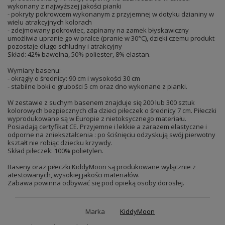
wykonany z najwyższej jakości pianki
- pokryty pokrowcem wykonanym z przyjemnej w dotyku dzianiny w
wielu atrakcyjnych kolorach
- zdejmowany pokrowiec, zapinany na zamek błyskawiczny
umożliwia upranie go w pralce (pranie w 30°C), dzięki czemu produkt
pozostaje długo schludny i atrakcyjny
Skład: 42% bawełna, 50% poliester, 8% elastan.
Wymiary basenu:
- okrągły o średnicy: 90 cm i wysokości 30 cm
- stabilne boki o grubości 5 cm oraz dno wykonane z pianki.
W zestawie z suchym basenem znajduje się 200 lub 300 sztuk
kolorowych bezpiecznych dla dzieci piłeczek o średnicy 7 cm. Piłeczki
wyprodukowane są w Europie z nietoksycznego materiału.
Posiadają certyfikat CE. Przyjemne i lekkie a zarazem elastyczne i
odporne na zniekształcenia : po ściśnięciu odzyskują swój pierwotny
kształt nie robiąc dziecku krzywdy.
Skład piłeczek: 100% polietylen.
Baseny oraz piłeczki KiddyMoon są produkowane wyłącznie z
atestowanych, wysokiej jakości materiałów.
Zabawa powinna odbywać się pod opieką osoby dorosłej.
Marka
KiddyMoon