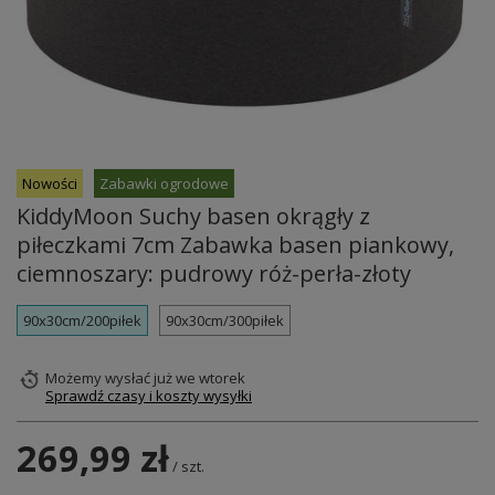
Nowości
Zabawki ogrodowe
KiddyMoon Suchy basen okrągły z
piłeczkami 7cm Zabawka basen piankowy,
ciemnoszary: pudrowy róż-perła-złoty
90x30cm/200piłek
90x30cm/300piłek
Możemy wysłać już
we wtorek
Sprawdź czasy i koszty wysyłki
269,99 zł
/
szt.