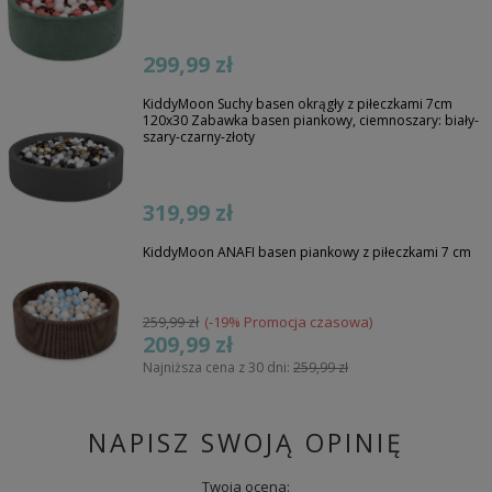
299,99 zł
KiddyMoon Suchy basen okrągły z piłeczkami 7cm
120x30 Zabawka basen piankowy, ciemnoszary: biały-
szary-czarny-złoty
319,99 zł
KiddyMoon ANAFI basen piankowy z piłeczkami 7 cm
259,99 zł
(-19% Promocja czasowa)
209,99 zł
Najniższa cena z 30 dni:
259,99 zł
NAPISZ SWOJĄ OPINIĘ
Twoja ocena: