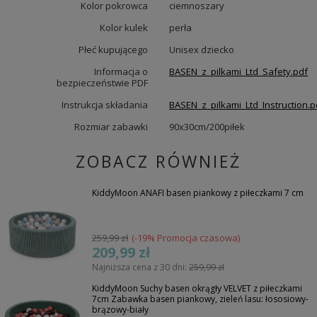
Kolor pokrowca
ciemnoszary
Kolor kulek
perła
Płeć kupującego
Unisex dziecko
Informacja o
BASEN_z_pilkami_Ltd_Safety.pdf
bezpieczeństwie PDF
Instrukcja składania
BASEN_z_pilkami_Ltd_Instruction.p
Rozmiar zabawki
90x30cm/200piłek
ZOBACZ RÓWNIEŻ
KiddyMoon ANAFI basen piankowy z piłeczkami 7 cm
259,99 zł
(-19% Promocja czasowa)
209,99 zł
Najniższa cena z 30 dni:
259,99 zł
KiddyMoon Suchy basen okrągły VELVET z piłeczkami
7cm Zabawka basen piankowy, zieleń lasu: łososiowy-
brązowy-biały