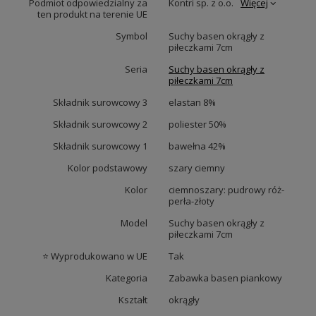
Podmiot odpowiedzialny za
Kontri sp. z o.o.
Więcej
ten produkt na terenie UE
Symbol
Suchy basen okrągły z
piłeczkami 7cm
Seria
Suchy basen okrągły z
piłeczkami 7cm
Składnik surowcowy 3
elastan 8%
Składnik surowcowy 2
poliester 50%
Składnik surowcowy 1
bawełna 42%
Kolor podstawowy
szary ciemny
Kolor
ciemnoszary: pudrowy róż-
perła-złoty
Model
Suchy basen okrągły z
piłeczkami 7cm
⭐ Wyprodukowano w UE
Tak
Kategoria
Zabawka basen piankowy
Kształt
okrągły