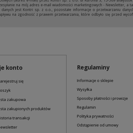
ych (adres e-mail) przez Kontri sp. z o.o. ul Kuronia 3, 15-569 Białystok
przesyłanie na mój adres e-mail wiadomości marketingowych - Newsletter, a ta
anych jest Kontri sp. z o.o., pozostałe informacje o przetwarzaniu danyc
wpływu na zgodność z prawem przetwarzania, które odbyło się przed wycofa
Regulaminy
e konto
Informacje o sklepie
arejestruj się
Wysyłka
oszyk
Sposoby płatności i prowizje
ista zakupowa
Regulamin
ista zakupionych produktów
Polityka prywatności
istoria transakcji
Odstąpienie od umowy
ewsletter