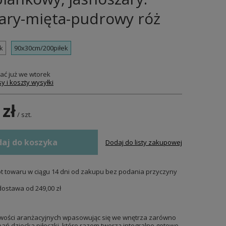
zary-mięta-pudrowy róż
k
90x30cm/200piłek
ać już
we wtorek
y i koszty wysyłki
 zł
/
szt.
aj do koszyka
Dodaj do listy zakupowej
t towaru w ciągu
14
dni od zakupu bez podania przyczyny
dostawa od
249,00 zł
liwości aranżacyjnych wpasowując się we wnętrza zarówno
ań dziecka piłeczki, które razem tworzą integralne gotowe