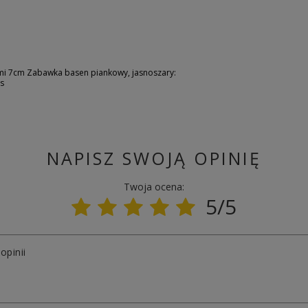
mi 7cm Zabawka basen piankowy, jasnoszary:
us
NAPISZ SWOJĄ OPINIĘ
Twoja ocena:
5/5
opinii