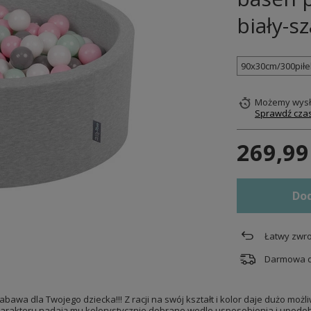
biały-s
90x30cm/300piłe
Możemy wysł
Sprawdź czas
269,99
Dod
Łatwy zwro
Darmowa 
wa dla Twojego dziecka!!! Z racji na swój kształt i kolor daje dużo moż
Charakteru nadają mu kolorystycznie dobrane wedle usposobienia i upodob