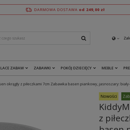
DARMOWA DOSTAWA
od 249,00 zł
Zal
PLACE ZABAW
ZABAWKI
POKÓJ DZIECIĘCY
MEBLE
PR
n okrągły z piłeczkami 7cm Zabawka basen piankowy, jasnoszary: biały
Nowości
Zab
KiddyM
z piłe
basen p