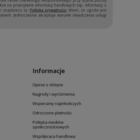
 dla celów marketingu bezpośredniego przy użyciu poczty
kże na przesyłanie informacji handlowych (np. informacji o
h znajdziesz tu:
Polityka prywatności
Wiem, że zgoda jest
niem. Jednocześnie akceptuje warunki świadczenia usługi
Informacje
Opinie o sklepie
Nagrody i wyróżnienia
Wspieramy najmłodszych
Odroczone płatności
Polityka mediów
społecznościowych
Współpraca handlowa