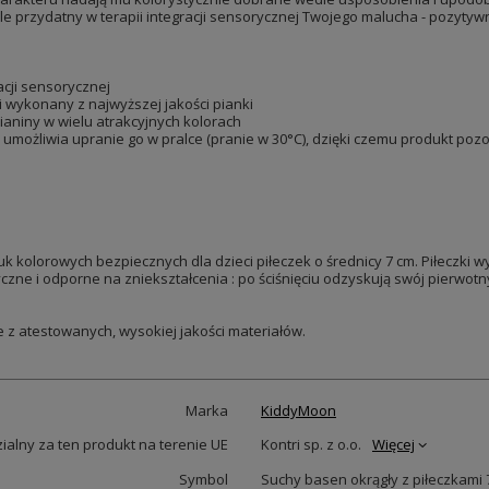
e przydatny w terapii integracji sensorycznej Twojego malucha - pozyty
acji sensorycznej
i wykonany z najwyższej jakości pianki
aniny w wielu atrakcyjnych kolorach
ożliwia upranie go w pralce (pranie w 30°C), dzięki czemu produkt pozos
k kolorowych bezpiecznych dla dzieci piłeczek o średnicy 7 cm. Piłeczki
yczne i odporne na zniekształcenia : po ściśnięciu odzyskują swój pierwotny
z atestowanych, wysokiej jakości materiałów.
Marka
KiddyMoon
alny za ten produkt na terenie UE
Kontri sp. z o.o.
Więcej
Symbol
Suchy basen okrągły z piłeczkami