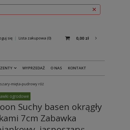
0,00 zł
oguj się
Lista zakupowa
0
EZENTY
WYPRZEDAŻ
O NAS
KONTAKT
-szary-mięta-pudrowy róż
awki ogrodowe
oon Suchy basen okrągły
czkami 7cm Zabawka
iankowy, jasnoszary: