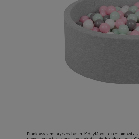
Piankowy sensoryczny basen KiddyMoon to niesamowita zaba
nowoczesne jak i klasyczne, pokoju dziecka jak i salonu. 