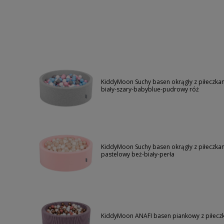
KiddyMoon Suchy basen okrągły z piłeczka
biały-szary-babyblue-pudrowy róż
KiddyMoon Suchy basen okrągły z piłeczk
pastelowy beż-biały-perła
KiddyMoon ANAFI basen piankowy z piłecz