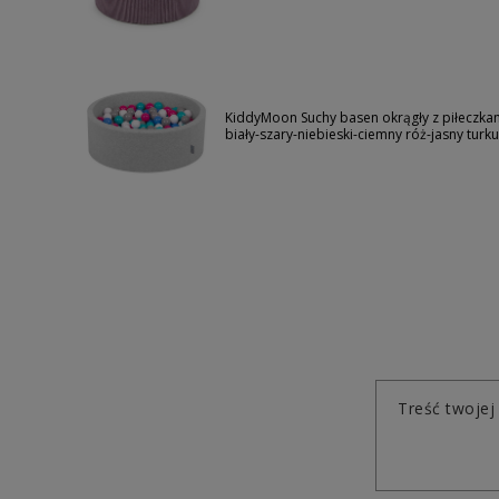
KiddyMoon Suchy basen okrągły z piłeczka
biały-szary-niebieski-ciemny róż-jasny turk
Treść twojej 