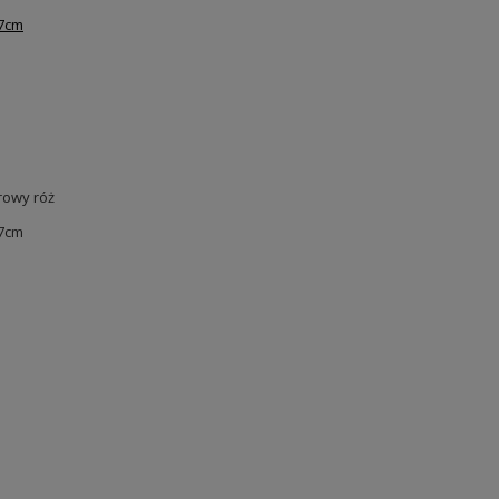
 7cm
rowy róż
 7cm