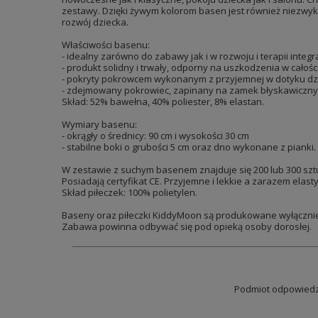
zestawy. Dzięki żywym kolorom basen jest również niezwykl
rozwój dziecka.
Właściwości basenu:
- idealny zarówno do zabawy jak i w rozwoju i terapii integr
- produkt solidny i trwały, odporny na uszkodzenia w całośc
- pokryty pokrowcem wykonanym z przyjemnej w dotyku dzi
- zdejmowany pokrowiec, zapinany na zamek błyskawiczny um
Skład: 52% bawełna, 40% poliester, 8% elastan.
Wymiary basenu:
- okrągły o średnicy: 90 cm i wysokości 30 cm
- stabilne boki o grubości 5 cm oraz dno wykonane z pianki.
W zestawie z suchym basenem znajduje się 200 lub 300 sztu
Posiadają certyfikat CE. Przyjemne i lekkie a zarazem elast
Skład piłeczek: 100% polietylen.
Baseny oraz piłeczki KiddyMoon są produkowane wyłącznie 
Zabawa powinna odbywać się pod opieką osoby dorosłej.
Podmiot odpowiedzi