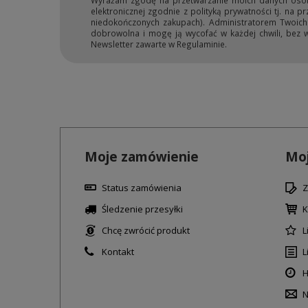
Wyrażam zgodę na przetwarzanie moich danych osobow
elektronicznej zgodnie z polityką prywatności tj. na 
niedokończonych zakupach). Administratorem Twoich d
dobrowolna i mogę ją wycofać w każdej chwili, bez 
Newsletter zawarte w Regulaminie.
Moje zamówienie
Moj
Status zamówienia
Z
Śledzenie przesyłki
K
Chcę zwrócić produkt
L
Kontakt
L
H
N