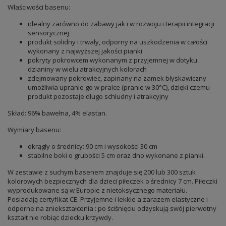
Właściwości basenu:
idealny zarówno do zabawy jak i w rozwoju i terapii integracji
sensorycznej
produkt solidny i trwały, odporny na uszkodzenia w całości
wykonany z najwyższej jakości pianki
pokryty pokrowcem wykonanym z przyjemnej w dotyku
dzianiny w wielu atrakcyjnych kolorach
zdejmowany pokrowiec, zapinany na zamek błyskawiczny
umożliwia upranie go w pralce (pranie w 30°C), dzięki czemu
produkt pozostaje długo schludny i atrakcyjny
Skład: 96% bawełna, 4% elastan.
Wymiary basenu:
okrągły o średnicy: 90 cm i wysokości 30 cm
stabilne boki o grubości 5 cm oraz dno wykonane z pianki.
W zestawie z suchym basenem znajduje się 200 lub 300 sztuk
kolorowych bezpiecznych dla dzieci piłeczek o średnicy 7 cm. Piłeczki
wyprodukowane są w Europie z nietoksycznego materiału.
Posiadają certyfikat CE. Przyjemne i lekkie a zarazem elastyczne i
odporne na zniekształcenia : po ściśnięciu odzyskują swój pierwotny
kształt nie robiąc dziecku krzywdy.