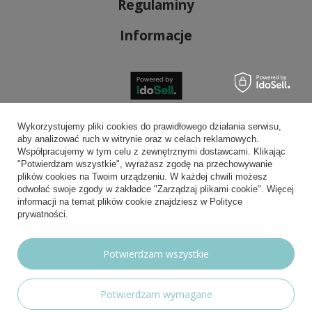
Regulaminy
Informacje
Bezpieczne płatności
Wykorzystujemy pliki cookies do prawidłowego działania serwisu,
aby analizować ruch w witrynie oraz w celach reklamowych.
Współpracujemy w tym celu z zewnętrznymi dostawcami. Klikając
"Potwierdzam wszystkie", wyrażasz zgodę na przechowywanie
plików cookies na Twoim urządzeniu. W każdej chwili możesz
Wygodna dostawa
odwołać swoje zgody w zakładce "Zarządzaj plikami cookie". Więcej
informacji na temat plików cookie znajdziesz w Polityce
prywatności.
Możesz nam zaufać
Potwierdzam wszystkie
Potwierdzam wymagane
Nasze social media