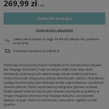
269,99 zł
/
szt.
Dodaj do koszyka
Dodaj do listy zakupowej
Łatwy zwrot towaru w ciągu
14
dni od zakupu bez podania
przyczyny
Darmowa dostawa od
249,00 zł
Piankowy sensoryczny basen KiddyMoon to niesamowita zabawa
dla Twojego dziecka!!! Z racji na swój kształt i kolor daje dużo
możliwości aranżacyjnych wpasowując się we wnętrza zarówno
nowoczesne jak i klasyczne, pokoju dziecka jak i salonu. Charakteru
nadają mu kolorystycznie dobrane wedle usposobienia i upodobań
dziecka piłeczki, które razem tworzą integralne gotowe zestawy.
Dzięki żywym kolorom basen jest również niezwykle przydatny w
terapii integracji sensorycznej Twojego malucha - pozytywnie
wpływa na jego zdolności wzrokowe, manualne i ogólny rozwój
dziecka.