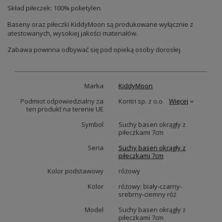
Skład piłeczek: 100% polietylen.
Baseny oraz piłeczki KiddyMoon są produkowane wyłącznie z
atestowanych, wysokiej jakości materiałów.
Zabawa powinna odbywać się pod opieką osoby dorosłej.
Marka
KiddyMoon
Podmiot odpowiedzialny za
Kontri sp. z o.o.
Więcej
ten produkt na terenie UE
Symbol
Suchy basen okrągły z
piłeczkami 7cm
Seria
Suchy basen okrągły z
piłeczkami 7cm
Kolor podstawowy
różowy
Kolor
różowy: biały-czarny-
srebrny-ciemny róż
Model
Suchy basen okrągły z
piłeczkami 7cm