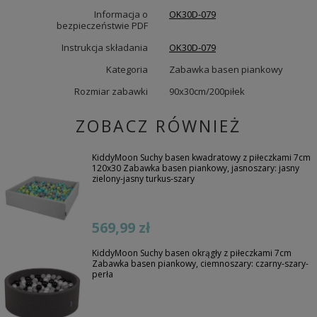
Informacja o
OK30D-079
bezpieczeństwie PDF
Instrukcja składania
OK30D-079
Kategoria
Zabawka basen piankowy
Rozmiar zabawki
90x30cm/200piłek
ZOBACZ RÓWNIEŻ
KiddyMoon Suchy basen kwadratowy z piłeczkami 7cm
120x30 Zabawka basen piankowy, jasnoszary: jasny
zielony-jasny turkus-szary
569,99 zł
KiddyMoon Suchy basen okrągły z piłeczkami 7cm
Zabawka basen piankowy, ciemnoszary: czarny-szary-
perła