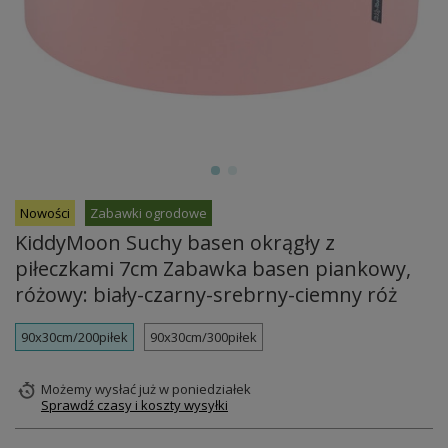
Nowości
Zabawki ogrodowe
KiddyMoon Suchy basen okrągły z
piłeczkami 7cm Zabawka basen piankowy,
różowy: biały-czarny-srebrny-ciemny róż
90x30cm/200piłek
90x30cm/300piłek
Możemy wysłać już
w poniedziałek
Sprawdź czasy i koszty wysyłki