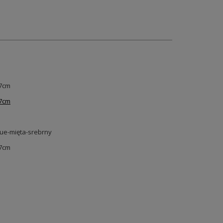
 7cm
 7cm
ue-mięta-srebrny
 7cm