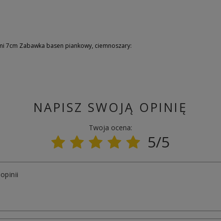
ami 7cm Zabawka basen piankowy, ciemnoszary:
NAPISZ SWOJĄ OPINIĘ
Twoja ocena:
5/5
opinii