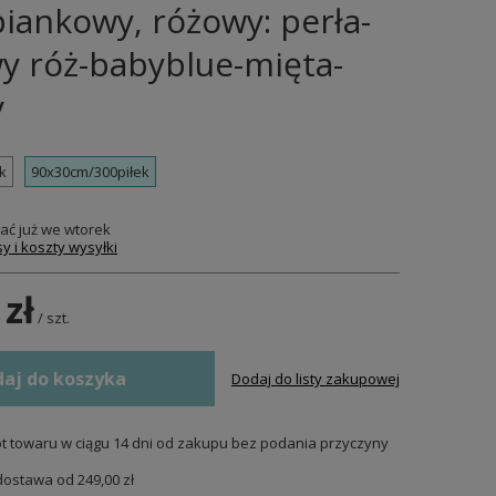
iankowy, różowy: perła-
y róż-babyblue-mięta-
y
k
90x30cm/300piłek
ać już
we wtorek
y i koszty wysyłki
 zł
/
szt.
aj do koszyka
Dodaj do listy zakupowej
t towaru w ciągu
14
dni od zakupu bez podania przyczyny
dostawa od
249,00 zł