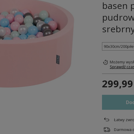
basen p
pudrow
srebrn
90x30cm/200piłe
Możemy wysł
Sprawdź czas
299,99
Dod
Łatwy zwro
Darmowa 