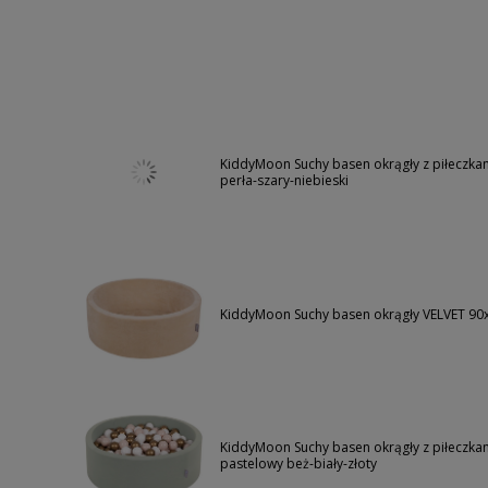
KiddyMoon Suchy basen okrągły z piłeczka
perła-szary-niebieski
KiddyMoon Suchy basen okrągły VELVET 90
KiddyMoon Suchy basen okrągły z piłeczka
pastelowy beż-biały-złoty