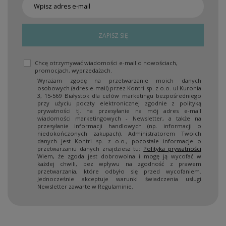
ZAPISZ SIĘ
Chcę otrzymywać wiadomości e-mail o nowościach,
promocjach, wyprzedażach.
Wyrażam zgodę na przetwarzanie moich danych
osobowych (adres e-mail) przez Kontri sp. z o.o. ul Kuronia
3, 15-569 Białystok dla celów marketingu bezpośredniego
przy użyciu poczty elektronicznej zgodnie z polityką
prywatności tj. na przesyłanie na mój adres e-mail
wiadomości marketingowych - Newsletter, a także na
przesyłanie informacji handlowych (np. informacji o
niedokończonych zakupach). Administratorem Twoich
danych jest Kontri sp. z o.o., pozostałe informacje o
przetwarzaniu danych znajdziesz tu:
Polityka prywatności
Wiem, że zgoda jest dobrowolna i mogę ją wycofać w
każdej chwili, bez wpływu na zgodność z prawem
przetwarzania, które odbyło się przed wycofaniem.
Jednocześnie akceptuje warunki świadczenia usługi
Newsletter zawarte w Regulaminie.