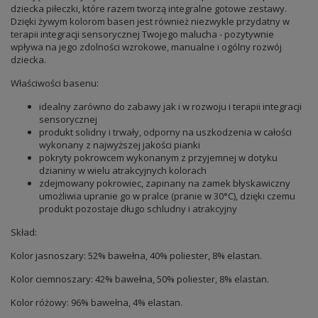
dziecka piłeczki, które razem tworzą integralne gotowe zestawy.
Dzięki żywym kolorom basen jest również niezwykle przydatny w
terapii integracji sensorycznej Twojego malucha - pozytywnie
wpływa na jego zdolności wzrokowe, manualne i ogólny rozwój
dziecka.
Właściwości basenu:
idealny zarówno do zabawy jak i w rozwoju i terapii integracji
sensorycznej
produkt solidny i trwały, odporny na uszkodzenia w całości
wykonany z najwyższej jakości pianki
pokryty pokrowcem wykonanym z przyjemnej w dotyku
dzianiny w wielu atrakcyjnych kolorach
zdejmowany pokrowiec, zapinany na zamek błyskawiczny
umożliwia upranie go w pralce (pranie w 30°C), dzięki czemu
produkt pozostaje długo schludny i atrakcyjny
Skład:
Kolor jasnoszary: 52% bawełna, 40% poliester, 8% elastan.
Kolor ciemnoszary: 42% bawełna, 50% poliester, 8% elastan.
Kolor różowy: 96% bawełna, 4% elastan.