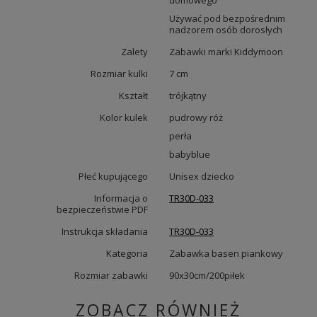
domowego
Używać pod bezpośrednim
nadzorem osób dorosłych
Zalety
Zabawki marki Kiddymoon
Rozmiar kulki
7 cm
Kształt
trójkątny
Kolor kulek
pudrowy róż
perła
babyblue
Płeć kupującego
Unisex dziecko
Informacja o
TR30D-033
bezpieczeństwie PDF
Instrukcja składania
TR30D-033
Kategoria
Zabawka basen piankowy
Rozmiar zabawki
90x30cm/200piłek
ZOBACZ RÓWNIEŻ