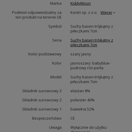
Marka
KiddyMoon
Podmiot odpowiedzialny za
Kontri sp. z o.o.
Więcej
ten produkt na terenie UE
Symbol
Suchy basen trójkątny z
piłeczkami 7cm
Seria
Suchy basen trójkątny z
piłeczkami 7cm
Kolor podstawowy
szary jasny
Kolor
jasnoszary: babyblue-
pudrowy róż-perła
Model
Suchy basen trójkątny z
piłeczkami 7cm
Składnik surowcowy 3
elastan 8%
Składnik surowcowy 2
poliester 40%
Składnik surowcowy 1
bawełna 52%
Bezpieczeństwo
CE
Uwaga
Wyłącznie do użytku