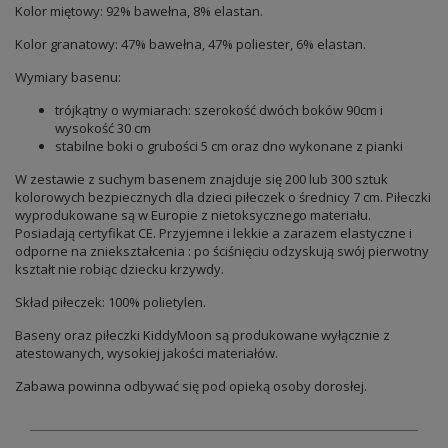
Kolor miętowy: 92% bawełna, 8% elastan.
Kolor granatowy: 47% bawełna, 47% poliester, 6% elastan.
Wymiary basenu:
trójkątny o wymiarach: szerokość dwóch boków 90cm i
wysokość 30 cm
stabilne boki o grubości 5 cm oraz dno wykonane z pianki
W zestawie z suchym basenem znajduje się 200 lub 300 sztuk
kolorowych bezpiecznych dla dzieci piłeczek o średnicy 7 cm. Piłeczki
wyprodukowane są w Europie z nietoksycznego materiału.
Posiadają certyfikat CE. Przyjemne i lekkie a zarazem elastyczne i
odporne na zniekształcenia : po ściśnięciu odzyskują swój pierwotny
kształt nie robiąc dziecku krzywdy.
Skład piłeczek: 100% polietylen.
Baseny oraz piłeczki KiddyMoon są produkowane wyłącznie z
atestowanych, wysokiej jakości materiałów.
Zabawa powinna odbywać się pod opieką osoby dorosłej.