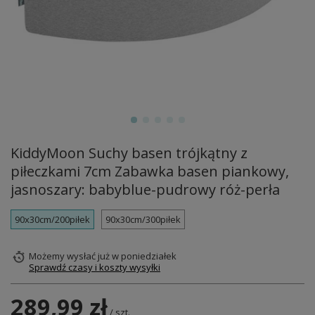
KiddyMoon Suchy basen trójkątny z
piłeczkami 7cm Zabawka basen piankowy,
jasnoszary: babyblue-pudrowy róż-perła
90x30cm/200piłek
90x30cm/300piłek
Możemy wysłać już
w poniedziałek
Sprawdź czasy i koszty wysyłki
289,99 zł
/
szt.