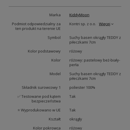
Marka
KiddyMoon
Podmiot odpowiedzialny za
Kontri sp. z o.o.
Więcej
ten produkt na terenie UE
Symbol
Suchy basen okrągły TEDDY z
piłeczkami 7cm
Kolor podstawowy
różowy
Kolor
różowy: pastelowy beż-biały-
perła
Model
Suchy basen okrągły TEDDY z
piłeczkami 7cm
Składnik surowcowy 1
poliester 100%
✅ Testowane pod kątem
Tak
bezpieczeństwa
⭐ Wyprodukowano w UE
Tak
Kształt
okrągły
Kolor pokrowca
różowy