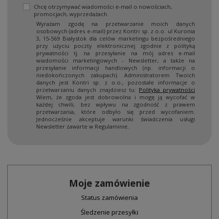
Chcę otrzymywać wiadomości e-mail o nowościach,
promocjach, wyprzedażach.
Wyrażam zgodę na przetwarzanie moich danych
osobowych (adres e-mail) przez Kontri sp. z o.o. ul Kuronia
3, 15-569 Białystok dla celów marketingu bezpośredniego
przy użyciu poczty elektronicznej zgodnie z polityką
prywatności tj. na przesyłanie na mój adres e-mail
wiadomości marketingowych - Newsletter, a także na
przesyłanie informacji handlowych (np. informacji o
niedokończonych zakupach). Administratorem Twoich
danych jest Kontri sp. z o.o., pozostałe informacje o
przetwarzaniu danych znajdziesz tu:
Polityka prywatności
Wiem, że zgoda jest dobrowolna i mogę ją wycofać w
każdej chwili, bez wpływu na zgodność z prawem
przetwarzania, które odbyło się przed wycofaniem.
Jednocześnie akceptuje warunki świadczenia usługi
Newsletter zawarte w Regulaminie.
Moje zamówienie
Status zamówienia
Śledzenie przesyłki