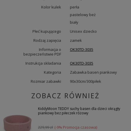
Kolor kulek
perła
pastelowy beż
biały
Płeć kupującego
Unisex dziecko
Rodzaj zapięcia
zamek
Informacja o
OK30TD-3035
bezpieczeństwie PDF
Instrukcja składania
OK30TD-3035
Kategoria
Zabawka basen piankowy
Rozmiar zabawki
90x30cm/300piłek
ZOBACZ RÓWNIEŻ
KiddyMoon TEDDY suchy basen dla dzieci okrągły
piankowy bez piłeczek różowy
229,99 zł
(-9% Promocja czasowa)