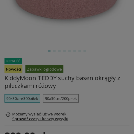
NOWOŚĆ
Nowości
Zabawki ogrodowe
KiddyMoon TEDDY suchy basen okrągły z
piłeczkami różowy
90x30cm/300piłek
90x30cm/200piłek
Możemy wysłać już
we wtorek
Sprawdź czasy i koszty wysyłki