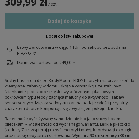
309,99 zł
/
szt.
Dodaj do koszyka
Dodaj do listy zakupowej
Łatwy zwrot towaru w ciągu
14
dni od zakupu bez podania
przyczyny
Darmowa dostawa od
249,00 zł
Suchy basen dla dzieci KiddyMoon TEDDY to przytulna przestrzeń do
kreatywnej zabawy w domu. Okrągła konstrukcja ze stabilnymi
ściankami z pianki oraz miękko wykończonym, pluszowym
pokrowcem typu teddy zachęca maluchy do aktywności i zabaw
sensorycznych. Miękka w dotyku tkanina nadaje całości przytulny
charakter i dobrze komponuje się z wystrojem pokoju dziecka.
Basen może być używany samodzielnie lub jako suchy basen z
piłeczkami – w zależności od wybranego wariantu. Lekkie piłeczki o
średnicy 7 cm wspierają rozwój motoryki małej, koordynacji oko–ręka
oraz naukę chwytania i sortowania. Wymiary 90 cm średnicy i 30 cm