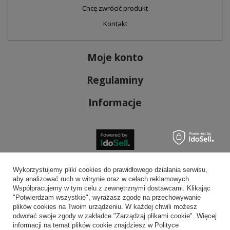
Chcę zwrócić produkt
Kontakt
Moje konto
Regulaminy
Informacje
Bezpieczne płatności
Wykorzystujemy pliki cookies do prawidłowego działania serwisu,
aby analizować ruch w witrynie oraz w celach reklamowych.
Współpracujemy w tym celu z zewnętrznymi dostawcami. Klikając
"Potwierdzam wszystkie", wyrażasz zgodę na przechowywanie
plików cookies na Twoim urządzeniu. W każdej chwili możesz
Wygodna dostawa
odwołać swoje zgody w zakładce "Zarządzaj plikami cookie". Więcej
informacji na temat plików cookie znajdziesz w Polityce