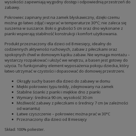
wysokości zapewniają wygodny dostęp i odpowiednią przestrzeń do
zabawy.
Pokrowiec zapinany jest na zamek błyskawiczny, dzięki czemu
można go łatwo zdjąć i wyprać w temperaturze 30°C; nie zaleca się
suszenia w suszarce. Boki o grubości 5 cm oraz dno wykonane z
pianki wspierają stabilność konstrukcji i komfort użytkowania.
Produkt przeznaczony dla dzieci od 8 miesięcy, idealny do
codziennych aktywności ruchowych, zabaw z piłeczkami oraz
spokojnych chwil w domowym kąciku zabaw. Nie wymaga montażu –
wystarczy rozpakować i ułożyć we wnętrzu, a basen jest gotowy do
użycia. To funkcjonalny element wyposażenia pokoju dziecka, który
łatwo utrzymać w czystości i dopasować do domowej przestrzeni.
Okrągły suchy basen dla dzieci do zabawy w domu
Miękki pokrowiec typu teddy, zdejmowany na zamek
Stabilne ścianki z pianki i miękkie dno z pianki
Wymiary: średnica 90 cm, wysokość 30 cm
Możliwość zabawy z piłeczkami o średnicy 7 cm (w zależności
od wariantu)
Łatwe czyszczenie – pokrowiec można prać w 30°C
Przeznaczony dla dzieci od 8 miesięcy
Skład: 100% poliester.