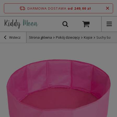
DARMOWA DOSTAWA
od 249,00 zł
Wstecz
Strona główna
Pokój dziecięcy
Kojce
Suchy basen