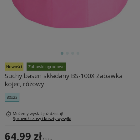
Nowości
Zabawki ogrodowe
Suchy basen składany BS-100X Zabawka
kojec, różowy
80x23
Możemy wysłać już
dzisiaj!
Sprawdź czasy i koszty wysyłki
64,99 zł
/
szt.