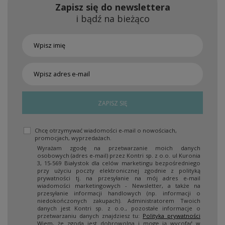
Zapisz się do newslettera
i bądź na bieżąco
ZAPISZ SIĘ
Chcę otrzymywać wiadomości e-mail o nowościach,
promocjach, wyprzedażach.
Wyrażam zgodę na przetwarzanie moich danych
osobowych (adres e-mail) przez Kontri sp. z o.o. ul Kuronia
3, 15-569 Białystok dla celów marketingu bezpośredniego
przy użyciu poczty elektronicznej zgodnie z polityką
prywatności tj. na przesyłanie na mój adres e-mail
wiadomości marketingowych - Newsletter, a także na
przesyłanie informacji handlowych (np. informacji o
niedokończonych zakupach). Administratorem Twoich
danych jest Kontri sp. z o.o., pozostałe informacje o
przetwarzaniu danych znajdziesz tu:
Polityka prywatności
Wiem, że zgoda jest dobrowolna i mogę ją wycofać w