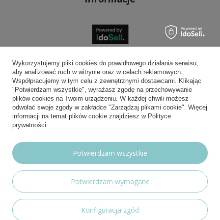
Bezpieczne płatności
Wykorzystujemy pliki cookies do prawidłowego działania serwisu,
aby analizować ruch w witrynie oraz w celach reklamowych.
Współpracujemy w tym celu z zewnętrznymi dostawcami. Klikając
"Potwierdzam wszystkie", wyrażasz zgodę na przechowywanie
plików cookies na Twoim urządzeniu. W każdej chwili możesz
Wygodna dostawa
odwołać swoje zgody w zakładce "Zarządzaj plikami cookie". Więcej
informacji na temat plików cookie znajdziesz w Polityce
prywatności.
Możesz nam zaufać
Potwierdzam wszystkie
Potwierdzam wymagane
Nasze social media
Konfiguracja zgód