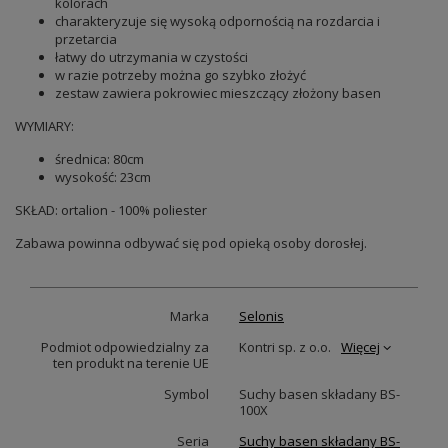
kolorach
charakteryzuje się wysoką odpornością na rozdarcia i
przetarcia
łatwy do utrzymania w czystości
w razie potrzeby można go szybko złożyć
zestaw zawiera pokrowiec mieszczący złożony basen
WYMIARY:
średnica: 80cm
wysokość: 23cm
SKŁAD: ortalion - 100% poliester
Zabawa powinna odbywać się pod opieką osoby dorosłej.
Marka
Selonis
Podmiot odpowiedzialny za
Kontri sp. z o.o.
Więcej
ten produkt na terenie UE
Symbol
Suchy basen składany BS-
100X
Seria
Suchy basen składany BS-