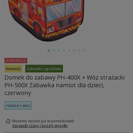
W PROMOCJI
Nowości
Zabawki ogrodowe
Domek do zabawy PH-400X + Wóz strażacki
PH-500X Zabawka namiot dla dzieci,
czerwony
remiza + wóz
Możemy wysłać już
w poniedziałek
Sprawdź czasy i koszty wysyłki