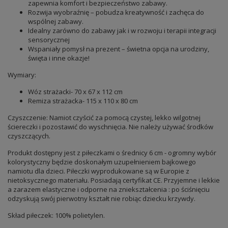
zapewnia komfort i bezpieczeństwo zabawy.
Rozwija wyobraźnię – pobudza kreatywność i zachęca do
wspólnej zabawy.
Idealny zarówno do zabawy jak i w rozwoju i terapii integracji
sensorycznej
Wspaniały pomysł na prezent – świetna opcja na urodziny,
święta i inne okazje!
Wymiary:
Wóz strażacki- 70 x 67 x 112 cm
Remiza strażacka- 115 x 110 x 80 cm
Czyszczenie: Namiot czyścić za pomocą czystej, lekko wilgotnej
ściereczki i pozostawić do wyschnięcia. Nie należy używać środków
czyszczących.
Produkt dostępny jest z piłeczkami o średnicy 6 cm - ogromny wybór
kolorystyczny będzie doskonałym uzupełnieniem bajkowego
namiotu dla dzieci. Piłeczki wyprodukowane są w Europie z
nietoksycznego materiału. Posiadają certyfikat CE. Przyjemne i lekkie
a zarazem elastyczne i odporne na zniekształcenia : po ściśnięciu
odzyskują swój pierwotny kształt nie robiąc dziecku krzywdy.
Skład piłeczek: 100% polietylen.