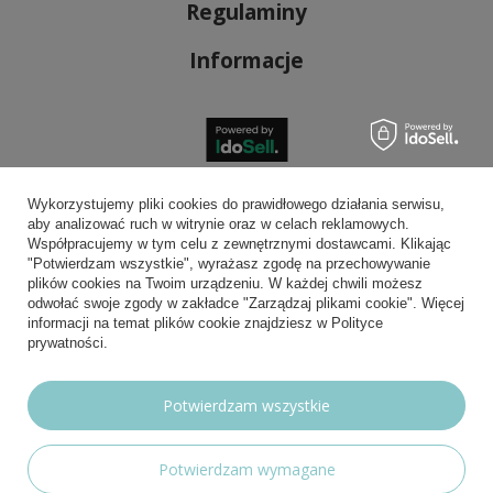
Regulaminy
Informacje
Bezpieczne płatności
Wykorzystujemy pliki cookies do prawidłowego działania serwisu,
aby analizować ruch w witrynie oraz w celach reklamowych.
Współpracujemy w tym celu z zewnętrznymi dostawcami. Klikając
"Potwierdzam wszystkie", wyrażasz zgodę na przechowywanie
plików cookies na Twoim urządzeniu. W każdej chwili możesz
Wygodna dostawa
odwołać swoje zgody w zakładce "Zarządzaj plikami cookie". Więcej
informacji na temat plików cookie znajdziesz w Polityce
prywatności.
Możesz nam zaufać
Potwierdzam wszystkie
Potwierdzam wymagane
Nasze social media