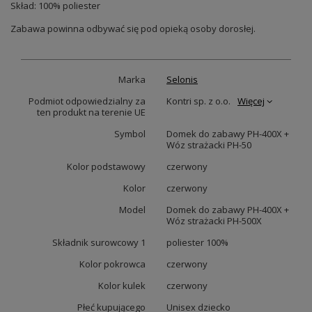
Skład: 100% poliester
Zabawa powinna odbywać się pod opieką osoby dorosłej.
Marka
Selonis
Podmiot odpowiedzialny za
Kontri sp. z o.o.
Więcej
ten produkt na terenie UE
Symbol
Domek do zabawy PH-400X +
Wóz strażacki PH-50
Kolor podstawowy
czerwony
Kolor
czerwony
Model
Domek do zabawy PH-400X +
Wóz strażacki PH-500X
Składnik surowcowy 1
poliester 100%
Kolor pokrowca
czerwony
Kolor kulek
czerwony
Płeć kupującego
Unisex dziecko