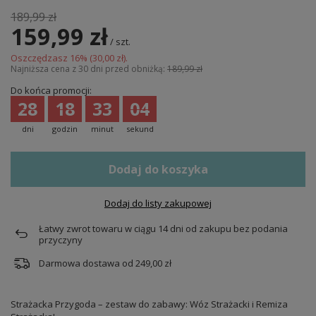
189,99 zł
159,99 zł
/
szt.
Oszczędzasz
16
% (
30,00 zł
).
Najniższa cena z 30 dni przed obniżką:
189,99 zł
Do końca promocji:
28
18
33
04
dni
godzin
minut
sekund
Dodaj do koszyka
Dodaj do listy zakupowej
Łatwy zwrot towaru w ciągu
14
dni od zakupu bez podania
przyczyny
Darmowa dostawa od
249,00 zł
Strażacka Przygoda – zestaw do zabawy: Wóz Strażacki i Remiza