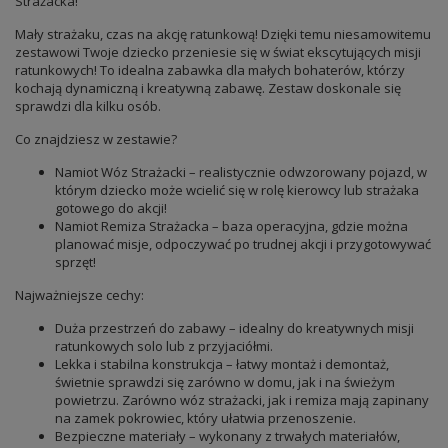
Strażacka!
Mały strażaku, czas na akcję ratunkową! Dzięki temu niesamowitemu
zestawowi Twoje dziecko przeniesie się w świat ekscytujących misji
ratunkowych! To idealna zabawka dla małych bohaterów, którzy
kochają dynamiczną i kreatywną zabawę. Zestaw doskonale się
sprawdzi dla kilku osób.
Co znajdziesz w zestawie?
Namiot Wóz Strażacki – realistycznie odwzorowany pojazd, w
którym dziecko może wcielić się w rolę kierowcy lub strażaka
gotowego do akcji!
Namiot Remiza Strażacka – baza operacyjna, gdzie można
planować misje, odpoczywać po trudnej akcji i przygotowywać
sprzęt!
Najważniejsze cechy:
Duża przestrzeń do zabawy – idealny do kreatywnych misji
ratunkowych solo lub z przyjaciółmi.
Lekka i stabilna konstrukcja – łatwy montaż i demontaż,
świetnie sprawdzi się zarówno w domu, jak i na świeżym
powietrzu. Zarówno wóz strażacki, jak i remiza mają zapinany
na zamek pokrowiec, który ułatwia przenoszenie.
Bezpieczne materiały – wykonany z trwałych materiałów,