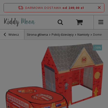
DARMOWA DOSTAWA
od 249,00 zł
Wstecz
Strona główna
Pokój dziecięcy
Namioty
Domek do 
-
16%