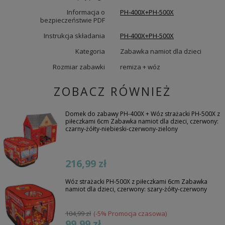
Informacja o
PH-400X+PH-500X
bezpieczeństwie PDF
Instrukcja składania
PH-400X+PH-500X
Kategoria
Zabawka namiot dla dzieci
Rozmiar zabawki
remiza + wóz
ZOBACZ RÓWNIEŻ
Domek do zabawy PH-400X + Wóz strażacki PH-500X z
piłeczkami 6cm Zabawka namiot dla dzieci, czerwony:
czarny-żółty-niebieski-czerwony-zielony
216,99 zł
Wóz strażacki PH-500X z piłeczkami 6cm Zabawka
namiot dla dzieci, czerwony: szary-żółty-czerwony
104,99 zł
(-5% Promocja czasowa)
99,99 zł