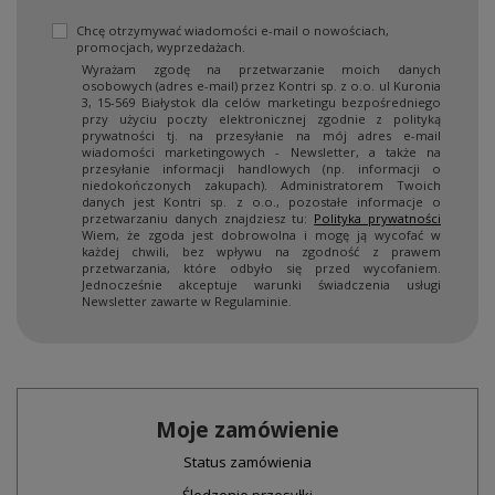
Chcę otrzymywać wiadomości e-mail o nowościach,
promocjach, wyprzedażach.
Wyrażam zgodę na przetwarzanie moich danych
osobowych (adres e-mail) przez Kontri sp. z o.o. ul Kuronia
3, 15-569 Białystok dla celów marketingu bezpośredniego
przy użyciu poczty elektronicznej zgodnie z polityką
prywatności tj. na przesyłanie na mój adres e-mail
wiadomości marketingowych - Newsletter, a także na
przesyłanie informacji handlowych (np. informacji o
niedokończonych zakupach). Administratorem Twoich
danych jest Kontri sp. z o.o., pozostałe informacje o
przetwarzaniu danych znajdziesz tu:
Polityka prywatności
Wiem, że zgoda jest dobrowolna i mogę ją wycofać w
każdej chwili, bez wpływu na zgodność z prawem
przetwarzania, które odbyło się przed wycofaniem.
Jednocześnie akceptuje warunki świadczenia usługi
Newsletter zawarte w Regulaminie.
Moje zamówienie
Status zamówienia