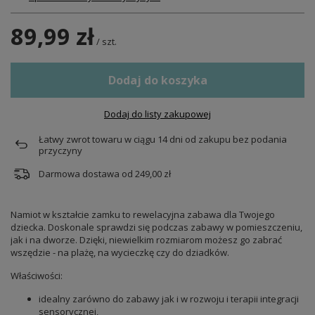
89,99 zł
/
szt.
Dodaj do koszyka
Dodaj do listy zakupowej
Łatwy zwrot towaru w ciągu
14
dni od zakupu bez podania
przyczyny
Darmowa dostawa od
249,00 zł
Namiot w kształcie zamku to rewelacyjna zabawa dla Twojego
dziecka. Doskonale sprawdzi się podczas zabawy w pomieszczeniu,
jak i na dworze. Dzięki, niewielkim rozmiarom możesz go zabrać
wszędzie - na plażę, na wycieczkę czy do dziadków.
Właściwości:
idealny zarówno do zabawy jak i w rozwoju i terapii integracji
sensorycznej,