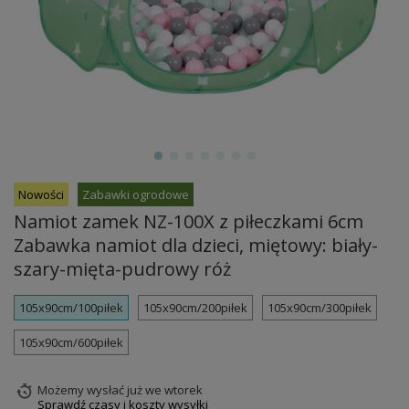
Nowości
Zabawki ogrodowe
Namiot zamek NZ-100X z piłeczkami 6cm
Zabawka namiot dla dzieci, miętowy: biały-
szary-mięta-pudrowy róż
105x90cm/100piłek
105x90cm/200piłek
105x90cm/300piłek
105x90cm/600piłek
Możemy wysłać już
we wtorek
Sprawdź czasy i koszty wysyłki