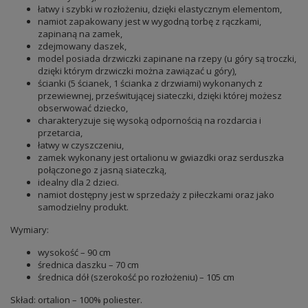
łatwy i szybki w rozłożeniu, dzięki elastycznym elementom,
namiot zapakowany jest w wygodną torbę z rączkami,
zapinaną na zamek,
zdejmowany daszek,
model posiada drzwiczki zapinane na rzepy (u góry są troczki,
dzięki którym drzwiczki można zawiązać u góry),
ścianki (5 ścianek, 1 ścianka z drzwiami) wykonanych z
przewiewnej, prześwitującej siateczki, dzięki której możesz
obserwować dziecko,
charakteryzuje się wysoką odpornością na rozdarcia i
przetarcia,
łatwy w czyszczeniu,
zamek wykonany jest ortalionu w gwiazdki oraz serduszka
połączonego z jasną siateczką,
idealny dla 2 dzieci.
namiot dostępny jest w sprzedaży z piłeczkami oraz jako
samodzielny produkt.
Wymiary:
wysokość – 90 cm
średnica daszku – 70 cm
średnica dół (szerokość po rozłożeniu) – 105 cm
Skład: ortalion – 100% poliester.