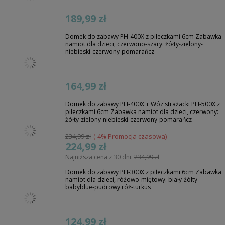
189,99 zł
Domek do zabawy PH-400X z piłeczkami 6cm Zabawka
namiot dla dzieci, czerwono-szary: żółty-zielony-
niebieski-czerwony-pomarańcz
164,99 zł
Domek do zabawy PH-400X + Wóz strażacki PH-500X z
piłeczkami 6cm Zabawka namiot dla dzieci, czerwony:
żółty-zielony-niebieski-czerwony-pomarańcz
234,99 zł
(-4% Promocja czasowa)
224,99 zł
Najniższa cena z 30 dni:
234,99 zł
Domek do zabawy PH-300X z piłeczkami 6cm Zabawka
namiot dla dzieci, różowo-miętowy: biały-żółty-
babyblue-pudrowy róż-turkus
124,99 zł