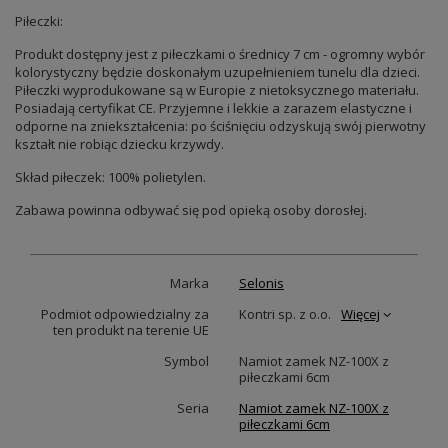
Piłeczki:
Produkt dostępny jest z piłeczkami o średnicy 7 cm - ogromny wybór
kolorystyczny będzie doskonałym uzupełnieniem tunelu dla dzieci.
Piłeczki wyprodukowane są w Europie z nietoksycznego materiału.
Posiadają certyfikat CE. Przyjemne i lekkie a zarazem elastyczne i
odporne na zniekształcenia: po ściśnięciu odzyskują swój pierwotny
kształt nie robiąc dziecku krzywdy.
Skład piłeczek: 100% polietylen.
Zabawa powinna odbywać się pod opieką osoby dorosłej.
Marka
Selonis
Podmiot odpowiedzialny za
Kontri sp. z o.o.
Więcej
ten produkt na terenie UE
Symbol
Namiot zamek NZ-100X z
piłeczkami 6cm
Seria
Namiot zamek NZ-100X z
piłeczkami 6cm