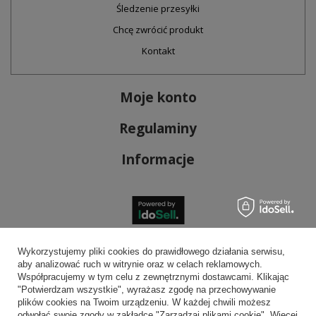
Śledzenie przesyłki
Chcę zwrócić produkt
Kontakt
Moje konto
Regulaminy
Informacje
Bezpieczne płatności
Wykorzystujemy pliki cookies do prawidłowego działania serwisu,
aby analizować ruch w witrynie oraz w celach reklamowych.
Współpracujemy w tym celu z zewnętrznymi dostawcami. Klikając
"Potwierdzam wszystkie", wyrażasz zgodę na przechowywanie
plików cookies na Twoim urządzeniu. W każdej chwili możesz
Wygodna dostawa
odwołać swoje zgody w zakładce "Zarządzaj plikami cookie". Więcej