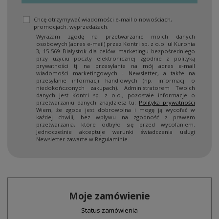
Chcę otrzymywać wiadomości e-mail o nowościach,
promocjach, wyprzedażach.
Wyrażam zgodę na przetwarzanie moich danych
osobowych (adres e-mail) przez Kontri sp. z o.o. ul Kuronia
3, 15-569 Białystok dla celów marketingu bezpośredniego
przy użyciu poczty elektronicznej zgodnie z polityką
prywatności tj. na przesyłanie na mój adres e-mail
wiadomości marketingowych - Newsletter, a także na
przesyłanie informacji handlowych (np. informacji o
niedokończonych zakupach). Administratorem Twoich
danych jest Kontri sp. z o.o., pozostałe informacje o
przetwarzaniu danych znajdziesz tu:
Polityka prywatności
Wiem, że zgoda jest dobrowolna i mogę ją wycofać w
każdej chwili, bez wpływu na zgodność z prawem
przetwarzania, które odbyło się przed wycofaniem.
Jednocześnie akceptuje warunki świadczenia usługi
Newsletter zawarte w Regulaminie.
Moje zamówienie
Status zamówienia