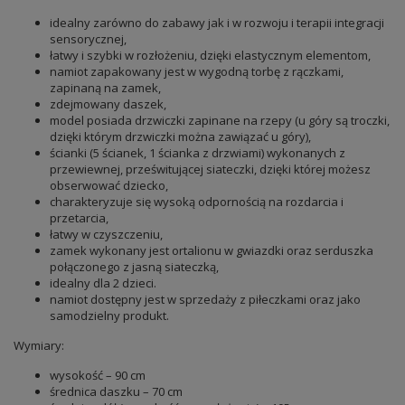
idealny zarówno do zabawy jak i w rozwoju i terapii integracji
sensorycznej,
łatwy i szybki w rozłożeniu, dzięki elastycznym elementom,
namiot zapakowany jest w wygodną torbę z rączkami,
zapinaną na zamek,
zdejmowany daszek,
model posiada drzwiczki zapinane na rzepy (u góry są troczki,
dzięki którym drzwiczki można zawiązać u góry),
ścianki (5 ścianek, 1 ścianka z drzwiami) wykonanych z
przewiewnej, prześwitującej siateczki, dzięki której możesz
obserwować dziecko,
charakteryzuje się wysoką odpornością na rozdarcia i
przetarcia,
łatwy w czyszczeniu,
zamek wykonany jest ortalionu w gwiazdki oraz serduszka
połączonego z jasną siateczką,
idealny dla 2 dzieci.
namiot dostępny jest w sprzedaży z piłeczkami oraz jako
samodzielny produkt.
Wymiary:
wysokość – 90 cm
średnica daszku – 70 cm