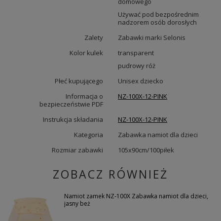
domowego
Używać pod bezpośrednim
nadzorem osób dorosłych
Zalety
Zabawki marki Selonis
Kolor kulek
transparent
pudrowy róż
Płeć kupującego
Unisex dziecko
Informacja o
NZ-100X-12-PINK
bezpieczeństwie PDF
Instrukcja składania
NZ-100X-12-PINK
Kategoria
Zabawka namiot dla dzieci
Rozmiar zabawki
105x90cm/100piłek
ZOBACZ RÓWNIEŻ
Namiot zamek NZ-100X Zabawka namiot dla dzieci,
jasny beż