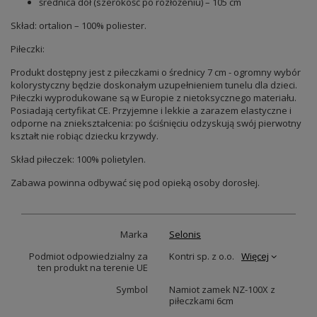
średnica dół (szerokość po rozłożeniu) – 105 cm
Skład: ortalion – 100% poliester.
Piłeczki:
Produkt dostępny jest z piłeczkami o średnicy 7 cm - ogromny wybór
kolorystyczny będzie doskonałym uzupełnieniem tunelu dla dzieci.
Piłeczki wyprodukowane są w Europie z nietoksycznego materiału.
Posiadają certyfikat CE. Przyjemne i lekkie a zarazem elastyczne i
odporne na zniekształcenia: po ściśnięciu odzyskują swój pierwotny
kształt nie robiąc dziecku krzywdy.
Skład piłeczek: 100% polietylen.
Zabawa powinna odbywać się pod opieką osoby dorosłej.
Marka
Selonis
Podmiot odpowiedzialny za
Kontri sp. z o.o.
Więcej
ten produkt na terenie UE
Symbol
Namiot zamek NZ-100X z
piłeczkami 6cm