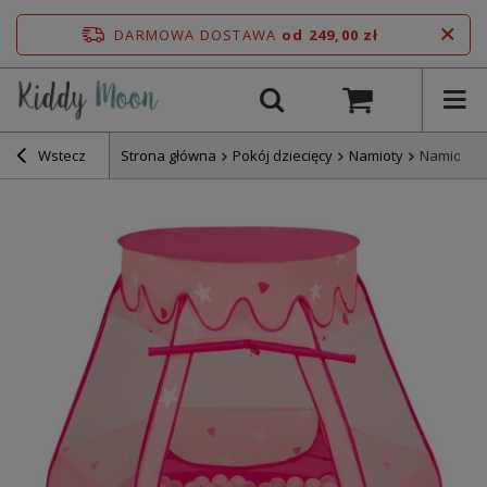
DARMOWA DOSTAWA
od 249,00 zł
Wstecz
Strona główna
Pokój dziecięcy
Namioty
Namiot za