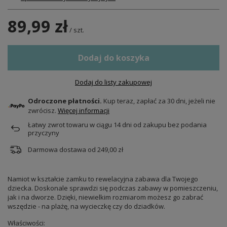
89,99 zł
/
szt.
Dodaj do koszyka
Dodaj do listy zakupowej
Odroczone płatności.
Kup teraz, zapłać za 30 dni, jeżeli nie
zwrócisz.
Więcej informacji
Łatwy zwrot towaru w ciągu
14
dni od zakupu bez podania
przyczyny
Darmowa dostawa od
249,00 zł
Namiot w kształcie zamku to rewelacyjna zabawa dla Twojego
dziecka. Doskonale sprawdzi się podczas zabawy w pomieszczeniu,
jak i na dworze. Dzięki, niewielkim rozmiarom możesz go zabrać
wszędzie - na plażę, na wycieczkę czy do dziadków.
Właściwości: