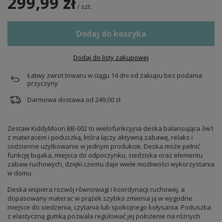
299,99 zł
/
szt.
Dodaj do koszyka
Dodaj do listy zakupowej
Łatwy zwrot towaru w ciągu
14
dni od zakupu bez podania
przyczyny
Darmowa dostawa od
249,00 zł
Zestaw KiddyMoon BB-002 to wielofunkcyjna deska balansująca 3w1
z materacem i poduszką, która łączy aktywną zabawę, relaks i
codzienne użytkowanie w jednym produkcie. Deska może pełnić
funkcję bujaka, miejsca do odpoczynku, siedziska oraz elementu
zabaw ruchowych, dzięki czemu daje wiele możliwości wykorzystania
w domu.
Deska wspiera rozwój równowagi i koordynacji ruchowej, a
dopasowany materac w prążek szybko zmienia ją w wygodne
miejsce do siedzenia, czytania lub spokojnego kołysania. Poduszka
z elastyczną gumką pozwala regulować jej położenie na różnych