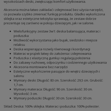
wysokościach deski, zwiększając komfort użytkowania.
Akcesoria można łatwo zakładać i zdejmować bez użycia narzędzi,
co pozwala szybko zmieniać funkcję produktu. Gładko wykończona
sklejka oraz estetyczne tekstylia sprawiają, że zestaw dobrze
prezentuje się zarówno w pokoju dziecięcym, jak i w salonie.
Wielofunkcyjny zestaw 3w1: deska balansująca, materac i
poduszka
Możliwość wykorzystania jako bujak, siedzisko i miejsce
relaksu
Deska wspierająca rozwój równowagi i koordynacji
Materac w prążek łatwy do założenia i zdejmowania
Poduszka z elastyczną gumką i regulacją położenia
Do zabawy ruchowej, odpoczynku i codziennego użytkowania
Akcesoria montowane bez narzędzi
Estetyczne wykończenie pasujące do wnętrz dziecięcych i
salonu
Wymiary deski: Długość: 83 cm. Szerokość: 29,5 cm. Grubość:
1,7 cm.
Wymiary materaca: Długość: 90 cm. Szerokość: 30 cm.
Wysokość: 3 cm.
Wymiary poduszki: Długość: 30 cm. Szerokość: 30 cm.
Skład: Deska: 100% sklejka. Materac i poduszka: 100% poliester.