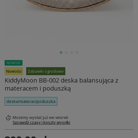
NOWOŚĆ
Nowości
Zabawki ogrodowe
KiddyMoon BB-002 deska balansująca z
materacem i poduszką
deska/materac/poduszka
Możemy wysłać już
we wtorek
Sprawdź czasy i koszty wysyłki