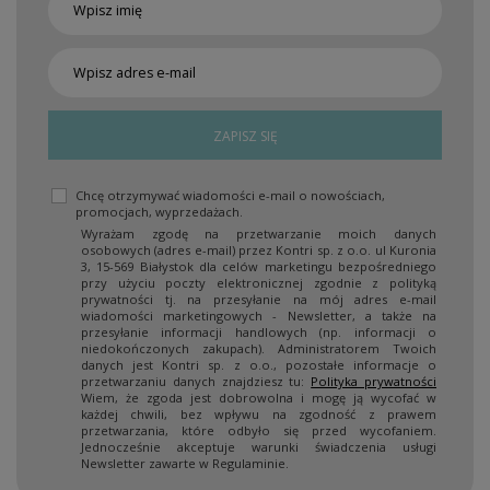
ZAPISZ SIĘ
Chcę otrzymywać wiadomości e-mail o nowościach,
promocjach, wyprzedażach.
Wyrażam zgodę na przetwarzanie moich danych
osobowych (adres e-mail) przez Kontri sp. z o.o. ul Kuronia
3, 15-569 Białystok dla celów marketingu bezpośredniego
przy użyciu poczty elektronicznej zgodnie z polityką
prywatności tj. na przesyłanie na mój adres e-mail
wiadomości marketingowych - Newsletter, a także na
przesyłanie informacji handlowych (np. informacji o
niedokończonych zakupach). Administratorem Twoich
danych jest Kontri sp. z o.o., pozostałe informacje o
przetwarzaniu danych znajdziesz tu:
Polityka prywatności
Wiem, że zgoda jest dobrowolna i mogę ją wycofać w
każdej chwili, bez wpływu na zgodność z prawem
przetwarzania, które odbyło się przed wycofaniem.
Jednocześnie akceptuje warunki świadczenia usługi
Newsletter zawarte w Regulaminie.