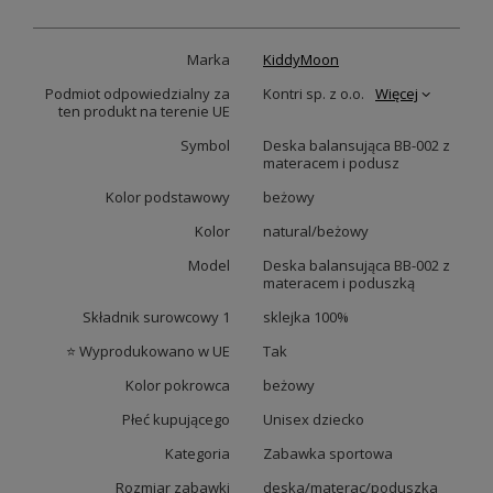
Marka
KiddyMoon
Podmiot odpowiedzialny za
Kontri sp. z o.o.
Więcej
ten produkt na terenie UE
Symbol
Deska balansująca BB-002 z
materacem i podusz
Kolor podstawowy
beżowy
Kolor
natural/beżowy
Model
Deska balansująca BB-002 z
materacem i poduszką
Składnik surowcowy 1
sklejka 100%
⭐ Wyprodukowano w UE
Tak
Kolor pokrowca
beżowy
Płeć kupującego
Unisex dziecko
Kategoria
Zabawka sportowa
Rozmiar zabawki
deska/materac/poduszka