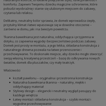
naturalnym kolorze, to idealne połączenie stylu, funkcjonalności i
komfortu. Zapewni Twojemu dziecku magiczne schronienie, które
pobudzi wyobraźnię i stanie się ulubionym miejscem do zabawy,
czytania lub relaksu.
Delikatny, neutralny kolor sprawia, że domek wprowadza ciepły,
przytulny klimat i łatwo wpasowuje się w dowolne otoczenie –
zarówno w domu, jak i na świeżym powietrzu.
Tkanina bawełniana jest naturalna, oddychająca i przyjemna w
dotyku, co zapewnia wygodę i bezpieczeństwo podczas zabawy.
Domek jest prosty w montażu, a jego lekka, składana konstrukcja z
naturalnego drewna pozwala na łatwe przenoszenie i
przechowywanie. To doskonałe miejsce, aby dziecko mogło stworzyć
swoją własną, kreatywną przestrzeń – bazę do odkrywania nowych
światów, domek dla pluszaków, czy mały teatrzyk.
Właściwości
kształt pawilonu – oryginalna i przestronna konstrukcja
Naturalna bawełniana tkanina – naturalny, miękki i
oddychający materiał
Stylowy design – elegancki i neutralny wygląd pasujący do
każdego wnętrza
Łatwy montaż i składana konstrukcja – szybki montaż i
wygodne przechowywanie