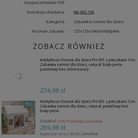
bezpieczeństwie PDF
Instrukcja składania
NK-002-105
Kategoria
Zabawka namiot dla dzieci
Rozmiar zabawki
125x125x140cm/400piłek
ZOBACZ RÓWNIEŻ
KiddyMoon Domek dla dzieci PH-001 z piłeczkami 7cm
Zabawka namiot dla dzieci, natural: biały-perła-
pastelowy beż-zielonoszary
274,99 zł
KiddyMoon Domek dla dzieci PH-001 z piłeczkami 7cm
Zabawka namiot dla dzieci, natural: pastelowy beż-
biały-perła
274,99 zł
(-5% Promocja czasowa)
259,99 zł
Najniższa cena z 30 dni:
274,99 zł