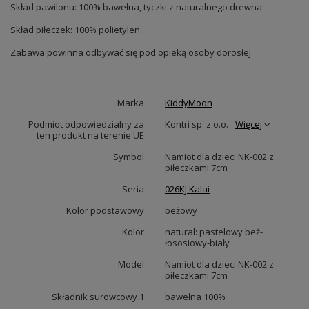
Skład pawilonu: 100% bawełna, tyczki z naturalnego drewna.
Skład piłeczek: 100% polietylen.
Zabawa powinna odbywać się pod opieką osoby dorosłej.
Marka
KiddyMoon
Podmiot odpowiedzialny za
Kontri sp. z o.o.
Więcej
ten produkt na terenie UE
Symbol
Namiot dla dzieci NK-002 z
piłeczkami 7cm
Seria
026KJ Kalai
Kolor podstawowy
beżowy
Kolor
natural: pastelowy beż-
łososiowy-biały
Model
Namiot dla dzieci NK-002 z
piłeczkami 7cm
Składnik surowcowy 1
bawełna 100%