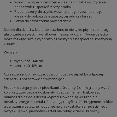
Wielofunkcyjna przestrzeń – idealna do zabawy, czytania,
odpoczynku i spotkań z przyjaciółmi
Przeznaczony do użytku wewnętrznego i zewnętrznego –
idealny do pokoju dziecięcego, ogrodu czy tarasu
Łatwa do czyszczenia powierzchnia
Domek dla dzieci w kształcie pawilonu to nie tylko piękna dekoracja,
ale przede wszystkim wyjątkowe miejsce, w którym Twoje dziecko
może rozwijać swoją wyobraźnię i cieszyć się bezpieczną, kreatywną
zabawą.
Wymiary:
wysokość - 140 cm
szerokość 125 cm
Czyszczenie: Domek czyścić za pomocą czystej, lekko wilgotnej
ściereczki i pozostawić do wyschnięcia.
Produkt dostępny jest z piłeczkami o średnicy 7 cm - ogromny wybór
kolorystyczny będzie doskonałym uzupełnieniem bajkowego
namiotu dla dzieci. Piłeczki wyprodukowane są w Europie z
nietoksycznego materiału. Posiadają certyfikat CE. Przyjemne i lekkie
a zarazem elastyczne i odporne na zniekształcenia : po ściśnięciu
odzyskują swój pierwotny kształt nie robiąc dziecku krzywdy.