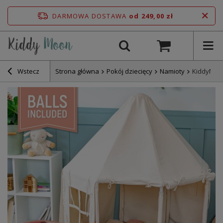
DARMOWA DOSTAWA
od 249,00 zł
Wstecz
Strona główna
Pokój dziecięcy
Namioty
KiddyMoon