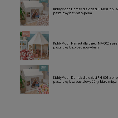
KiddyMoon Domek dla dzieci PH-001 z piłec
pastelowy beż-biały-perła
KiddyMoon Namiot dla dzieci NK-002 z piłe
pastelowy beż-łososiowy-biały
KiddyMoon Domek dla dzieci PH-001 z piłec
pastelowy beż-pastelowy żółty-biały-mięta