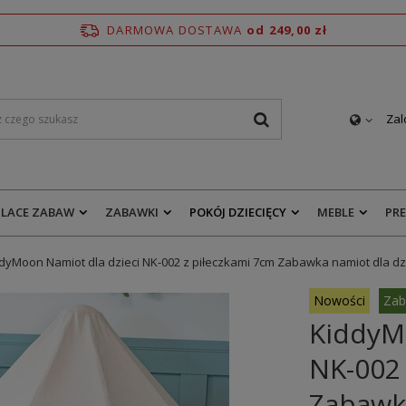
DARMOWA DOSTAWA
od 249,00 zł
Zal
PLACE ZABAW
ZABAWKI
POKÓJ DZIECIĘCY
MEBLE
PR
dyMoon Namiot dla dzieci NK-002 z piłeczkami 7cm Zabawka namiot dla dzie
Nowości
Zab
KiddyM
NK-002 
Zabawka