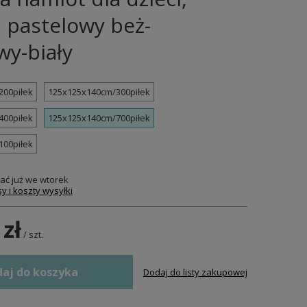
: pastelowy beż-
wy-biały
200piłek
125x125x140cm/300piłek
400piłek
125x125x140cm/700piłek
100piłek
ać już
we wtorek
y i koszty wysyłki
 zł
/
szt.
aj do koszyka
Dodaj do listy zakupowej