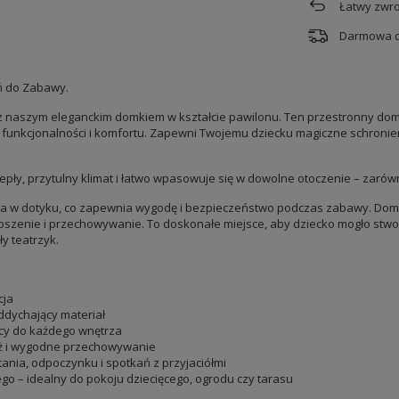
Łatwy zwro
Darmowa 
eń do Zabawy.
z naszym eleganckim domkiem w kształcie pawilonu. Ten przestronny dome
, funkcjonalności i komfortu. Zapewni Twojemu dziecku magiczne schronien
epły, przytulny klimat i łatwo wpasowuje się w dowolne otoczenie – zarów
na w dotyku, co zapewnia wygodę i bezpieczeństwo podczas zabawy. Domek
szenie i przechowywanie. To doskonałe miejsce, aby dziecko mogło stwo
y teatrzyk.
cja
oddychający materiał
ący do każdego wnętrza
aż i wygodne przechowywanie
ania, odpoczynku i spotkań z przyjaciółmi
o – idealny do pokoju dziecięcego, ogrodu czy tarasu