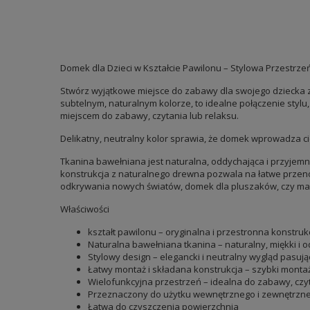
Domek dla Dzieci w Kształcie Pawilonu – Stylowa Przestrz
Stwórz wyjątkowe miejsce do zabawy dla swojego dziecka 
subtelnym, naturalnym kolorze, to idealne połączenie stylu
miejscem do zabawy, czytania lub relaksu.
Delikatny, neutralny kolor sprawia, że domek wprowadza ci
Tkanina bawełniana jest naturalna, oddychająca i przyjem
konstrukcja z naturalnego drewna pozwala na łatwe przeno
odkrywania nowych światów, domek dla pluszaków, czy mał
Właściwości
kształt pawilonu – oryginalna i przestronna konstruk
Naturalna bawełniana tkanina – naturalny, miękki i 
Stylowy design – elegancki i neutralny wygląd pasuj
Łatwy montaż i składana konstrukcja – szybki mont
Wielofunkcyjna przestrzeń – idealna do zabawy, czyt
Przeznaczony do użytku wewnętrznego i zewnętrzneg
Łatwa do czyszczenia powierzchnia