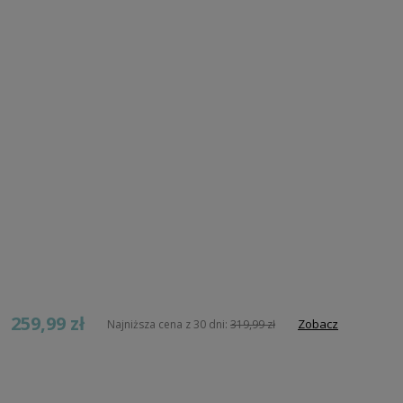
259,99 zł
Zobacz
Najniższa cena z 30 dni:
319,99 zł