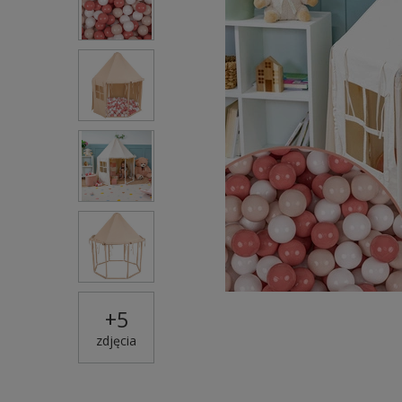
+
5
zdjęcia