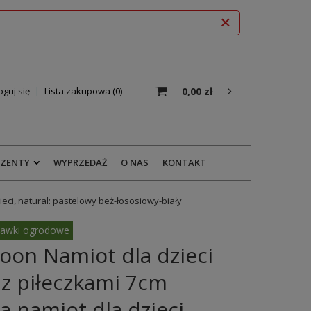
0,00 zł
oguj się
Lista zakupowa
0
EZENTY
WYPRZEDAŻ
O NAS
KONTAKT
ci, natural: pastelowy beż-łososiowy-biały
awki ogrodowe
oon Namiot dla dzieci
z piłeczkami 7cm
 namiot dla dzieci,