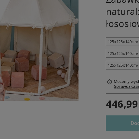
natural
łososio
125x125x140cm/
125x125x140cm/
125x125x140cm/
Możemy wysł
Sprawdź czas
446,99
Dod