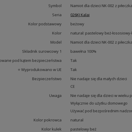
Symbol
Namiot dla dzieci NK-002 z piłeczk
Seria
026KJ Kalai
Kolor podstawowy
beżowy
Kolor
natural: pastelowy beż-łososiowy-
Model
Namiot dla dzieci NK-002 z piłeczk
Składnik surowcowy 1
bawełna 100%
owane pod kątem bezpieczeństwa
Tak
⭐ Wyprodukowano w UE
Tak
Bezpieczeństwo
Nie nadaje się dla małych dzieci
CE
Uwaga
Nie nadaje się dla dzieci w wieku p
Wyłącznie do użytku domowego
Używać pod bezpośrednim nadzor
Kolor pokrowca
natural
Kolor kulek
pastelowy beż