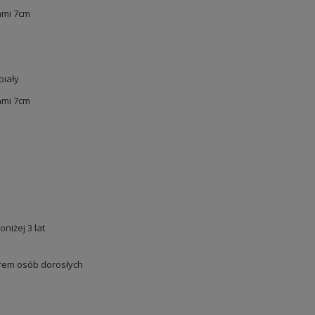
ami 7cm
biały
ami 7cm
oniżej 3 lat
em osób dorosłych