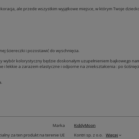
dekoracja, ale przede wszystkim wyjątkowe miejsce, w którym Twoje dziecko
ej ściereczki i pozostawić do wyschnięcia.
omny wybór kolorystyczny będzie doskonałym uzupełnieniem bajkowego nami
e i lekkie a zarazem elastyczne i odporne na zniekształcenia : po ściśnięc
a.
Marka
KiddyMoon
alny za ten produkt na terenie UE
Kontri sp. z o.o.
Więcej