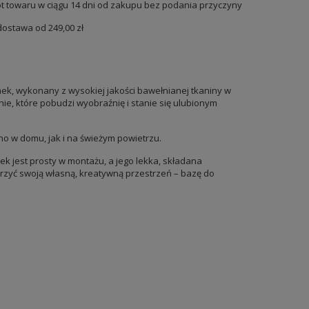
t towaru w ciągu
14
dni od zakupu bez podania przyczyny
dostawa od
249,00 zł
k, wykonany z wysokiej jakości bawełnianej tkaniny w
ie, które pobudzi wyobraźnię i stanie się ulubionym
no w domu, jak i na świeżym powietrzu.
 jest prosty w montażu, a jego lekka, składana
rzyć swoją własną, kreatywną przestrzeń – bazę do