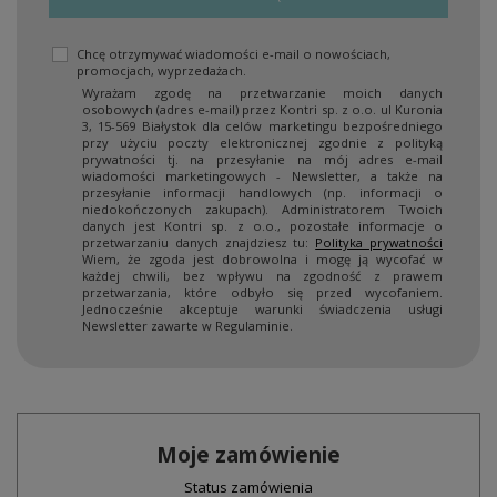
Chcę otrzymywać wiadomości e-mail o nowościach,
promocjach, wyprzedażach.
Wyrażam zgodę na przetwarzanie moich danych
osobowych (adres e-mail) przez Kontri sp. z o.o. ul Kuronia
3, 15-569 Białystok dla celów marketingu bezpośredniego
przy użyciu poczty elektronicznej zgodnie z polityką
prywatności tj. na przesyłanie na mój adres e-mail
wiadomości marketingowych - Newsletter, a także na
przesyłanie informacji handlowych (np. informacji o
niedokończonych zakupach). Administratorem Twoich
danych jest Kontri sp. z o.o., pozostałe informacje o
przetwarzaniu danych znajdziesz tu:
Polityka prywatności
Wiem, że zgoda jest dobrowolna i mogę ją wycofać w
każdej chwili, bez wpływu na zgodność z prawem
przetwarzania, które odbyło się przed wycofaniem.
Jednocześnie akceptuje warunki świadczenia usługi
Newsletter zawarte w Regulaminie.
Moje zamówienie
Status zamówienia