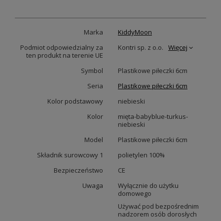
Marka
KiddyMoon
Podmiot odpowiedzialny za
Kontri sp. z o.o.
Więcej
ten produkt na terenie UE
Symbol
Plastikowe piłeczki 6cm
Seria
Plastikowe piłeczki 6cm
Kolor podstawowy
niebieski
Kolor
mięta-babyblue-turkus-
niebieski
Model
Plastikowe piłeczki 6cm
Składnik surowcowy 1
polietylen 100%
Bezpieczeństwo
CE
Uwaga
Wyłącznie do użytku
domowego
Używać pod bezpośrednim
nadzorem osób dorosłych