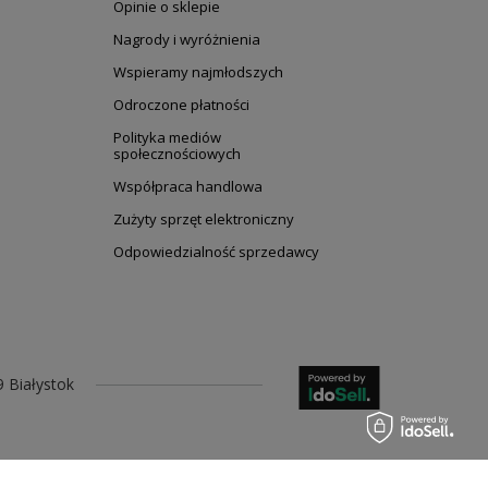
Opinie o sklepie
Nagrody i wyróżnienia
Wspieramy najmłodszych
Odroczone płatności
Polityka mediów
społecznościowych
Współpraca handlowa
Zużyty sprzęt elektroniczny
Odpowiedzialność sprzedawcy
9
Białystok
Nasze social media