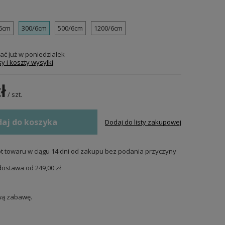
6cm
300/6cm
500/6cm
1200/6cm
ać już
w poniedziałek
y i koszty wysyłki
ł
/
szt.
aj do koszyka
Dodaj do listy zakupowej
t towaru w ciągu
14
dni od zakupu bez podania przyczyny
dostawa od
249,00 zł
ową zabawę.