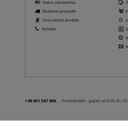
Status zamówienia
Z
Śledzenie przesyłki
K
Chcę zwrócić produkt
L
Kontakt
L
H
N
+48 601 567 806
Poniedziałek - piątek od 8.00 do 16
Bezpieczne płatności