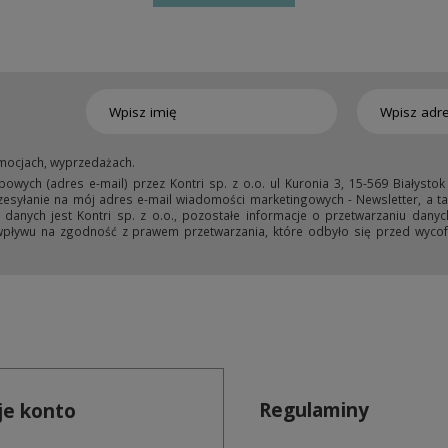
mocjach, wyprzedażach.
ych (adres e-mail) przez Kontri sp. z o.o. ul Kuronia 3, 15-569 Białystok
przesyłanie na mój adres e-mail wiadomości marketingowych - Newsletter, a ta
anych jest Kontri sp. z o.o., pozostałe informacje o przetwarzaniu danyc
wpływu na zgodność z prawem przetwarzania, które odbyło się przed wycofa
Regulaminy
e konto