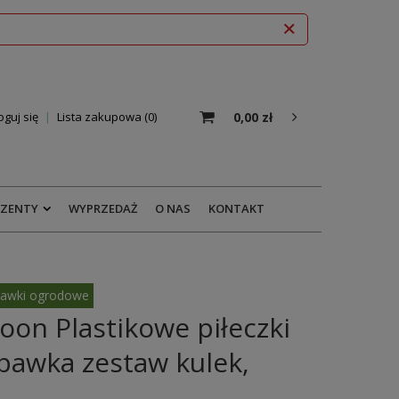
0,00 zł
oguj się
Lista zakupowa
0
EZENTY
WYPRZEDAŻ
O NAS
KONTAKT
awki ogrodowe
on Plastikowe piłeczki
bawka zestaw kulek,