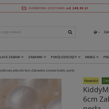
DARMOWA DOSTAWA
od 249,00 zł
Zal
PLACE ZABAW
ZABAWKI
POKÓJ DZIECIĘCY
MEBLE
PR
stikowe piłeczki 6cm Zabawka zestaw kulek, perła
Nowości
Zab
KiddyMo
6cm Za
perła