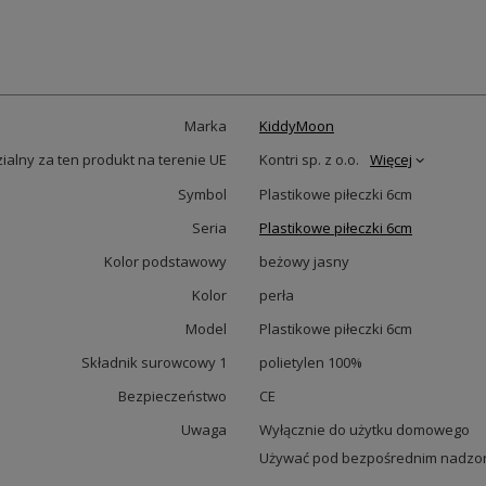
Marka
KiddyMoon
alny za ten produkt na terenie UE
Kontri sp. z o.o.
Więcej
Symbol
Plastikowe piłeczki 6cm
Seria
Plastikowe piłeczki 6cm
Kolor podstawowy
beżowy jasny
Kolor
perła
Model
Plastikowe piłeczki 6cm
Składnik surowcowy 1
polietylen 100%
Bezpieczeństwo
CE
Uwaga
Wyłącznie do użytku domowego
Używać pod bezpośrednim nadzor