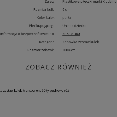
Zalety
Plastikowe piłeczki marki Kiddym
Rozmiar kulki
6 cm
Kolor kulek
perła
Płeć kupującego
Unisex dziecko
Informacja o bezpieczeństwie PDF
ZP6-08-300
Kategoria
Zabawka zestaw kulek
Rozmiar zabawki
300/6cm
ZOBACZ RÓWNIEŻ
 zestaw kulek, transparent-żółty-pudrowy róż-