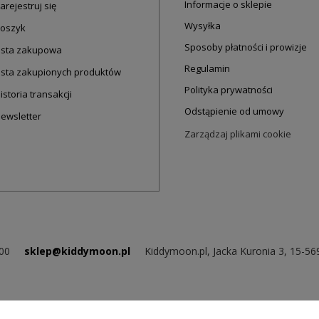
Informacje o sklepie
arejestruj się
Wysyłka
oszyk
Sposoby płatności i prowizje
ista zakupowa
Regulamin
ista zakupionych produktów
Polityka prywatności
istoria transakcji
Odstąpienie od umowy
ewsletter
Zarządzaj plikami cookie
.00
sklep@kiddymoon.pl
Kiddymoon.pl
,
Jacka Kuronia 3
,
15-56
Wygodna dostawa
Możesz nam zaufać