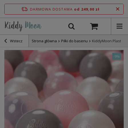
DARMOWA DOSTAWA
od 249,00 zł
Wstecz
Strona główna
Piłki do basenu
KiddyMoon Plastikow
-
9%