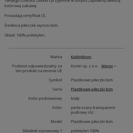
Twojego Dziecka. Lekkie i przyjemne w dotyku zapewnią świetną
kolorową zabawę.
Posiadają certyfikat CE.
Średnica piłeczek wynosi 6cm.
Skład: 100% polietylen.
Marka
KiddyMoon
Podmiot odpowiedzialny za
Kontri sp. z o.o.
Więcej
ten produkt na terenie UE
Symbol
Plastikowe piłeczki 6cm
Seria
Plastikowe piłeczki 6cm
Kolor podstawowy
biały
Kolor
perła-szary-transparent-
pudrowy róż
Model
Plastikowe piłeczki 6cm
Składnik surowcowy 1
polietylen 100%