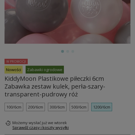
W PROMOCJI
Nowości
Zabawki ogrodowe
KiddyMoon Plastikowe piłeczki 6cm
Zabawka zestaw kulek, perła-szary-
transparent-pudrowy róż
100/6cm
200/6cm
300/6cm
500/6cm
1200/6cm
Możemy wysłać już
we wtorek
Sprawdź czasy i koszty wysyłki