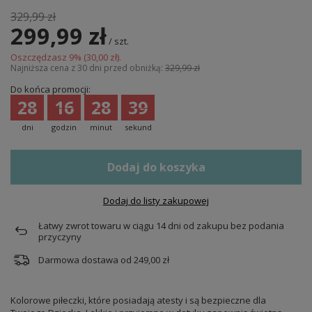
329,99 zł
299,99 zł
/
szt.
Oszczędzasz
9
% (
30,00 zł
).
Najniższa cena z 30 dni przed obniżką:
329,99 zł
Do końca promocji:
28
16
28
38
dni
godzin
minut
sekund
Dodaj do koszyka
Dodaj do listy zakupowej
Łatwy zwrot towaru w ciągu
14
dni od zakupu bez podania
przyczyny
Darmowa dostawa od
249,00 zł
Kolorowe piłeczki, które posiadają atesty i są bezpieczne dla