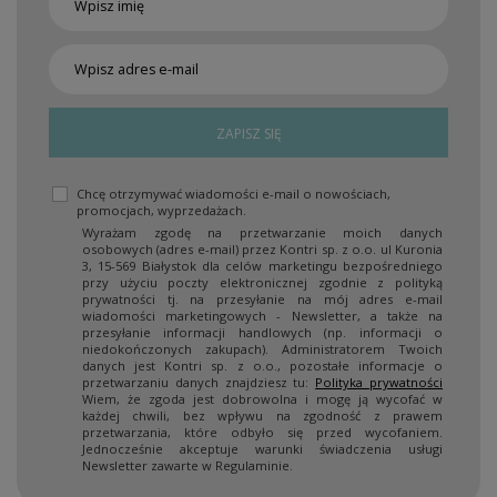
ZAPISZ SIĘ
Chcę otrzymywać wiadomości e-mail o nowościach,
promocjach, wyprzedażach.
Wyrażam zgodę na przetwarzanie moich danych
osobowych (adres e-mail) przez Kontri sp. z o.o. ul Kuronia
3, 15-569 Białystok dla celów marketingu bezpośredniego
przy użyciu poczty elektronicznej zgodnie z polityką
prywatności tj. na przesyłanie na mój adres e-mail
wiadomości marketingowych - Newsletter, a także na
przesyłanie informacji handlowych (np. informacji o
niedokończonych zakupach). Administratorem Twoich
danych jest Kontri sp. z o.o., pozostałe informacje o
przetwarzaniu danych znajdziesz tu:
Polityka prywatności
Wiem, że zgoda jest dobrowolna i mogę ją wycofać w
każdej chwili, bez wpływu na zgodność z prawem
przetwarzania, które odbyło się przed wycofaniem.
Jednocześnie akceptuje warunki świadczenia usługi
Newsletter zawarte w Regulaminie.