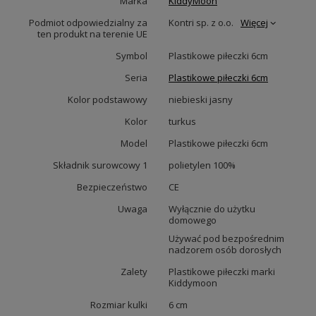
Marka
KiddyMoon
Podmiot odpowiedzialny za
Kontri sp. z o.o.
Więcej
ten produkt na terenie UE
Symbol
Plastikowe piłeczki 6cm
Seria
Plastikowe piłeczki 6cm
Kolor podstawowy
niebieski jasny
Kolor
turkus
Model
Plastikowe piłeczki 6cm
Składnik surowcowy 1
polietylen 100%
Bezpieczeństwo
CE
Uwaga
Wyłącznie do użytku
domowego
Używać pod bezpośrednim
nadzorem osób dorosłych
Zalety
Plastikowe piłeczki marki
Kiddymoon
Rozmiar kulki
6 cm