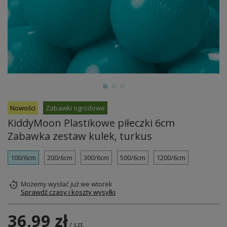
Nowości
Zabawki ogrodowe
KiddyMoon Plastikowe piłeczki 6cm
Zabawka zestaw kulek, turkus
100/6cm
200/6cm
300/6cm
500/6cm
1200/6cm
Możemy wysłać już
we wtorek
Sprawdź czasy i koszty wysyłki
36,99 zł
/
szt.