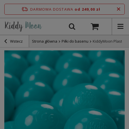
DARMOWA DOSTAWA
od 249,00 zł
Wstecz
Strona główna
Piłki do basenu
KiddyMoon Plastikow