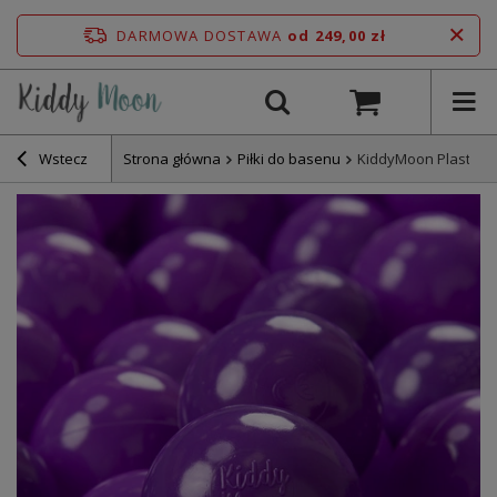
DARMOWA DOSTAWA
od 249,00 zł
Wstecz
Strona główna
Piłki do basenu
KiddyMoon Plastikow