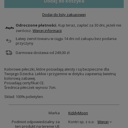
Dodaj do koszyka
Dodaj do listy zakupowej
Odroczone płatności.
Kup teraz, zapłać za 30 dni, jeżeli nie
zwrócisz.
Więcej informacji
Łatwy zwrot towaru w ciągu
14
dni od zakupu bez podania
przyczyny
Darmowa dostawa od
249,00 zł
Kolorowe piłeczki, które posiadają atesty i są bezpieczne dla
Twojego Dziecka. Lekkie i przyjemne w dotyku zapewnią świetną
kolorową zabawę.
Posiadają certyfikat CE.
Średnica piłeczek wynosi 7cm.
Skład: 100% polietylen.
Marka
KiddyMoon
Podmiot odpowiedzialny za
Kontri sp. z o.o.
Więcej
ten produkt na terenie UE