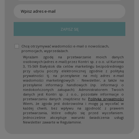
ZAPISZ SIĘ
Chcę otrzymywać wiadomości e-mail o nowościach,
promocjach, wyprzedażach.
Wyrażam zgodę na przetwarzanie moich danych
osobowych (adres e-mail) przez Kontri sp. z o.o. ul Kuronia
3, 15-569 Białystok dla celów marketingu bezpośredniego
przy użyciu poczty elektronicznej zgodnie z polityką
prywatności tj. na przesyłanie na mój adres e-mail
wiadomości marketingowych - Newsletter, a także na
przesyłanie informacji handlowych (np. informacji o
niedokończonych zakupach). Administratorem Twoich
danych jest Kontri sp. z o.o., pozostałe informacje o
przetwarzaniu danych znajdziesz tu:
Polityka prywatności
Wiem, że zgoda jest dobrowolna i mogę ją wycofać w
każdej chwili, bez wpływu na zgodność z prawem
przetwarzania, które odbyło się przed wycofaniem.
Jednocześnie akceptuje warunki świadczenia usługi
Newsletter zawarte w Regulaminie.