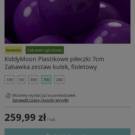
Nowości
Zabawki ogrodowe
KiddyMoon Plastikowe piłeczki 7cm
Zabawka zestaw kulek, fioletowy
100
50
300
700
200
Możemy wysłać już
w poniedziałek
Sprawdź czasy i koszty wysyłki
259,99 zł
/
szt.