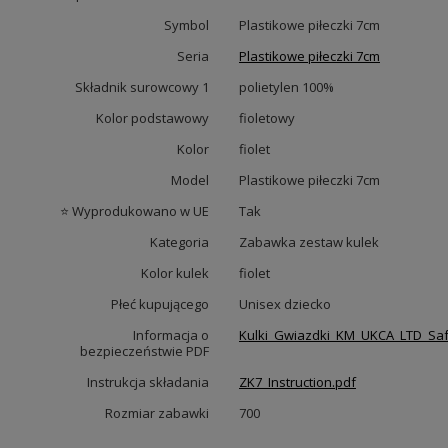
Symbol
Plastikowe piłeczki 7cm
Seria
Plastikowe piłeczki 7cm
Składnik surowcowy 1
polietylen 100%
Kolor podstawowy
fioletowy
Kolor
fiolet
Model
Plastikowe piłeczki 7cm
⭐ Wyprodukowano w UE
Tak
Kategoria
Zabawka zestaw kulek
Kolor kulek
fiolet
Płeć kupującego
Unisex dziecko
Informacja o
Kulki_Gwiazdki_KM_UKCA_LTD_Saf
bezpieczeństwie PDF
Instrukcja składania
ZK7_Instruction.pdf
Rozmiar zabawki
700