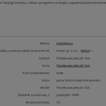
 dla Twojego Dziecka. Lekkie i przyjemne w dotyku zapewnią świetną kolor
Marka
KiddyMoon
alny za ten produkt na terenie UE
Kontri sp. z o.o.
Więcej
Symbol
Plastikowe piłeczki 7cm
Seria
Plastikowe piłeczki 7cm
Kolor podstawowy
biały
Kolor
jasny turkus-biały-transparent
Model
Plastikowe piłeczki 7cm
Składnik surowcowy 1
polietylen 100%
Bezpieczeństwo
CE