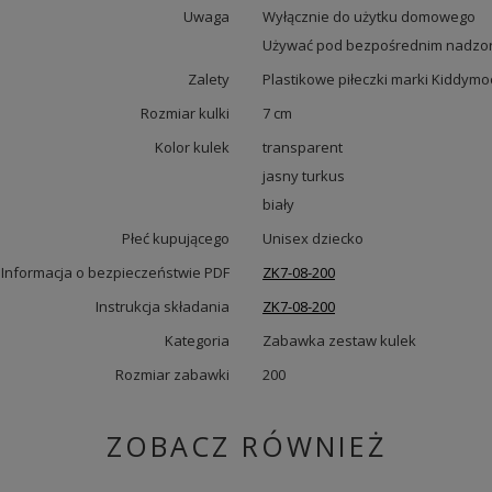
Uwaga
Wyłącznie do użytku domowego
Używać pod bezpośrednim nadzor
Zalety
Plastikowe piłeczki marki Kiddym
Rozmiar kulki
7 cm
Kolor kulek
transparent
jasny turkus
biały
Płeć kupującego
Unisex dziecko
Informacja o bezpieczeństwie PDF
ZK7-08-200
Instrukcja składania
ZK7-08-200
Kategoria
Zabawka zestaw kulek
Rozmiar zabawki
200
ZOBACZ RÓWNIEŻ