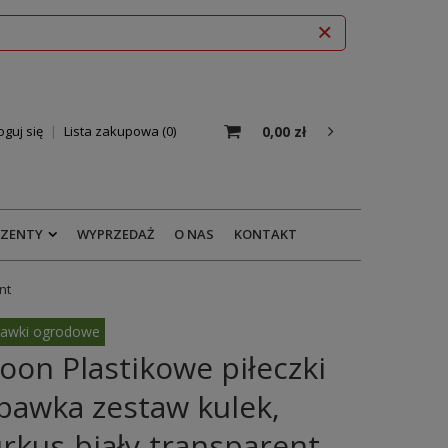
0,00 zł
oguj się
Lista zakupowa
0
EZENTY
WYPRZEDAŻ
O NAS
KONTAKT
nt
awki ogrodowe
on Plastikowe piłeczki
bawka zestaw kulek,
urkus-biały-transparent