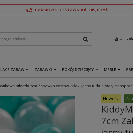
DARMOWA DOSTAWA
od 249,00 zł
Zal
PLACE ZABAW
ZABAWKI
POKÓJ DZIECIĘCY
MEBLE
PR
stikowe piłeczki 7cm Zabawka zestaw kulek, jasny turkus-biały-transpare
Nowości
Zab
KiddyMo
7cm Za
jasny t