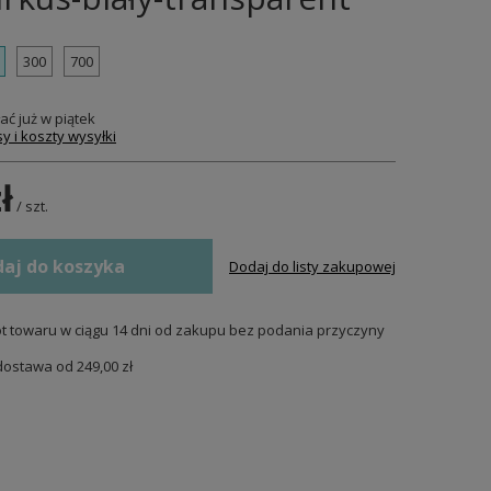
300
700
ać już
w piątek
y i koszty wysyłki
ł
/
szt.
aj do koszyka
Dodaj do listy zakupowej
t towaru w ciągu
14
dni od zakupu bez podania przyczyny
dostawa od
249,00 zł