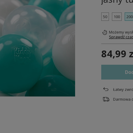
50
100
200
Możemy wysł
Sprawdź czas
84,99 z
Dod
Łatwy zwro
Darmowa 