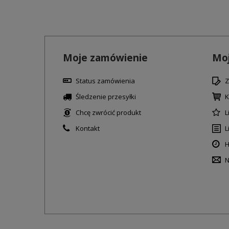
Moje zamówienie
Moj
Status zamówienia
Z
Śledzenie przesyłki
K
Chcę zwrócić produkt
L
Kontakt
L
H
N