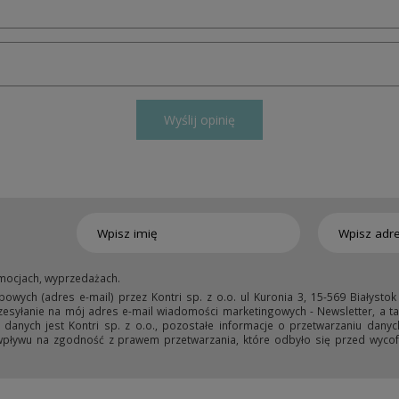
Wyślij opinię
mocjach, wyprzedażach.
ych (adres e-mail) przez Kontri sp. z o.o. ul Kuronia 3, 15-569 Białystok
przesyłanie na mój adres e-mail wiadomości marketingowych - Newsletter, a ta
anych jest Kontri sp. z o.o., pozostałe informacje o przetwarzaniu danyc
wpływu na zgodność z prawem przetwarzania, które odbyło się przed wycofa