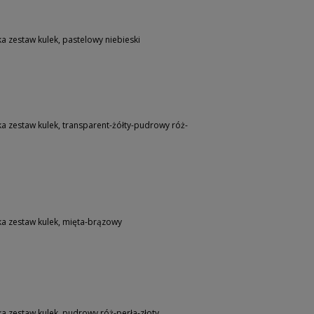
 zestaw kulek, pastelowy niebieski
 zestaw kulek, transparent-żółty-pudrowy róż-
a zestaw kulek, mięta-brązowy
 zestaw kulek, pudrowy róż-perła-złoty