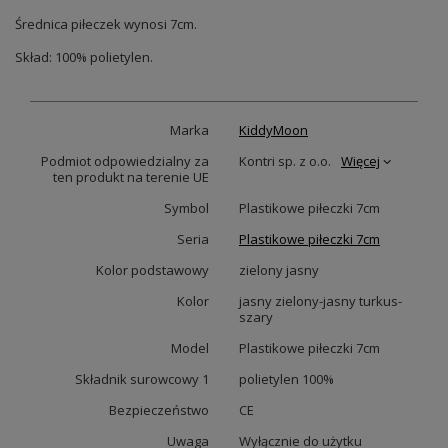
Średnica piłeczek wynosi 7cm.
Skład: 100% polietylen.
Marka
KiddyMoon
Podmiot odpowiedzialny za
Kontri sp. z o.o.
Więcej
ten produkt na terenie UE
Symbol
Plastikowe piłeczki 7cm
Seria
Plastikowe piłeczki 7cm
Kolor podstawowy
zielony jasny
Kolor
jasny zielony-jasny turkus-
szary
Model
Plastikowe piłeczki 7cm
Składnik surowcowy 1
polietylen 100%
Bezpieczeństwo
CE
Uwaga
Wyłącznie do użytku