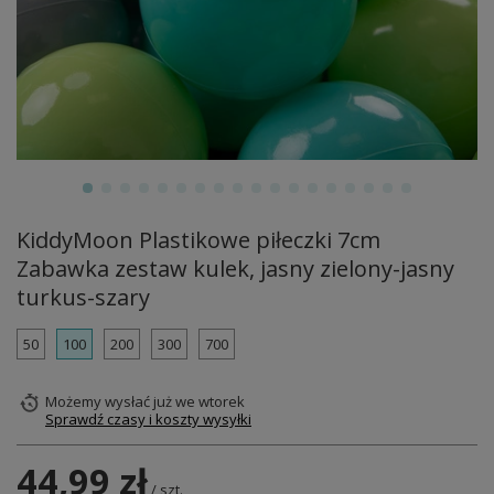
KiddyMoon Plastikowe piłeczki 7cm
Zabawka zestaw kulek, jasny zielony-jasny
turkus-szary
50
100
200
300
700
Możemy wysłać już
we wtorek
Sprawdź czasy i koszty wysyłki
44,99 zł
/
szt.