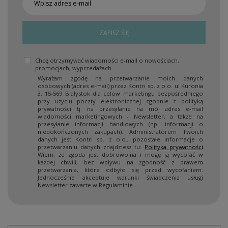
ZAPISZ SIĘ
Chcę otrzymywać wiadomości e-mail o nowościach,
promocjach, wyprzedażach.
Wyrażam zgodę na przetwarzanie moich danych
osobowych (adres e-mail) przez Kontri sp. z o.o. ul Kuronia
3, 15-569 Białystok dla celów marketingu bezpośredniego
przy użyciu poczty elektronicznej zgodnie z polityką
prywatności tj. na przesyłanie na mój adres e-mail
wiadomości marketingowych - Newsletter, a także na
przesyłanie informacji handlowych (np. informacji o
niedokończonych zakupach). Administratorem Twoich
danych jest Kontri sp. z o.o., pozostałe informacje o
przetwarzaniu danych znajdziesz tu:
Polityka prywatności
Wiem, że zgoda jest dobrowolna i mogę ją wycofać w
każdej chwili, bez wpływu na zgodność z prawem
przetwarzania, które odbyło się przed wycofaniem.
Jednocześnie akceptuje warunki świadczenia usługi
Newsletter zawarte w Regulaminie.