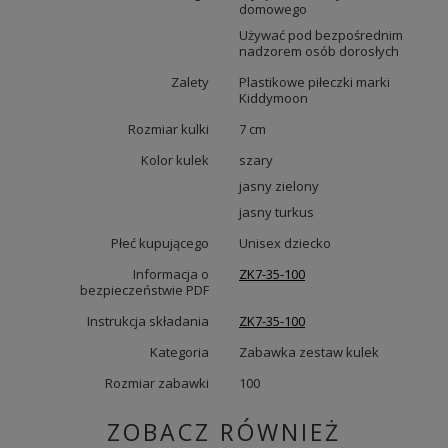
domowego
Używać pod bezpośrednim
nadzorem osób dorosłych
Zalety
Plastikowe piłeczki marki
Kiddymoon
Rozmiar kulki
7 cm
Kolor kulek
szary
jasny zielony
jasny turkus
Płeć kupującego
Unisex dziecko
Informacja o
ZK7-35-100
bezpieczeństwie PDF
Instrukcja składania
ZK7-35-100
Kategoria
Zabawka zestaw kulek
Rozmiar zabawki
100
ZOBACZ RÓWNIEŻ