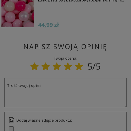
kulek, pastelowy beż-pudrowy róż-perła-ciemny róż
44,99 zł
NAPISZ SWOJĄ OPINIĘ
Twoja ocena:
5/5
Treść twojej opinii
Dodaj własne zdjęcie produktu: