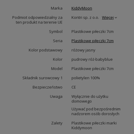
Marka
KiddyMoon
Podmiot odpowiedzialny za
Kontri sp. z o.o.
Więcej
ten produkt na terenie UE
Symbol
Plastikowe piłeczki 7cm
Seria
Plastikowe piłeczki 7cm
Kolor podstawowy
różowy jasny
Kolor
pudrowy róż-babyblue
Model
Plastikowe piłeczki 7cm
Składnik surowcowy 1
polietylen 100%
Bezpieczeństwo
CE
Uwaga
Wyłącznie do użytku
domowego
Używać pod bezpośrednim
nadzorem osób dorosłych
Zalety
Plastikowe piłeczki marki
Kiddymoon