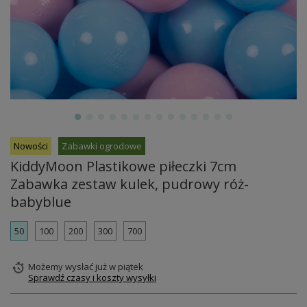
Nowości
Zabawki ogrodowe
KiddyMoon Plastikowe piłeczki 7cm
Zabawka zestaw kulek, pudrowy róż-
babyblue
50
100
200
300
700
Możemy wysłać już
w piątek
Sprawdź czasy i koszty wysyłki