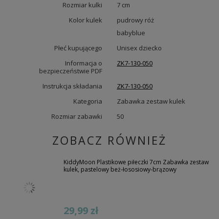
Rozmiar kulki
7 cm
Kolor kulek
pudrowy róż
babyblue
Płeć kupującego
Unisex dziecko
Informacja o
ZK7-130-050
bezpieczeństwie PDF
Instrukcja składania
ZK7-130-050
Kategoria
Zabawka zestaw kulek
Rozmiar zabawki
50
ZOBACZ RÓWNIEŻ
KiddyMoon Plastikowe piłeczki 7cm Zabawka zestaw
kulek, pastelowy beż-łososiowy-brązowy
29,99 zł