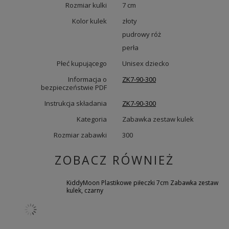
Rozmiar kulki
7 cm
Kolor kulek
złoty
pudrowy róż
perła
Płeć kupującego
Unisex dziecko
Informacja o
ZK7-90-300
bezpieczeństwie PDF
Instrukcja składania
ZK7-90-300
Kategoria
Zabawka zestaw kulek
Rozmiar zabawki
300
ZOBACZ RÓWNIEŻ
KiddyMoon Plastikowe piłeczki 7cm Zabawka zestaw
kulek, czarny