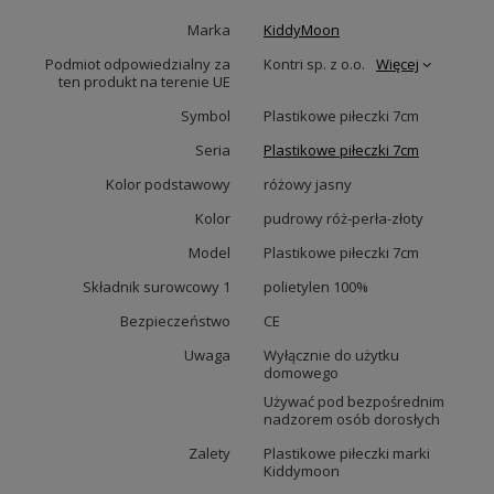
Marka
KiddyMoon
Podmiot odpowiedzialny za
Kontri sp. z o.o.
Więcej
ten produkt na terenie UE
Symbol
Plastikowe piłeczki 7cm
Seria
Plastikowe piłeczki 7cm
Kolor podstawowy
różowy jasny
Kolor
pudrowy róż-perła-złoty
Model
Plastikowe piłeczki 7cm
Składnik surowcowy 1
polietylen 100%
Bezpieczeństwo
CE
Uwaga
Wyłącznie do użytku
domowego
Używać pod bezpośrednim
nadzorem osób dorosłych
Zalety
Plastikowe piłeczki marki
Kiddymoon