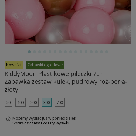
Nowości
Zabawki ogrodowe
KiddyMoon Plastikowe piłeczki 7cm
Zabawka zestaw kulek, pudrowy róż-perła-
złoty
50
100
200
300
700
Możemy wysłać już
w poniedziałek
Sprawdź czasy i koszty wysyłki