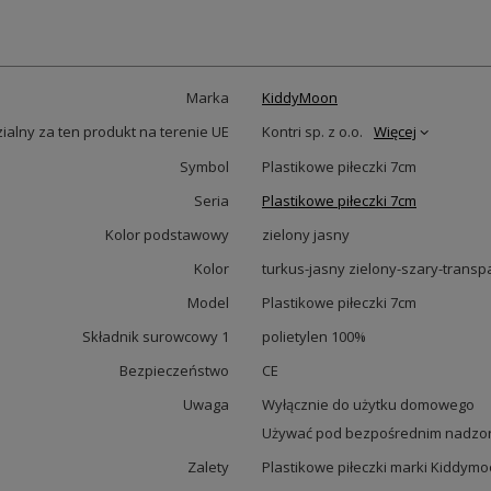
Marka
KiddyMoon
alny za ten produkt na terenie UE
Kontri sp. z o.o.
Więcej
Symbol
Plastikowe piłeczki 7cm
Seria
Plastikowe piłeczki 7cm
Kolor podstawowy
zielony jasny
Kolor
turkus-jasny zielony-szary-transp
Model
Plastikowe piłeczki 7cm
Składnik surowcowy 1
polietylen 100%
Bezpieczeństwo
CE
Uwaga
Wyłącznie do użytku domowego
Używać pod bezpośrednim nadzor
Zalety
Plastikowe piłeczki marki Kiddym