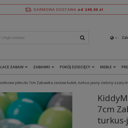
DARMOWA DOSTAWA
od 249,00 zł
Zal
PLACE ZABAW
ZABAWKI
POKÓJ DZIECIĘCY
MEBLE
PR
stikowe piłeczki 7cm Zabawka zestaw kulek, turkus-jasny zielony-szary-
KiddyMo
7cm Za
turkus-