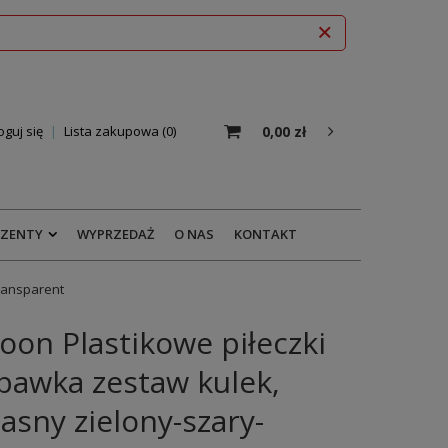
0,00 zł
oguj się
Lista zakupowa
0
EZENTY
WYPRZEDAŻ
O NAS
KONTAKT
transparent
on Plastikowe piłeczki
bawka zestaw kulek,
jasny zielony-szary-