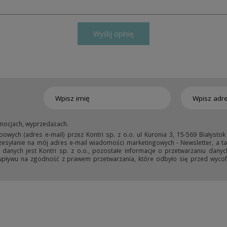
Wyślij opinię
mocjach, wyprzedażach.
ych (adres e-mail) przez Kontri sp. z o.o. ul Kuronia 3, 15-569 Białystok
przesyłanie na mój adres e-mail wiadomości marketingowych - Newsletter, a ta
anych jest Kontri sp. z o.o., pozostałe informacje o przetwarzaniu danyc
wpływu na zgodność z prawem przetwarzania, które odbyło się przed wycofa