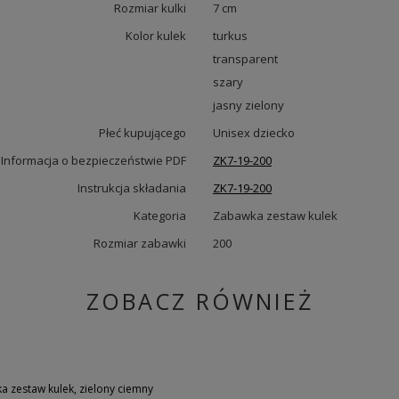
Rozmiar kulki
7 cm
Kolor kulek
turkus
transparent
szary
jasny zielony
Płeć kupującego
Unisex dziecko
Informacja o bezpieczeństwie PDF
ZK7-19-200
Instrukcja składania
ZK7-19-200
Kategoria
Zabawka zestaw kulek
Rozmiar zabawki
200
ZOBACZ RÓWNIEŻ
 zestaw kulek, zielony ciemny