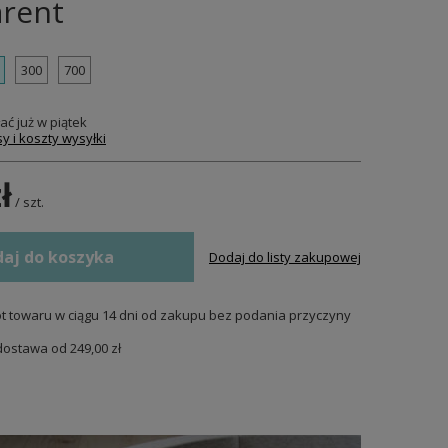
arent
300
700
ać już
w piątek
y i koszty wysyłki
ł
/
szt.
aj do koszyka
Dodaj do listy zakupowej
t towaru w ciągu
14
dni od zakupu bez podania przyczyny
dostawa od
249,00 zł