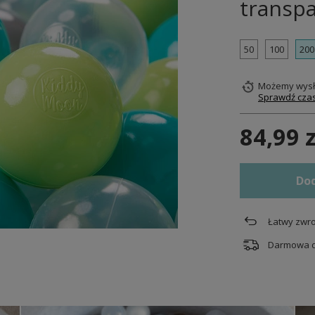
transp
50
100
200
Możemy wysł
Sprawdź czas
84,99 z
Dod
Łatwy zwro
Darmowa 