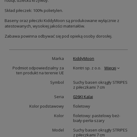
robiąc dziecku krzywdy.
Skład piłeczek: 100% polietylen.
Baseny oraz piłeczki KiddyMoon są produkowane wyłącznie z
atestowanych, wysokiej jakości materiałów.
Zabawa powinna odbywać się pod opieką osoby dorosłej.
Marka
KiddyMoon
Podmiot odpowiedzialny za
Kontri sp. z o.o.
Więcej
ten produkt na terenie UE
Symbol
Suchy basen okrągły STRIPES
z piłeczkami 7 cm
Seria
026KJ Kalai
Kolor podstawowy
fioletowy
Kolor
fioletowy: pastelowy beż-
biały-perła-szary
Model
Suchy basen okrągły STRIPES
z piłeczkami 7 cm