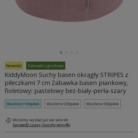
Nowości
Zabawki ogrodowe
KiddyMoon Suchy basen okrągły STRIPES z
piłeczkami 7 cm Zabawka basen piankowy,
fioletowy: pastelowy beż-biały-perła-szary
90x30cm/100piłek
90x30cm/200piłek
90x30cm/300piłek
Możemy wysłać już
we wtorek
Sprawdź czasy i koszty wysyłki