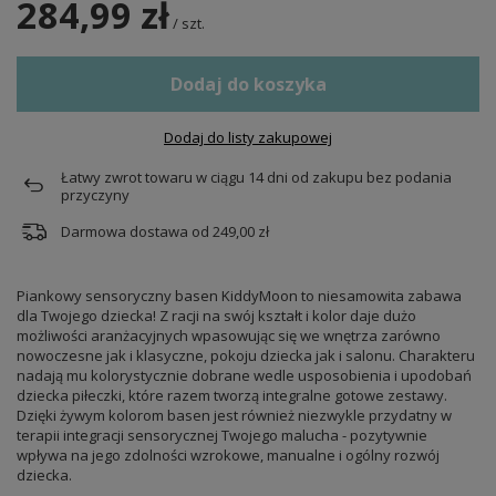
284,99 zł
/
szt.
Dodaj do koszyka
Dodaj do listy zakupowej
Łatwy zwrot towaru w ciągu
14
dni od zakupu bez podania
przyczyny
Darmowa dostawa od
249,00 zł
Piankowy sensoryczny basen KiddyMoon to niesamowita zabawa
dla Twojego dziecka! Z racji na swój kształt i kolor daje dużo
możliwości aranżacyjnych wpasowując się we wnętrza zarówno
nowoczesne jak i klasyczne, pokoju dziecka jak i salonu. Charakteru
nadają mu kolorystycznie dobrane wedle usposobienia i upodobań
dziecka piłeczki, które razem tworzą integralne gotowe zestawy.
Dzięki żywym kolorom basen jest również niezwykle przydatny w
terapii integracji sensorycznej Twojego malucha - pozytywnie
wpływa na jego zdolności wzrokowe, manualne i ogólny rozwój
dziecka.