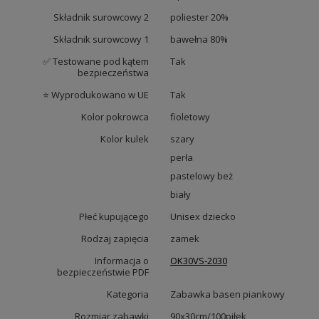
Składnik surowcowy 2
poliester 20%
Składnik surowcowy 1
bawełna 80%
✅ Testowane pod kątem
Tak
bezpieczeństwa
⭐ Wyprodukowano w UE
Tak
Kolor pokrowca
fioletowy
Kolor kulek
szary
perła
pastelowy beż
biały
Płeć kupującego
Unisex dziecko
Rodzaj zapięcia
zamek
Informacja o
OK30VS-2030
bezpieczeństwie PDF
Kategoria
Zabawka basen piankowy
Rozmiar zabawki
90x30cm/100piłek