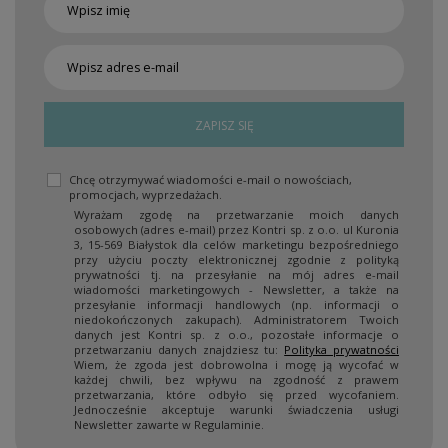
ZAPISZ SIĘ
Chcę otrzymywać wiadomości e-mail o nowościach,
promocjach, wyprzedażach.
Wyrażam zgodę na przetwarzanie moich danych
osobowych (adres e-mail) przez Kontri sp. z o.o. ul Kuronia
3, 15-569 Białystok dla celów marketingu bezpośredniego
przy użyciu poczty elektronicznej zgodnie z polityką
prywatności tj. na przesyłanie na mój adres e-mail
wiadomości marketingowych - Newsletter, a także na
przesyłanie informacji handlowych (np. informacji o
niedokończonych zakupach). Administratorem Twoich
danych jest Kontri sp. z o.o., pozostałe informacje o
przetwarzaniu danych znajdziesz tu:
Polityka prywatności
Wiem, że zgoda jest dobrowolna i mogę ją wycofać w
każdej chwili, bez wpływu na zgodność z prawem
przetwarzania, które odbyło się przed wycofaniem.
Jednocześnie akceptuje warunki świadczenia usługi
Newsletter zawarte w Regulaminie.