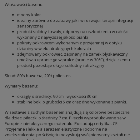
Właściwości basenu:
modny kolor
idealny zarówno do zabawy jak i w rozwoju i terapii integracji
sensorycznej
produkt solidny i trwały, odporny na uszkodzenia w całości
wykonany z najwyższej jakości pianki
pokryty pokrowcem wykonanym z przyjemnej w dotyku
dzianiny w wielu atrakcyjnych kolorach
zdejmowany pokrowiec, zapinany na zamek błyskawiczny
umożliwia upranie go w pralce (pranie w 30°C), dzięki czemu
produkt pozostaje długo schludny i atrakcyjny
Skład: 80% bawełna, 20% poliester.
Wymiary basenu:
okrągły o średnicy: 90 cm i wysokości 30 cm
stabilne boki o grubości 5 cm oraz dno wykonane z pianki.
W zestawie z suchym basenem znajdują się kolorowe bezpieczne
dla dzieci piłeczki o średnicy 7 cm. Piłeczki wyprodukowane są w
Europie z nietoksycznego materiału. Posiadają certyfikat CE.
Przyjemne i lekkie a zarazem elastyczne i odporne na
zniekształcenia: po ściśnięciu odzyskują swój pierwotny kształt nie