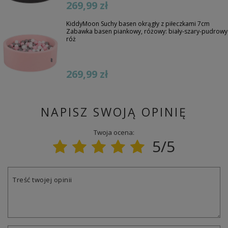
269,99 zł
KiddyMoon Suchy basen okrągły z piłeczkami 7cm
Zabawka basen piankowy, różowy: biały-szary-pudrowy
róż
269,99 zł
NAPISZ SWOJĄ OPINIĘ
Twoja ocena:
5/5
Treść twojej opinii