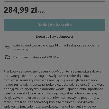
284,99 zł
/
szt.
Dodaj do koszyka
Dodaj do listy zakupowej
Łatwy zwrot towaru w ciągu
14
dni od zakupu bez podania
przyczyny
Darmowa dostawa od
249,00 zł
Piankowy sensoryczny basen KiddyMoon to niesamowita zabawa
dla Twojego dziecka! Z racji na swój kształt i kolor daje dużo
możliwości aranżacyjnych wpasowując się we wnętrza zarówno
nowoczesne jak i klasyczne, pokoju dziecka jak i salonu. Charakteru
nadają mu kolorystycznie dobrane wedle usposobienia i upodobań
dziecka piłeczki, które razem tworzą integralne gotowe zestawy.
Dzięki żywym kolorom basen jest również niezwykle przydatny w
terapii integracji sensorycznej Twojego malucha - pozytywnie
wpływa na jego zdolności wzrokowe, manualne i ogólny rozwój