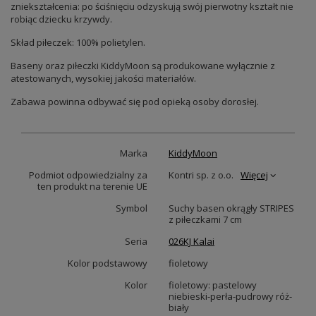
zniekształcenia: po ściśnięciu odzyskują swój pierwotny kształt nie
robiąc dziecku krzywdy.
Skład piłeczek: 100% polietylen.
Baseny oraz piłeczki KiddyMoon są produkowane wyłącznie z
atestowanych, wysokiej jakości materiałów.
Zabawa powinna odbywać się pod opieką osoby dorosłej.
Marka
KiddyMoon
Podmiot odpowiedzialny za
Kontri sp. z o.o.
Więcej
ten produkt na terenie UE
Symbol
Suchy basen okrągły STRIPES
z piłeczkami 7 cm
Seria
026KJ Kalai
Kolor podstawowy
fioletowy
Kolor
fioletowy: pastelowy
niebieski-perła-pudrowy róż-
biały