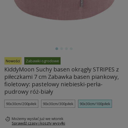
Nowości
Zabawki ogrodowe
KiddyMoon Suchy basen okrągły STRIPES z
piłeczkami 7 cm Zabawka basen piankowy,
fioletowy: pastelowy niebieski-perła-
pudrowy róż-biały
90x30cm/200piłek
90x30cm/300piłek
90x30cm/100piłek
Możemy wysłać już
we wtorek
Sprawdź czasy i koszty wysyłki