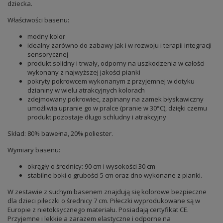
dziecka.
Właściwości basenu:
modny kolor
idealny zarówno do zabawy jak i w rozwoju i terapii integracji
sensorycznej
produkt solidny i trwały, odporny na uszkodzenia w całości
wykonany z najwyższej jakości pianki
pokryty pokrowcem wykonanym z przyjemnej w dotyku
dzianiny w wielu atrakcyjnych kolorach
zdejmowany pokrowiec, zapinany na zamek błyskawiczny
umożliwia upranie go w pralce (pranie w 30°C), dzięki czemu
produkt pozostaje długo schludny i atrakcyjny
Skład: 80% bawełna, 20% poliester.
Wymiary basenu:
okrągły o średnicy: 90 cm i wysokości 30 cm
stabilne boki o grubości 5 cm oraz dno wykonane z pianki.
W zestawie z suchym basenem znajdują się kolorowe bezpieczne
dla dzieci piłeczki o średnicy 7 cm. Piłeczki wyprodukowane są w
Europie z nietoksycznego materiału. Posiadają certyfikat CE.
Przyjemne i lekkie a zarazem elastyczne i odporne na