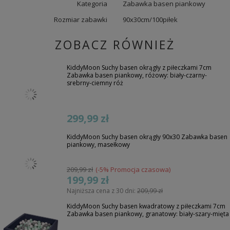
Kategoria
Zabawka basen piankowy
Rozmiar zabawki
90x30cm/100piłek
ZOBACZ RÓWNIEŻ
KiddyMoon Suchy basen okrągły z piłeczkami 7cm
Zabawka basen piankowy, różowy: biały-czarny-
srebrny-ciemny róż
299,99 zł
KiddyMoon Suchy basen okrągły 90x30 Zabawka basen
piankowy, masełkowy
209,99 zł
(-5% Promocja czasowa)
199,99 zł
Najniższa cena z 30 dni:
209,99 zł
KiddyMoon Suchy basen kwadratowy z piłeczkami 7cm
Zabawka basen piankowy, granatowy: biały-szary-mięta