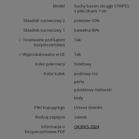
Model
Suchy basen okrągły STRIPES
z piłeczkami 7 cm
Składnik surowcowy 2
poliester 20%
Składnik surowcowy 1
bawełna 80%
✅ Testowane pod kątem
Tak
bezpieczeństwa
⭐ Wyprodukowano w UE
Tak
Kolor pokrowca
fioletowy
Kolor kulek
pudrowy róż
perła
pastelowy niebieski
biały
Płeć kupującego
Unisex dziecko
Rodzaj zapięcia
zamek
Informacja o
OK30VS-2024
bezpieczeństwie PDF